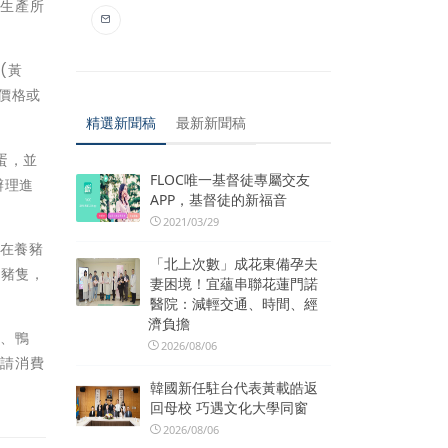
內生產所
(黃
價格或
精選新聞稿
最新新聞稿
蛋，並
FLOC唯一基督徒專屬交友
辦理進
APP，基督徒的新福音
2021/03/29
底在養豬
「北上次數」成花東備孕夫
供豬隻，
妻困境！宜蘊串聯花蓮門諾
醫院：減輕交通、時間、經
濟負擔
肉、鴨
2026/08/06
，請消費
韓國新任駐台代表黃載皓返
回母校 巧遇文化大學同窗
2026/08/06