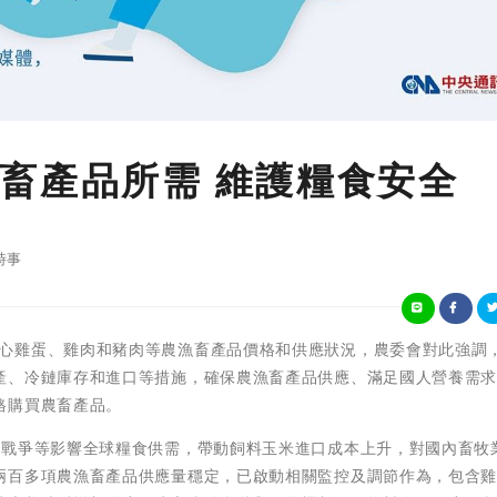
畜產品所需 維護糧食安全
時事
 有關外界關心雞蛋、雞肉和豬肉等農漁畜產品價格和供應狀況，農委會對此強調
產、冷鏈庫存和進口等措施，確保農漁畜產品供應、滿足國人營養需
格購買農畜產品。
俄戰爭等影響全球糧食供需，帶動飼料玉米進口成本上升，對國內畜牧
兩百多項農漁畜產品供應量穩定，已啟動相關監控及調節作為，包含