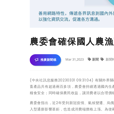
農委會確保國人農漁
Mar 31,2023
新聞
新聞
推廣新聞稿
(中央社訊息服務20230331 09:31:04)
畜產品共有超過兩百多項，農委會持續透過國內生
糧食安全；同時確保農民收益，讓消費者以合理價
農委會指出，近2年受到新冠疫情、氣候變遷、烏
入型通膨影響甚鉅，也造成消費端價格上漲。為使