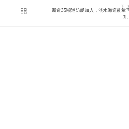
下一
新造35噸巡防艇加入，淡水海巡能量
升..