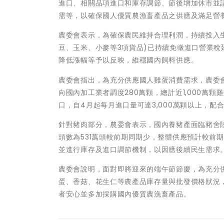
進口、相關品項進口和庫存調節、節後增加休市並
需等，以確保國人優質農漁畜產品之供應及滿足營
農委會表示，為確保農民維持合理利潤，持續投入
豆、玉米、小麥等3項貨品)已持續免徵進口營業稅
降低漲幅等予以反映，維穩國內飼料供應。
農委會指出，為充分供應國人雞蛋消費需求，農委會
向國內加工業者調度280萬顆，總計近1,000萬
口，自4月起每月進口量可達3,000萬顆以上，
針對豬肉部分，農委會表示，國內養豬產面臨豬舍陸
頭數為531萬頭較前期同期少，整體供應預計較前
並進行庫存及進口調節機制，以因應後續民生需求
農委會說明，面對即將迎來的端午節節慶，為充分
蛋、香菇、花生仁等農產品庫存量與批發價格狀況
者安心並多加採購國內優質農漁畜產品。