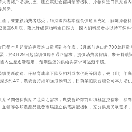
請大養豬戶增加供應、建立滾動倉儲與預警機制、原物料進口供應國
養所需。
生產，並兼顧消費者感受，維持國內基本糧食供應量充足，關鍵原物料
延長至6月底，藉此紓緩原物料進口壓力，國內飼料業者亦以持平飼料
已從本月起實施專案進口雞蛋到今年底，3月底前進口約700萬顆雞
顆雞蛋，於3月29日起陸續供應各通路需求，提供消費者採購。未來持續
配合國內生產逐漸穩定，預期雞蛋的供給與需求可逐漸平穩。
續更新改建、仔豬育成率下降及飼料成本仍高等因素，去（111）年
期減少約4%，農委會持續加強滾動調度，目前業協調台糖公司本月增
。
供應民間包粽與應節蔬菜之需求，農委會於節前即積極監控糯米、豬
，並輔導各類農產品批發市場建立供需調配機制，充分供應民眾需求