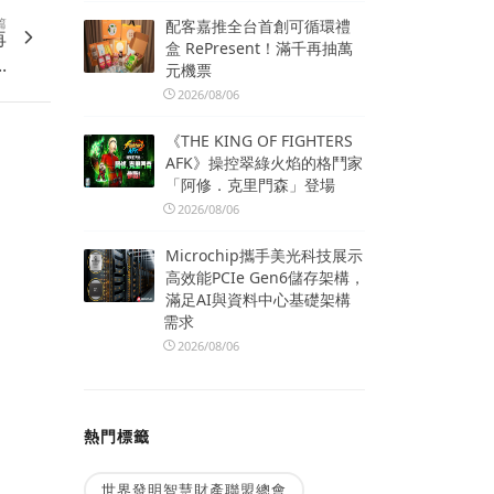
篇
配客嘉推全台首創可循環禮
再
盒 RePresent！滿千再抽萬
.
元機票
2026/08/06
《THE KING OF FIGHTERS
AFK》操控翠綠火焰的格鬥家
「阿修．克里門森」登場
2026/08/06
Microchip攜手美光科技展示
高效能PCIe Gen6儲存架構，
滿足AI與資料中心基礎架構
需求
2026/08/06
熱門標籤
世界發明智慧財產聯盟總會