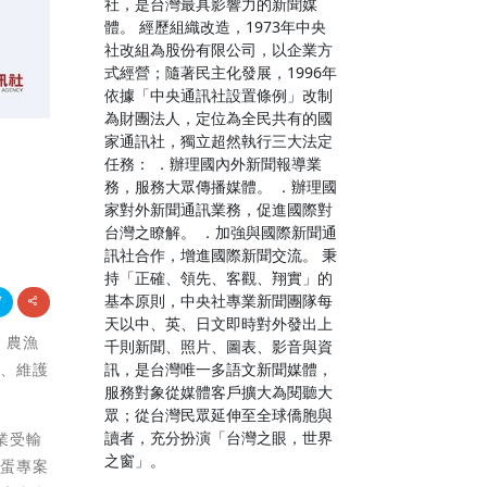
社，是台灣最具影響力的新聞媒
體。 經歷組織改造，1973年中央
社改組為股份有限公司，以企業方
式經營；隨著民主化發展，1996年
依據「中央通訊社設置條例」改制
為財團法人，定位為全民共有的國
家通訊社，獨立超然執行三大法定
任務： ．辦理國內外新聞報導業
務，服務大眾傳播媒體。 ．辦理國
家對外新聞通訊業務，促進國際對
台灣之瞭解。 ．加強與國際新聞通
訊社合作，增進國際新聞交流。 秉
持「正確、領先、客觀、翔實」的
基本原則，中央社專業新聞團隊每
天以中、英、日文即時對外發出上
，農漁
千則新聞、照片、圖表、影音與資
訊，是台灣唯一多語文新聞媒體，
求、維護
服務對象從媒體客戶擴大為閱聽大
眾；從台灣民眾延伸至全球僑胞與
讀者，充分扮演「台灣之眼，世界
業受輸
之窗」。
雞蛋專案