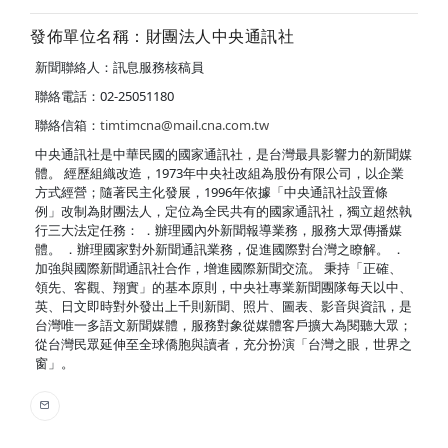
發佈單位名稱：財團法人中央通訊社
新聞聯絡人：訊息服務核稿員
聯絡電話：02-25051180
聯絡信箱：
timtimcna@mail.cna.com.tw
中央通訊社是中華民國的國家通訊社，是台灣最具影響力的新聞媒
體。 經歷組織改造，1973年中央社改組為股份有限公司，以企業
方式經營；隨著民主化發展，1996年依據「中央通訊社設置條
例」改制為財團法人，定位為全民共有的國家通訊社，獨立超然執
行三大法定任務： ．辦理國內外新聞報導業務，服務大眾傳播媒
體。 ．辦理國家對外新聞通訊業務，促進國際對台灣之瞭解。 ．
加強與國際新聞通訊社合作，增進國際新聞交流。 秉持「正確、
領先、客觀、翔實」的基本原則，中央社專業新聞團隊每天以中、
英、日文即時對外發出上千則新聞、照片、圖表、影音與資訊，是
台灣唯一多語文新聞媒體，服務對象從媒體客戶擴大為閱聽大眾；
從台灣民眾延伸至全球僑胞與讀者，充分扮演「台灣之眼，世界之
窗」。