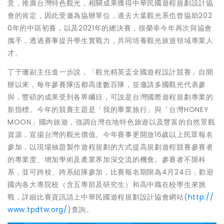
意，推廣台灣特色觀光，相關成果獲得中華民國遊程規劃設計協
會的肯定，因此受邀為協辦單位，過去大葉觀光系也曾協助202
0年的中區初賽，以及2021年的總決賽，很榮幸今年再次與協會
攜手，透過賽事提升學生實戰力，共同培養觀光旅遊領域專業人
才。
丁于珊副主任進一步說，「觀光精英盃全國遊程設計競賽」自開
辦以來，每年參賽隊伍都高達數百隊，並邀請多國觀光代表參
與，豐碩的成果受到各界矚目，可說是台灣國際遊程規劃專業的
新指標。今年的競賽主題是「我的畢業旅行」與「台灣HONEY
MOON」國內旅遊，強調台灣在地特色旅遊以及豐富的自然景觀
資源，宣揚台灣的觀光價值。今年賽事更開放16歲以上民眾報名
參加，以現場抽題製作遊程規劃的方式提高規劃遊程競賽參賽者
的專業度、增加學術及產業界加深交流的機會。參賽者不限科
系，並可跨校、跨系組隊參加，比賽報名期限為4月24日，歡迎
國內各大專院校（含五專部及研究生）和高中職在校學生來挑
戰，詳細比賽資訊請上中華民國遊程規劃設計協會網站(
http://
www.tpdtw.org/
)查詢。