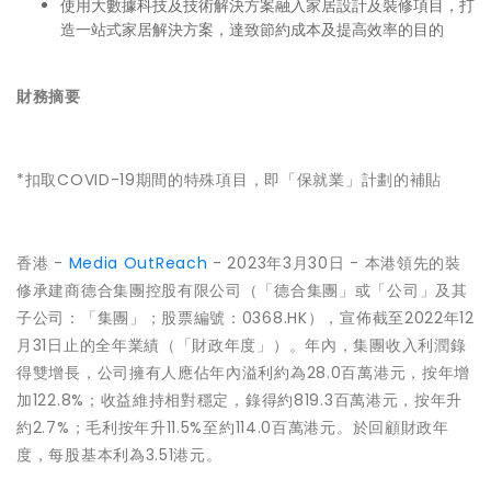
使用大數據科技及技術解決方案融入家居設計及裝修項目，打
造一站式家居解決方案，達致節約成本及提高效率的目的
財務摘要
*扣取COVID-19期間的特殊項目，即「保就業」計劃的補貼
香港 -
Media OutReach
- 2023年3月30日 - 本港領先的裝
修承建商德合集團控股有限公司（「德合集團」或「公司」及其
子公司：「集團」；股票編號：0368.HK），宣佈截至2022年12
月31日止的全年業績（「財政年度」）。年內，集團收入利潤錄
得雙增長，公司擁有人應佔年內溢利約為28.0百萬港元，按年增
加122.8%；收益維持相對穩定，錄得約819.3百萬港元，按年升
約2.7%；毛利按年升11.5%至約114.0百萬港元。於回顧財政年
度，每股基本利為3.51港元。