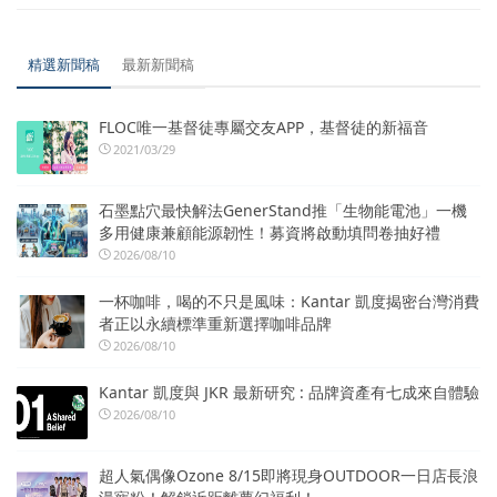
精選新聞稿
最新新聞稿
FLOC唯一基督徒專屬交友APP，基督徒的新福音
2021/03/29
石墨點穴最快解法GenerStand推「生物能電池」一機
多用健康兼顧能源韌性！募資將啟動填問卷抽好禮
2026/08/10
一杯咖啡，喝的不只是風味：Kantar 凱度揭密台灣消費
者正以永續標準重新選擇咖啡品牌
2026/08/10
Kantar 凱度與 JKR 最新研究 : 品牌資產有七成來自體驗
2026/08/10
超人氣偶像Ozone 8/15即將現身OUTDOOR一日店長浪