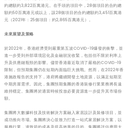
約總額約3,822百萬港元。在手頭的項目中，28個項目的合約總
額約50百萬港元或以上，該28個項目的合約總額約3,451百萬港
元（2021年：25個項目：約2,865百萬港元）。
未來展望及策略
於2022年，香港經濟受到嚴重第五波COVID-19爆發的衝擊，並
進一步受到外部環境惡化及金融狀況收緊，包括但不限於利率上
升及供應鏈瓶頸的影響。儘管香港最近取消了嚴格的COVID-19
限制，但預期集團仍在短期內面臨巨大挑戰。然而，在2022年香
港施政報告的支持下，港府將繼續開發土地資源，以滿足短期至
中期房屋需求。因此，集團預期集團的香港裝修行業業務將長遠
維持穩定。集團將於適當時候投放必要資源進一步提升其市場份
額。
集團將大數據科技及技術解決方案融入家居設計及裝修項目，並
成功推向市場。集團將決心並致力打造一站式家居解決方案，以
服務行業，達致節約成本及提高效率的目的。集團將評估應用大