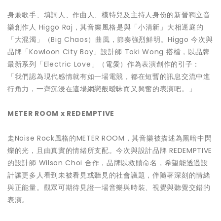
身兼歌手、填詞人、作曲人、模特兒及主持人身份的新晉獨立音
樂創作人 Higgo Raj，其音樂風格是與「小清新」大相逕庭的
「大混濁」（Big Chaos）曲風，節奏強烈鮮明。Higgo 今次與
品牌「Kowloon City Boy」設計師 Toki Wong 搭檔，以品牌
最新系列「Electric Love」（電愛）作為表演創作的引子：
「我們認為現代感情就有如一場電競，都在短暫的訊息交流中進
行角力，一齊沉浸在這場網戀般曖昧而又興奮的表演吧。」
METER ROOM x REDEMPTIVE
走Noise Rock風格的METER ROOM，其音樂被描述為黑暗中閃
爍的光，且由真實的情緒所支配。今次與設計品牌 REDEMPTIVE
的設計師 Wilson Choi 合作，品牌以救贖命名，希望能透過設
計讓更多人看到未被看見或聽見的社會議題，伴隨著深刻的情緒
與正能量。觀眾可期待見證一場音樂與時裝、視覺與聽覺交錯的
表演。