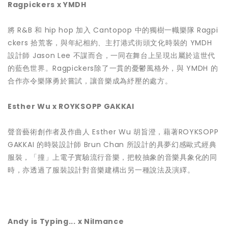
Ragpickers x YMDH
將 R&B 和 hip hop 加入 Cantopop 中的獨樹一幟樂隊 Ragpi
ckers 拾荒客，與年紀相約、主打港式街頭文化時裝的 YMDH
設計師 Jason Lee 不謀而合，一同在舞台上呈現出屬於這世代
的藍色世界。Ragpickers除了一貫的憂鬱風格外，與 YMDH 的
合作亦令樂隊勇於嘗試，讓音樂成為紓壓的處方。
Esther Wu x ROYKSOPP GAKKAI
聲音藝術創作者及作曲人 Esther Wu 胡旨澄，藉著ROYKSOPP
GAKKAI 的時裝設計師 Brun Chan 所設計的具夢幻感歐式經典
服裝，「撞」上電子實驗流行音樂，把較抽象的音樂具象化的同
時，亦透過了服裝設計對音樂建構出另一種說法及演繹。
Andy is Typing... x Nilmance