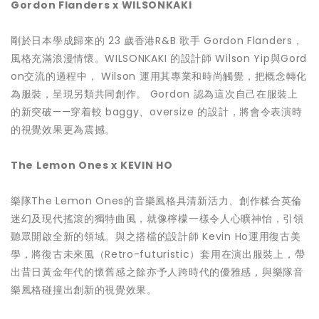
Gordon Flanders x WILSONKAKI
剛於日本學成歸來的 23 歲香港R&B 歌手 Gordon Flanders，
風格充滿浪漫情懷。WILSONKAKI 的設計師 Wilson Yip與Gord
on交流的過程中， Wilson 運用其專業和時尚觸覺，把概念轉化
為服裝，呈現另類共同創作。 Gordon 認為這次自己在服裝上
的新突破——穿着較 baggy、oversize 的設計，將會令表演時
的視覺效果更為震撼。
The Lemon Ones x KEVIN HO
樂隊The Lemon Ones的音樂風格具清新活力、創作糅合英倫
迷幻及現代搖滾的獨特曲風，就像檸檬一樣令人心曠神怡，引領
聽眾開啟全新的領域。與之搭檔的設計師 Kevin Ho運用復古美
學，將復古未來風（Retro-futuristic）套用在演出服裝上，帶
出昔日黃金年代的懷舊感之餘亦予人跨時代的優雅感，與樂隊音
樂風格碰撞出創新的視覺效果。