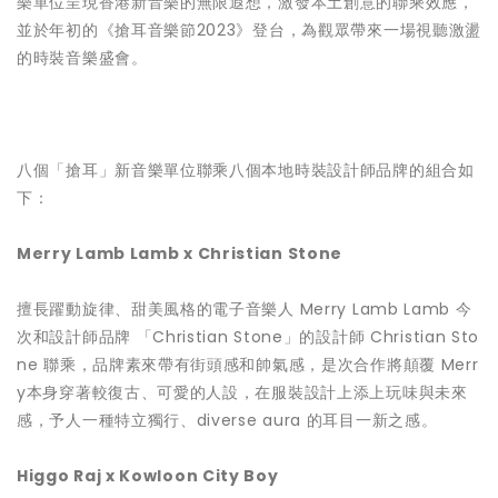
樂單位呈現香港新音樂的無限遐想，激發本土創意的聯乘效應，
並於年初的《搶耳音樂節2023》登台，為觀眾帶來一場視聽激盪
的時裝音樂盛會。
八個「搶耳」新音樂單位聯乘八個本地時裝設計師品牌的組合如
下：
Merry Lamb Lamb x Christian Stone
擅長躍動旋律、甜美風格的電子音樂人 Merry Lamb Lamb 今
次和設計師品牌 「Christian Stone」的設計師 Christian Sto
ne 聯乘，品牌素來帶有街頭感和帥氣感，是次合作將顛覆 Merr
y本身穿著較復古、可愛的人設，在服裝設計上添上玩味與未來
感，予人一種特立獨行、diverse aura 的耳目一新之感。
Higgo Raj x Kowloon City Boy