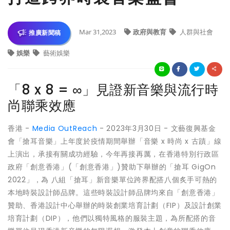
Mar 31,2023
政府與教育
人群與社會
推廣新聞稿
娛樂
藝術娛樂
「8 x 8 = ∞」見證新音樂與流行時
尚聯乘效應
香港 -
Media OutReach
- 2023年3月30日 - 文藝復興基金
會「搶耳音樂」上年度於疫情期間舉辦「音樂 x 時尚 x 古蹟」線
上演出，承接有關成功經驗，今年再接再厲，在香港特別行政區
政府「創意香港」(「創意香港」)贊助下舉辦的「搶耳 GigOn
2022」，為 八組「搶耳」新音樂單位跨界配搭八個炙手可熱的
本地時裝設計師品牌。這些時裝設計師品牌均來自「創意香港」
贊助、香港設計中心舉辦的時裝創業培育計劃（FIP）及設計創業
培育計劃（DIP），他們以獨特風格的服裝主題，為所配搭的音