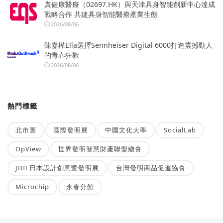
真健康醫療（02697.HK）與天津具身智能創新中心達成
戰略合作 共建具身智能醫療產業生態
2026/08/06
陳嘉樺Ella選擇Sennheiser Digital 6000打造震撼動人
的青春狂歡
2026/08/06
熱門標籤
北市圖
國際發明展
中國文化大學
SocialLab
OpView
世界發明智慧財產聯盟總會
JDIE日本設計創意暨發明展
台灣發明商品促進協會
Microchip
永春分館