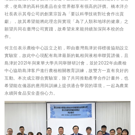
求，使島津的高科技產品在全世界都享有很高的評價。橋本洋介
社長表示其母公司的創業宗旨為「要以科學技術對社會作出貢
獻」，故其希望能將此理念與實現「為了人類和地球的健康」之
願望共同在臺灣公司實踐，故希望未來能持續加深與本校的合
作。
何主任表示農檢中心設立之初，即由臺灣島津於得標後協助設立
實驗室，故此中心現配有島津最新的氣相與液相串聯質譜儀，且
島津於2021年與東華大學共同舉辦研討會，並於2022年由農檢
中心協助島津客戶進行農檢相關教育訓練，故雙方一直有良好的
互動。本次成立聯合實驗室，除了共同推動產學合作計畫外，也
希望能在儀器的應用與訓練上提供適合學習的環境，一起為農業
永續與食品安全盡份心力。