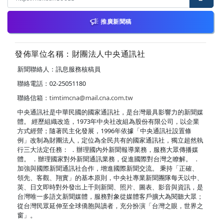
推廣新聞稿
發佈單位名稱：財團法人中央通訊社
新聞聯絡人：訊息服務核稿員
聯絡電話：02-25051180
聯絡信箱：
timtimcna@mail.cna.com.tw
中央通訊社是中華民國的國家通訊社，是台灣最具影響力的新聞媒
體。 經歷組織改造，1973年中央社改組為股份有限公司，以企業
方式經營；隨著民主化發展，1996年依據「中央通訊社設置條
例」改制為財團法人，定位為全民共有的國家通訊社，獨立超然執
行三大法定任務： ．辦理國內外新聞報導業務，服務大眾傳播媒
體。 ．辦理國家對外新聞通訊業務，促進國際對台灣之瞭解。 ．
加強與國際新聞通訊社合作，增進國際新聞交流。 秉持「正確、
領先、客觀、翔實」的基本原則，中央社專業新聞團隊每天以中、
英、日文即時對外發出上千則新聞、照片、圖表、影音與資訊，是
台灣唯一多語文新聞媒體，服務對象從媒體客戶擴大為閱聽大眾；
從台灣民眾延伸至全球僑胞與讀者，充分扮演「台灣之眼，世界之
窗」。