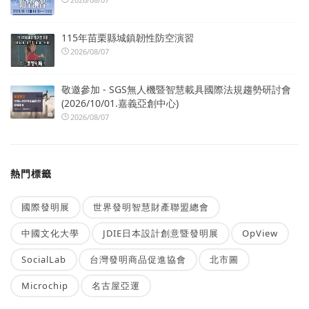
115年苗栗縣城鎮韌性防空演習
2026/08/07
敬邀參加 - SGS無人機暨智慧載具國際法規趨勢研討會
(2026/10/01.嘉義亞創中心)
2026/08/07
熱門標籤
國際發明展
世界發明智慧財產聯盟總會
中國文化大學
JDIE日本設計創意暨發明展
OpView
SocialLab
台灣發明商品促進協會
北市圖
Microchip
名古屋亞運