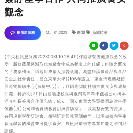
觀念
Mar 31,2023
新聞
新聞時事
推廣新聞稿
(中央社訊息服務20230331 10:28:49)伴隨著營養健康觀念的改
變，新鮮蔬果逐漸取代精緻食物成為餐桌上的佳餚，但隨之而來
的「農藥殘留」議題即成眾人擔憂議題。為盡維護農產品與食品
安全之社會責任，國立東華大學於106年設立「東台灣農藥殘留
與毒物檢驗中心(農檢中心)」，且因期望能持續推廣食安與農檢
知識，特於3月30日由趙涵捷校長與臺灣島津科學儀器公司橋本
洋介社長簽署合作備忘錄，成立「國立東華大學暨臺灣島津科學
儀器(股)公司聯合質譜教育訓練實驗室」，以期整合雙方資源，
共同規劃學術研討會、相關研究與教育訓練等，以增加校內學生
多元學習的機會並可提供食安、農檢與環檢等專業知能之諮詢與
訓練。