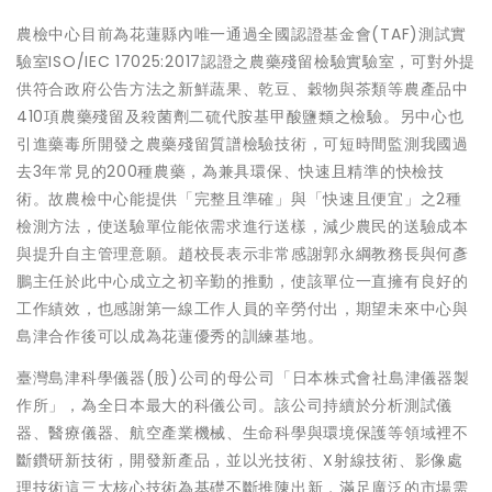
農檢中心目前為花蓮縣內唯一通過全國認證基金會(TAF)測試實
驗室ISO/IEC 17025:2017認證之農藥殘留檢驗實驗室，可對外提
供符合政府公告方法之新鮮蔬果、乾豆、穀物與茶類等農產品中
410項農藥殘留及殺菌劑二硫代胺基甲酸鹽類之檢驗。另中心也
引進藥毒所開發之農藥殘留質譜檢驗技術，可短時間監測我國過
去3年常見的200種農藥，為兼具環保、快速且精準的快檢技
術。故農檢中心能提供「完整且準確」與「快速且便宜」之2種
檢測方法，使送驗單位能依需求進行送樣，減少農民的送驗成本
與提升自主管理意願。趙校長表示非常感謝郭永綱教務長與何彥
鵬主任於此中心成立之初辛勤的推動，使該單位一直擁有良好的
工作績效，也感謝第一線工作人員的辛勞付出，期望未來中心與
島津合作後可以成為花蓮優秀的訓練基地。
臺灣島津科學儀器(股)公司的母公司「日本株式會社島津儀器製
作所」，為全日本最大的科儀公司。該公司持續於分析測試儀
器、醫療儀器、航空產業機械、生命科學與環境保護等領域裡不
斷鑽研新技術，開發新產品，並以光技術、X射線技術、影像處
理技術這三大核心技術為基礎不斷推陳出新，滿足廣泛的市場需