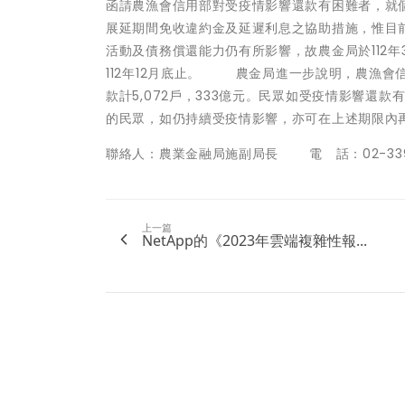
函請農漁會信用部對受疫情影響還款有困難者，就個
展延期間免收違約金及延遲利息之協助措施，惟目前
活動及債務償還能力仍有所影響，故農金局於112
112年12月底止。 農金局進一步說明，農漁會信
款計5,072戶，333億元。民眾如受疫情影響還款
的民眾，如仍持續受疫情影響，亦可在上述期限內
聯絡人：農業金融局施副局長 電 話：02-3393
上一篇
NetApp的《2023年雲端複雜性報...