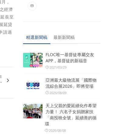
個月，
眾之經濟
限延長至
准展延貸
申請過
精選新聞稿
最新新聞稿
。
FLOC唯一基督徒專屬交友
APP，基督徒的新福音
2021/03/29
篇
亞洲最大級物流展「國際物
.
流綜合展2026」即將登場
2026/08/09
天上父親的愛延續化作希望
力量！ 六名子女捐贈家扶
「南投映全號」延續善的循
環
2026/08/08