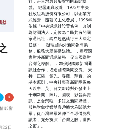
社，是台灣最具影響力的新聞媒
體。 經歷組織改造，1973年中央
社改組為股份有限公司，以企業方
式經營；隨著民主化發展，1996年
依據「中央通訊社設置條例」改制
為財團法人，定位為全民共有的國
家通訊社，獨立超然執行三大法定
之
任務： ．辦理國內外新聞報導業
務，服務大眾傳播媒體。 ．辦理國
家對外新聞通訊業務，促進國際對
台灣之瞭解。 ．加強與國際新聞通
訊社合作，增進國際新聞交流。 秉
持「正確、領先、客觀、翔實」的
基本原則，中央社專業新聞團隊每
天以中、英、日文即時對外發出上
千則新聞、照片、圖表、影音與資
訊，是台灣唯一多語文新聞媒體，
服務對象從媒體客戶擴大為閱聽大
疫情影響
眾；從台灣民眾延伸至全球僑胞與
讀者，充分扮演「台灣之眼，世界
之窗」。
月23日