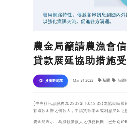
農金局籲請農漁會信
貸款展延協助措施受理
Mar 31,2023
新聞
新聞
推廣新聞稿
(中央社訊息服務20230331 10:43:32)
有還款困難之借款人，申請貸款本金或利息展延之協助
農金局表示，為減輕借款人之債務負擔，已分別於109年2