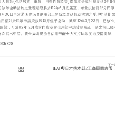
人貸款(包括房貸、車貸、消費性貸款等)提供本金或利息展延3至6
該等協助措施之受理期限將於112年6月底屆至，考量疫情對部分民
年3月30日再次通函農漁會信用部上開貸款展延協助措施之受理申請期
用部對於民眾申請貸款展延應儘予協助，截至112年3月23日，已核
有困難，可於112年12月底前向農漁會信用部申請貸款展延，倘之前已經
再次提出申請。農金局盼農漁會信用部能全力支持民眾度過疫情衝擊
5828
下一
IEAT與日本熊本縣2工商團體締盟 ..