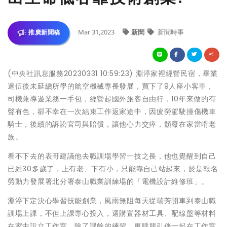
Mar 31,2023
新聞
新聞時事
推廣新聞稿
(中央社訊息服務20230331 10:59:23) 淵渟家裡經營民宿，畢業
退伍後未延續所學的航空機械專長發展，買下了9人座小客車，
司機兼導遊業務一手包，經營起國外旅客自由行，10年來做的有
聲有色，卻不幸在一次結束工作返家途中，因疲勞駕駛撞傷機車
騎士，後續的訴訟官司與賠償，讓他心力交瘁，頹廢在家當啃老
族。
看不下去的表哥建議他去職訓場學習一技之長，他也覺醒到自己
已經30多歲了，上有老、下有小，只能靠自己站起來，於是報名
勞動力發展署北分署泰山職業訓練場的「電機設計維修班」。
淵渟下定決心學習技能創業，風雨無阻每天從瑞芳開車到泰山職
訓場上課，不但上課專心投入，還購置器材工具、配線盤等材料
在家中設立工作室，除了課餘的練習，更呼朋引伴一起在工作室