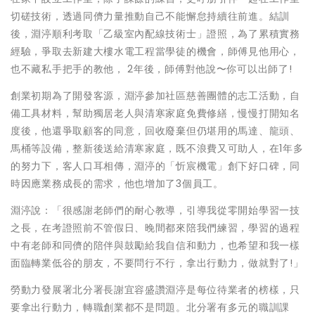
切磋技術，透過同儕力量推動自己不能懈怠持續往前進。結訓
後，淵渟順利考取「乙級室內配線技術士」證照，為了累積實務
經驗，爭取去新建大樓水電工程當學徒的機會，師傅見他用心，
也不藏私手把手的教他， 2年後，師傅對他說〜你可以出師了!
創業初期為了開發客源，淵渟參加社區慈善團體的志工活動，自
備工具材料，幫助獨居老人與清寒家庭免費修繕，慢慢打開知名
度後，他還爭取顧客的同意，回收廢棄但仍堪用的馬達、龍頭、
馬桶等設備，整新後送給清寒家庭，既不浪費又可助人，在1年多
的努力下，客人口耳相傳，淵渟的「忻宸機電」創下好口碑，同
時因應業務成長的需求，他也增加了3個員工。
淵渟說：「很感謝老師們的耐心教導，引導我從零開始學習一技
之長，在考證照前不管假日、晚間都來陪我們練習，學習的過程
中有老師和同儕的陪伴與鼓勵給我自信和動力，也希望和我一樣
面臨轉業低谷的朋友，不要問行不行，拿出行動力，做就對了!」
勞動力發展署北分署長謝宜容盛讚淵渟是每位待業者的榜樣，只
要拿出行動力，轉職創業都不是問題。北分署有多元的職訓課