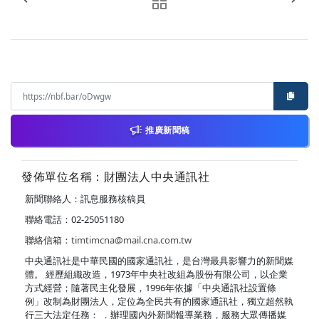
推廣新聞稿
發佈單位名稱：財團法人中央通訊社
新聞聯絡人：訊息服務核稿員
聯絡電話：02-25051180
聯絡信箱：
timtimcna@mail.cna.com.tw
中央通訊社是中華民國的國家通訊社，是台灣最具影響力的新聞媒
體。 經歷組織改造，1973年中央社改組為股份有限公司，以企業
方式經營；隨著民主化發展，1996年依據「中央通訊社設置條
例」改制為財團法人，定位為全民共有的國家通訊社，獨立超然執
行三大法定任務： ．辦理國內外新聞報導業務，服務大眾傳播媒