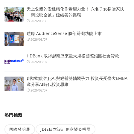
天上父親的愛延續化作希望力量！ 六名子女捐贈家扶
「南投映全號」延續善的循環
2026/08/08
鎧應 AudienceSense 臉部辨識功能上市
2026/08/07
HDBank 取得越南歷來最大規模國際銀團社會貸款
2026/08/07
創智動能強化AI與經營雙軸競爭力 投資長受臺大EMBA
邀分享AI時代投資思維
2026/08/07
熱門標籤
國際發明展
JDIE日本設計創意暨發明展