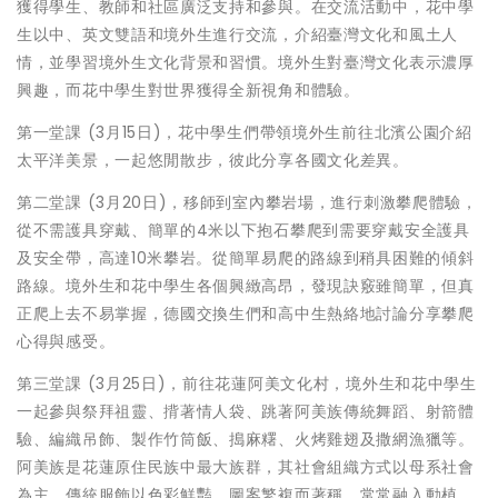
獲得學生、教師和社區廣泛支持和參與。在交流活動中，花中學
生以中、英文雙語和境外生進行交流，介紹臺灣文化和風土人
情，並學習境外生文化背景和習慣。境外生對臺灣文化表示濃厚
興趣，而花中學生對世界獲得全新視角和體驗。
第一堂課 (3月15日)，花中學生們帶領境外生前往北濱公園介紹
太平洋美景，一起悠閒散步，彼此分享各國文化差異。
第二堂課 (3月20日)，移師到室內攀岩場，進行刺激攀爬體驗，
從不需護具穿戴、簡單的4米以下抱石攀爬到需要穿戴安全護具
及安全帶，高達10米攀岩。從簡單易爬的路線到稍具困難的傾斜
路線。境外生和花中學生各個興緻高昂，發現訣竅雖簡單，但真
正爬上去不易掌握，德國交換生們和高中生熱絡地討論分享攀爬
心得與感受。
第三堂課 (3月25日)，前往花蓮阿美文化村，境外生和花中學生
一起參與祭拜祖靈、揹著情人袋、跳著阿美族傳統舞蹈、射箭體
驗、編織吊飾、製作竹筒飯、搗麻糬、火烤雞翅及撒網漁獵等。
阿美族是花蓮原住民族中最大族群，其社會組織方式以母系社會
為主，傳統服飾以色彩鮮豔、圖案繁複而著稱，常常融入動植