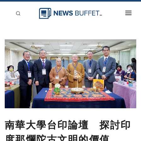
回到首頁
新聞稿分類
登入
刊登
南華大學台印論壇 探討印
度那爛陀古文明的價值