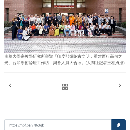
南華大學宗教學研究所舉辦「印度那爛陀古文明：重建西行高僧之
光」台印學術論壇工作坊，與會人員大合照。(人間社記者王柏貞攝)