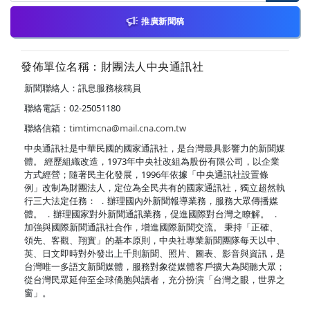
推廣新聞稿
發佈單位名稱：財團法人中央通訊社
新聞聯絡人：訊息服務核稿員
聯絡電話：02-25051180
聯絡信箱：
timtimcna@mail.cna.com.tw
中央通訊社是中華民國的國家通訊社，是台灣最具影響力的新聞媒
體。 經歷組織改造，1973年中央社改組為股份有限公司，以企業
方式經營；隨著民主化發展，1996年依據「中央通訊社設置條
例」改制為財團法人，定位為全民共有的國家通訊社，獨立超然執
行三大法定任務： ．辦理國內外新聞報導業務，服務大眾傳播媒
體。 ．辦理國家對外新聞通訊業務，促進國際對台灣之瞭解。 ．
加強與國際新聞通訊社合作，增進國際新聞交流。 秉持「正確、
領先、客觀、翔實」的基本原則，中央社專業新聞團隊每天以中、
英、日文即時對外發出上千則新聞、照片、圖表、影音與資訊，是
台灣唯一多語文新聞媒體，服務對象從媒體客戶擴大為閱聽大眾；
從台灣民眾延伸至全球僑胞與讀者，充分扮演「台灣之眼，世界之
窗」。