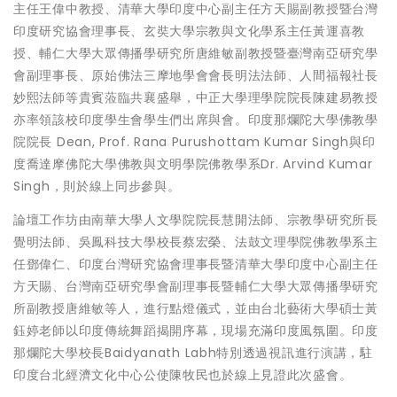
主任王偉中教授、清華大學印度中心副主任方天賜副教授暨台灣
印度研究協會理事長、玄奘大學宗教與文化學系主任黃運喜教
授、輔仁大學大眾傳播學研究所唐維敏副教授暨臺灣南亞研究學
會副理事長、原始佛法三摩地學會會長明法法師、人間福報社長
妙熙法師等貴賓蒞臨共襄盛舉，中正大學理學院院長陳建易教授
亦率領該校印度學生會學生們出席與會。印度那爛陀大學佛教學
院院長 Dean, Prof. Rana Purushottam Kumar Singh與印
度喬達摩佛陀大學佛教與文明學院佛教學系Dr. Arvind Kumar
Singh，則於線上同步參與。
論壇工作坊由南華大學人文學院院長慧開法師、宗教學研究所長
覺明法師、吳鳳科技大學校長蔡宏榮、法鼓文理學院佛教學系主
任鄧偉仁、印度台灣研究協會理事長暨清華大學印度中心副主任
方天賜、台灣南亞研究學會副理事長暨輔仁大學大眾傳播學研究
所副教授唐維敏等人，進行點燈儀式，並由台北藝術大學碩士黃
鈺婷老師以印度傳統舞蹈揭開序幕，現場充滿印度風氛圍。印度
那爛陀大學校長Baidyanath Labh特別透過視訊進行演講，駐
印度台北經濟文化中心公使陳牧民也於線上見證此次盛會。