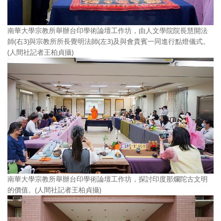
南華大學宗教所舉辦台印學術論壇工作坊，由人文學院院長慧開法
師(右3)與宗教所所長覺明法師(左3)及與會貴賓一同進行點燈儀式。
(人間社記者王柏貞攝)
南華大學宗教所舉辦台印學術論壇工作坊，探討印度那爛陀古文明
的價值。(人間社記者王柏貞攝)