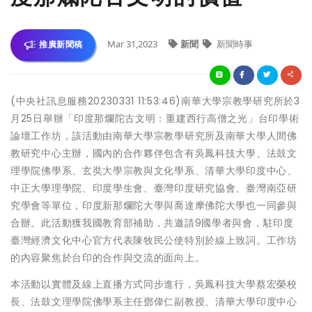
Mar 31,2023
新聞
新聞時事
推廣新聞稿
(中央社訊息服務20230331 11:53:46)南華大學宗教學研究所於3
月25日舉辦「印度那爛陀古文明：重建西行高僧之光」台印學術
論壇工作坊，該活動由南華大學宗教學研究所及南華大學人間佛
教研究中心主辦，國內的合作夥伴包含有吳鳳科技大學、法鼓文
理學院佛學系、玄奘大學宗教與文化學系、清華大學印度中心、
中正大學理學院、印度學生會、臺灣印度研究協會、臺灣南亞研
究學會等單位，印度新那爛陀大學與喬達摩佛陀大學也一同參與
合辦。此活動獲我國教育部補助，共邀請9國學者與會，駐印度
臺灣經濟文化中心官方代表陳牧民公使特別於線上致詞。工作坊
的內容聚焦於台印的合作與交流的面向上。
本活動以實體及線上直播方式同步進行，吳鳳科技大學蔡宏榮校
長、法鼓文理學院佛學系主任鄧偉仁副教授、清華大學印度中心