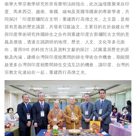
南華大學宗教學研究所所長覺明法師指出，此次論壇匯聚來自印
度、馬來西亞、越南、泰國、緬甸及英國等國家的專家學者，共
同探討「印度那爛陀古文明：重建西行高僧之光」之主題，是相
當有意義的歷史議題，共發表12篇論文。主要目的在於啟建台灣
與印度學術研究跨國師生之合作與重建印度古那爛陀古文明的意
義及價值，透過古蹟調研的地理、歷史、人文、文化等多元面
向，運用GIS 的科技方法及資料文獻的探討，試圖還原歷史的原
貌及內涵，建構台灣與印度校際間的師生學術合作機會，期能開
啟更多台灣與印度校際間師生交流互訪的機會，讓印度、台灣的
宗教文化連結在一起，重建西行高僧之光。