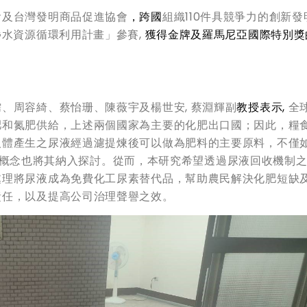
會及台灣發明商品促進協會
，
跨國
組織110件具競爭力的創新發
G水資源循環利用計畫」參賽,
獲得金牌及羅馬尼亞國際特別獎
儒、周容綺、蔡怡珊、陳薇宇及楊世安, 蔡淵輝副
教授表示
,
全
肥和氮肥供給，上述兩個國家為主要的化肥出口國；因此，糧
人體產生之尿液經過濾提煉後可以做為肥料的主要原料，不僅
G 的概念也將其納入探討。從而，本研究希望透過尿液回收機制
處理將尿液成為免費化工尿素替代品，幫助農民解決化肥短缺
責任，以及提高公司治理聲譽之效。