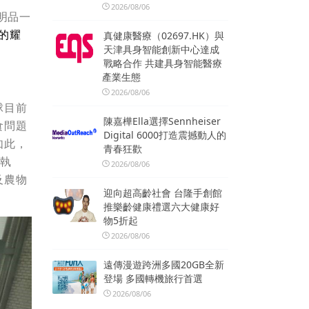
2026/08/06
明品一
的耀
真健康醫療（02697.HK）與
天津具身智能創新中心達成
戰略合作 共建具身智能醫療
產業生態
2026/08/06
球目前
陳嘉樺Ella選擇Sennheiser
食問題
Digital 6000打造震撼動人的
如此，
青春狂歡
之執
2026/08/06
及農物
迎向超高齡社會 台隆手創館
推樂齡健康禮選六大健康好
物5折起
2026/08/06
遠傳漫遊跨洲多國20GB全新
登場 多國轉機旅行首選
2026/08/06