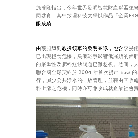
施養隆指出，今年世界發明智慧財產聯盟總
同參賽
，
其中致理科技大學以作品「企業ES
眼成績
。
由
蔡淵輝副
教授
領軍的發明團隊，包含
李旻
已出現糧食危機，烏俄戰爭影響俄羅斯的鉀
的嚴重性及肥料短缺問題已難忽視。然而，
聯合國全球契約於 2004 年首次提出 ES
行，減少公共汙水的排放管理，並藉由回收
料上漲之危機，同時亦可兼收成就企業社會