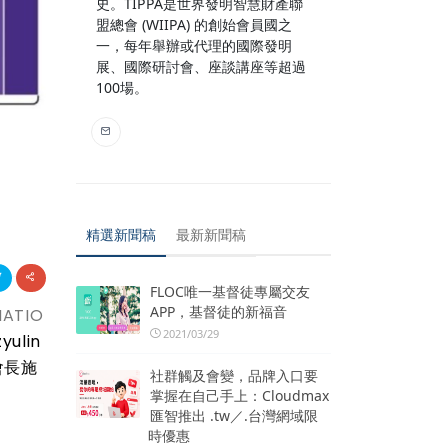
史。TIPPA是世界發明智慧財產聯
盟總會 (WIIPA) 的創始會員國之
一，每年舉辦或代理的國際發明
展、國際研討會、座談講座等超過
100場。
精選新聞稿
最新新聞稿
FLOC唯一基督徒專屬交友
APP，基督徒的新福音
ATIO
2021/03/29
yulin
會長施
社群觸及會變，品牌入口要
掌握在自己手上：Cloudmax
匯智推出 .tw／.台灣網域限
時優惠