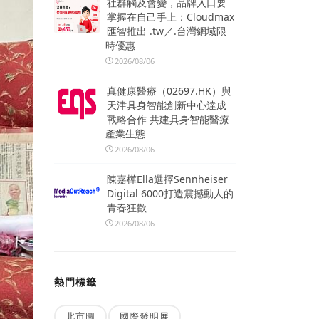
社群觸及會變，品牌入口要
掌握在自己手上：Cloudmax
匯智推出 .tw／.台灣網域限
時優惠
2026/08/06
真健康醫療（02697.HK）與
天津具身智能創新中心達成
戰略合作 共建具身智能醫療
產業生態
2026/08/06
陳嘉樺Ella選擇Sennheiser
Digital 6000打造震撼動人的
青春狂歡
2026/08/06
熱門標籤
北市圖
國際發明展