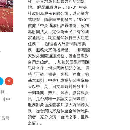
社，是台灣最具影響力的新聞媒
體。 經歷組織改造，1973年中央
社改組為股份有限公司，以企業方
式經營；隨著民主化發展，1996年
依據「中央通訊社設置條例」改制
為財團法人，定位為全民共有的國
家通訊社，獨立超然執行三大法定
任務： ．辦理國內外新聞報導業
旅
務，服務大眾傳播媒體。 ．辦理國
家對外新聞通訊業務，促進國際對
台灣之瞭解。 ．加強與國際新聞通
訊社合作，增進國際新聞交流。 秉
持「正確、領先、客觀、翔實」的
基本原則，中央社專業新聞團隊每
天以中、英、日文即時對外發出上
展覽，
千則新聞、照片、圖表、影音與資
訊，是台灣唯一多語文新聞媒體，
，其中
服務對象從媒體客戶擴大為閱聽大
眾；從台灣民眾延伸至全球僑胞與
讀者，充分扮演「台灣之眼，世界
，當時
之窗」。
。