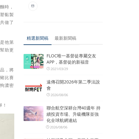
吃麵時，
雕塑黏製
總共做了
精選新聞稿
最新新聞稿
這是他第
體幫助更
FLOC唯一基督徒專屬交友
APP，基督徒的新福音
2021/03/29
作品，將
神豬比賽
遠傳召開2026年第二季法說
狗狗濃密
會
2026/08/06
舉！
聯合航空深耕台灣40週年 持
續投資市場、升級機隊並強
化全球航網連結
2026/08/06