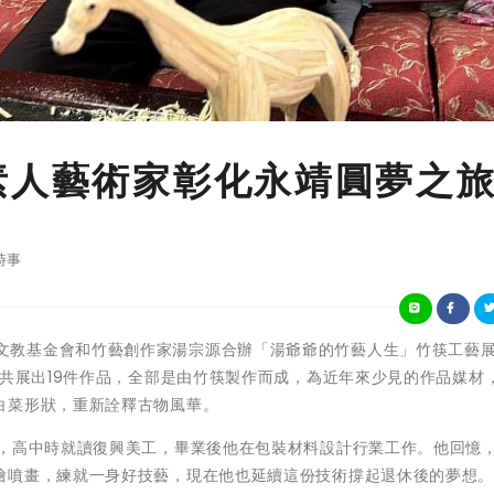
素人藝術家彰化永靖圓夢之
時事
由頂新和德文教基金會和竹藝創作家湯宗源合辦「湯爺爺的竹藝人生」竹筷工藝
次共展出19件作品，全部是由竹筷製作而成，為近年來少見的作品媒材
白菜形狀，重新詮釋古物風華。
畫，高中時就讀復興美工，畢業後他在包裝材料設計行業工作。他回憶
繪噴畫，練就一身好技藝，現在他也延續這份技術撐起退休後的夢想