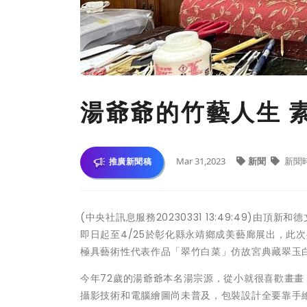
湯爺爺的竹藝人生 
Mar 31,2023
新聞
新聞
推廣新聞稿
(中央社訊息服務20230331 13:49:49)
即日起至4/25於彰化縣永靖鄉成美藝廊展出，此
極具藝術性代表作品「翠竹白菜」仿故宮典藏翠玉
今年72歲的湯爺爺本名湯宗源，從小就很喜歡畫
攝影技術和電腦繪圖尚未普及，包裝設計全要靠手