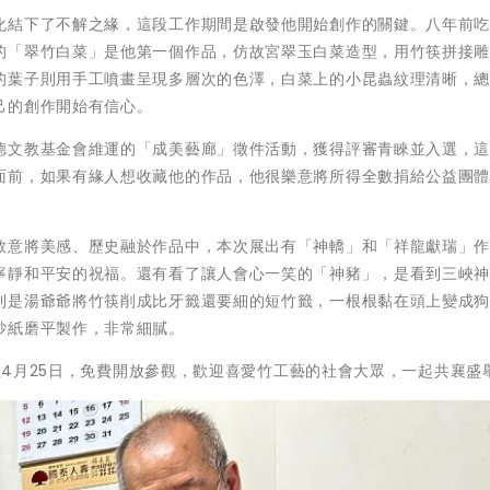
化結下了不解之緣，這段工作期間是啟發他開始創作的關鍵。八年前
的「翠竹白菜」是他第一個作品，仿故宮翠玉白菜造型，用竹筷拼接
的葉子則用手工噴畫呈現多層次的色澤，白菜上的小昆蟲紋理清晰，
己的創作開始有信心。
德文教基金會維運的「成美藝廊」徵件活動，獲得評審青睞並入選，
面前，如果有緣人想收藏他的作品，他很樂意將所得全數捐給公益團
敬意將美感、歷史融於作品中，本次展出有「神轎」和「祥龍獻瑞」
寧靜和平安的祝福。還有看了讓人會心一笑的「神豬」，是看到三峽
則是湯爺爺將竹筷削成比牙籤還要細的短竹籤，一根根黏在頭上變成
砂紙磨平製作，非常細膩。
日至4月25日，免費開放參觀，歡迎喜愛竹工藝的社會大眾，一起共襄盛