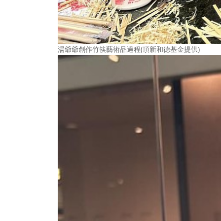
湯爺爺創作竹筷藝術品過程(頂新和德基金提供)