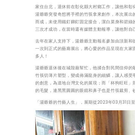
家住台北，退休前在彰化縣大村鄉工作，讓他和彰
湯爺爺突發奇想將手裡的竹筷拿來創作，本次展出
而成，未使用鐵釘鉚釘固定接合，潔白菜身和碧綠
三次才成功，在當時還有媒體主動報導，讓他對自
去年在家人支持下，湯爺爺主動報名參加由頂新和
一次到正式的藝廊展出，將心愛的作品呈現在大家
多人！
湯爺爺退休後在城隍廟幫忙，他揉合對民間信仰的
竹筷切薄片塑型，變成佈滿龍身的細鱗，讓人感受
的創意，為道地台灣文化的展現；而「杯狗旺旺」
的毛髮，連黑黑圓圓的眼鏡和鼻子也是竹筷裁剪、
「湯爺爺的竹藝人生」，展期從2023年03月31