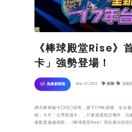
《棒球殿堂Rise》
卡」強勢登場！
Mar 31,2023
娛樂
遊戲
推廣新聞稿
網石棒辣椒今(31日)宣布，旗下CPBL授權、全
能」卡片「台灣英雄卡」，只要達成指定條件，玩
家歡度連續假期，《棒球殿堂Rise》同步推出特