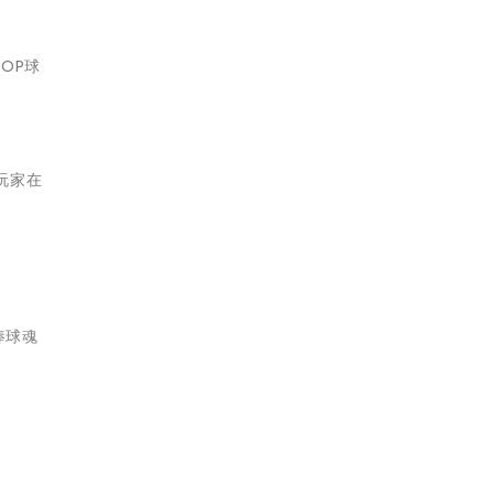
OP球
，玩家在
棒球魂