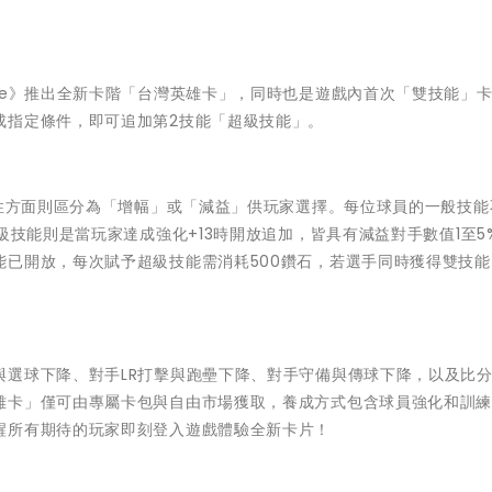
se》推出全新卡階「台灣英雄卡」，同時也是遊戲內首次「雙技能」
成指定條件，即可追加第2技能「超級技能」。
屬性方面則區分為「增幅」或「減益」供玩家選擇。每位球員的一般技能
級技能則是當玩家達成強化+13時開放追加，皆具有減益對手數值1至5
能已開放，每次賦予超級技能需消耗500鑽石，若選手同時獲得雙技能
與選球下降、對手LR打擊與跑壘下降、對手守備與傳球下降，以及比
雄卡」僅可由專屬卡包與自由市場獲取，養成方式包含球員強化和訓
醒所有期待的玩家即刻登入遊戲體驗全新卡片！