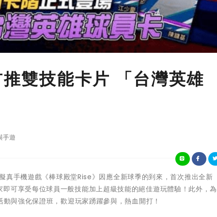
首推雙技能卡片 「台灣英雄
與手遊
台最擬真手機遊戲《棒球殿堂Rise》因應全新球季的到來，首次推出全新
家即可享受每位球員一般技能加上超級技能的絕佳遊玩體驗！此外，
別活動與強化保證班，歡迎玩家踴躍參與，熱血開打！