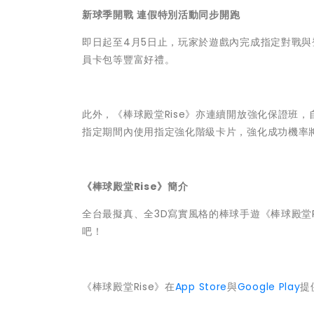
新球季開戰
連假特別活動同步開跑
即日起至4月5日止，玩家於遊戲內完成指定對戰與登
員卡包等豐富好禮。
此外，《棒球殿堂Rise》亦連續開放強化保證班，自今
指定期間內使用指定強化階級卡片，強化成功機率將
《棒球殿堂
Rise
》簡介
全台最擬真、全3D寫實風格的棒球手遊《棒球殿堂
吧！
《棒球殿堂Rise》在
App Store
與
Google Play
提