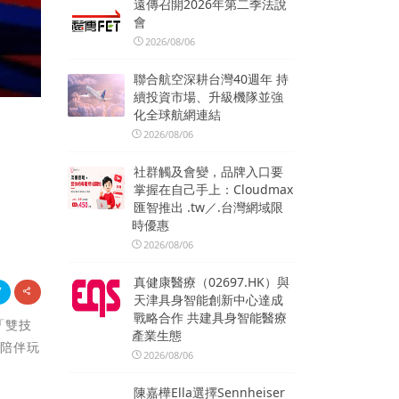
遠傳召開2026年第二季法說
會
2026/08/06
聯合航空深耕台灣40週年 持
續投資市場、升級機隊並強
化全球航網連結
2026/08/06
社群觸及會變，品牌入口要
掌握在自己手上：Cloudmax
匯智推出 .tw／.台灣網域限
時優惠
2026/08/06
真健康醫療（02697.HK）與
天津具身智能創新中心達成
戰略合作 共建具身智能醫療
「雙技
產業生態
為陪伴玩
2026/08/06
陳嘉樺Ella選擇Sennheiser