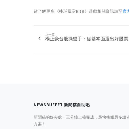
欲了解更多《棒球殿堂Rise》遊戲相關資訊請至
官
上一篇
楊正豪台股操盤手：從基本面選出好股票
NEWSBUFFET 新聞稿自助吧
新聞稿的好去處，三分鐘上稿完成，最快接觸最多讀
方案！