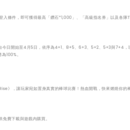
入條件，即可獲得最高「鑽石*1,000」、「高級指名券」以及各隊T
日開始至4月5日，依序為4+1、8+5、6+3、5+2、5+3與7+4
為100%。
Rise》，讓玩家宛如置身真實的棒球比賽！熱血開戰，快來燃燒你的
供免費下載與遊戲內購買。