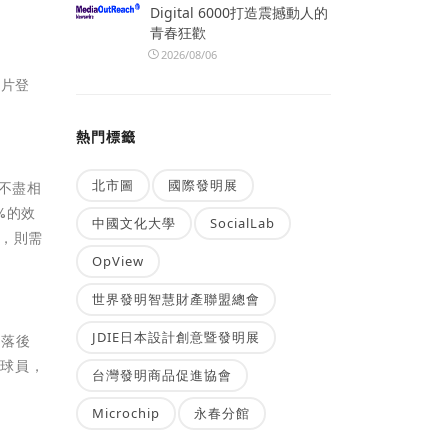
Digital 6000打造震撼動人的
青春狂歡
2026/08/06
卡片登
熱門標籤
北市圖
國際發明展
不盡相
%的效
中國文化大學
SocialLab
，則需
OpView
世界發明智慧財產聯盟總會
JDIE日本設計創意暨發明展
分落後
練球員，
台灣發明商品促進協會
Microchip
永春分館