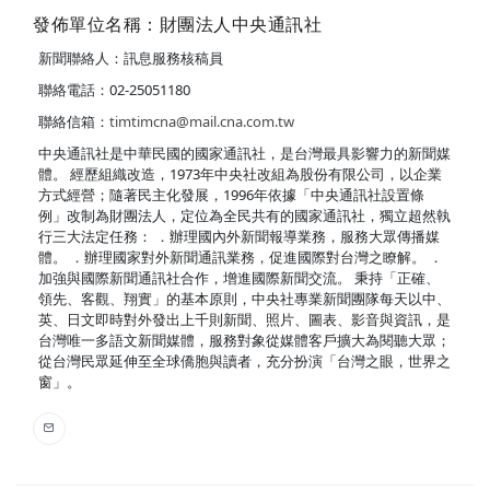
發佈單位名稱：財團法人中央通訊社
新聞聯絡人：訊息服務核稿員
聯絡電話：02-25051180
聯絡信箱：
timtimcna@mail.cna.com.tw
中央通訊社是中華民國的國家通訊社，是台灣最具影響力的新聞媒
體。 經歷組織改造，1973年中央社改組為股份有限公司，以企業
方式經營；隨著民主化發展，1996年依據「中央通訊社設置條
例」改制為財團法人，定位為全民共有的國家通訊社，獨立超然執
行三大法定任務： ．辦理國內外新聞報導業務，服務大眾傳播媒
體。 ．辦理國家對外新聞通訊業務，促進國際對台灣之瞭解。 ．
加強與國際新聞通訊社合作，增進國際新聞交流。 秉持「正確、
領先、客觀、翔實」的基本原則，中央社專業新聞團隊每天以中、
英、日文即時對外發出上千則新聞、照片、圖表、影音與資訊，是
台灣唯一多語文新聞媒體，服務對象從媒體客戶擴大為閱聽大眾；
從台灣民眾延伸至全球僑胞與讀者，充分扮演「台灣之眼，世界之
窗」。