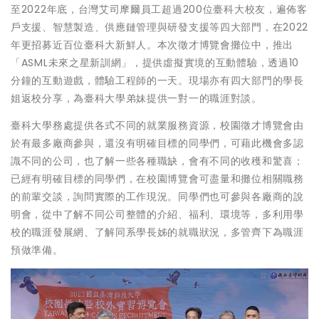
至2022年底，台灣艾司摩爾員工超過200位臺科大校友，遍佈客
戶支援、智慧製造、供應鏈管理與研發支援等四大部門，在2022
年更招募近百位臺科大新鮮人。本次徵才博覽會攤位中，推出
「ASML未來之星新訓網」，提供虛擬實境的互動體驗，透過10
分鐘的互動遊戲，體驗工程師的一天。現場亦有四大部門的學長
姐返校分享，為臺科大學弟妹提供一對一的職涯對談。
臺科大學務處提供各式不同的就業服務資源，校園徵才博覽會由
於有最多廠商參與，還沒有明確目標的同學們，可藉此機會多認
識不同的公司，也了解一些各種職缺，會有不同的收穫和驚喜；
已經有明確目標的同學們，在校園博覽會可盡量和攤位相關職務
的前輩交談，詢問實際的工作現況。同學們也可參與各廠商的說
明會，從中了解不同公司整體的介紹、福利、環境等，多利用學
校的職涯發展網、了解同系學長姊的就職狀況，多管齊下為職涯
預做準備。