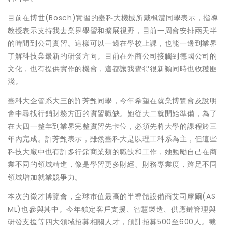
目前在博世(Bosch)實習的臺科大機械所戴楓澧同學表示，指導
教授表示支持我去業界學習和擴展視野，目前一周會安排兩天半
的時間到公司實習。這樣可以一邊在學校上課，也能一邊到業界
了解科技業最新的研發方向。目前在外商公司接觸到德國公司的
文化，也有提供實作的機會，這都讓我覺得很新穎同時也收穫匪
淺。
臺科大企管系大三的許芳甄同學，今年希望在就業博覽會及說明
會中尋找行銷財務方面的實習職缺。她從大二就開始準備，為了
在大四一整年到業界完整實習先卡位，必須先將大學的課程於三
年內完成。許芳甄表示，雖然臺科大是以理工科系為主，但這些
科技大廠中也有許多行銷商業類的職缺和工作，她勉勵自己在商
業不同的領域精進，像是學習更多財經、財務專業度，跨足不同
領域增加就業競爭力。
本次的徵才博覽會，全球市值最高的半導體設備商艾司摩爾(AS
ML)也參與其中。今年鎖定客戶支援、智慧製造、供應鏈管理與
研發支援等四大領域招募相關人才，預計招募500至600人。截