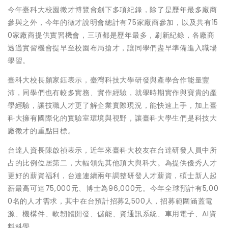
今年臺科大校園徵才博覽會創下多項紀錄，除了是歷年最多廠商
參與之外，今年的徵才說明會總計有75家廠商參加，以及共有15
0家廠商提供實習機會，三項都是歷年最多，刷新紀錄，各廠商
透過實習機會提早至校園布局搶才，讓同學們盡早準備進入職場
學習。
臺科大校長顏家鈺表示，臺灣科技大學研發與產學合作能量豐
沛，同學們也有較多實務、實作經驗，就學時期實作與寶貴的產
學經驗，讓技職人才更了解企業實際現況，能快速上手，加上臺
科大擁有國際化的實驗室環境與視野，讓臺科大學生們是科技大
廠徵才的重點目標。
台達人資長陳啟禎表示，近年來臺科大校友在台達研發人員中所
占的比例位居第二，大幅領先其他頂大與科大。為提供優秀人才
更好的薪資福利，台達連續兩年調整研發人才薪資，碩士新人起
薪最高可達75,000元、博士為96,000元。今年全球預計有5,00
0名的人才需求，其中在台預計招募2,500人，招募範圍涵蓋電
源、機構件、軟韌體開發、儲能、資通訊系統、車用電子、AI資
料科學。