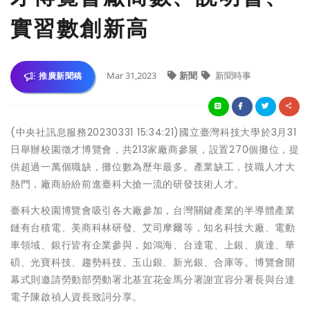
實習數創新高
Mar 31,2023
新聞
新聞時事
推廣新聞稿
(中央社訊息服務20230331 15:34:21)國立臺灣科技大學於3月31
日舉辦校園徵才博覽會，共213家廠商參展，設置270個攤位，提
供超過一萬個職缺，攤位數為歷年最多。產業缺工，技職人才大
熱門，廠商紛紛前進臺科大搶一流的研發技術人才。
臺科大校園博覽會吸引各大廠參加，台灣關鍵產業的半導體產業
鏈有台積電、美商科林研發、艾司摩爾等，知名科技大廠、電動
車領域、銀行皆有企業參與，如鴻海、台達電、上銀、廣達、華
碩、光寶科技、趨勢科技、玉山銀、新光銀、合庫等。博覽會開
幕式則邀請勞動部勞動署北基宜花金馬分署謝宜容分署長與台達
電子陳啟禎人資長致詞分享。