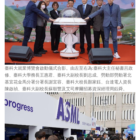
臺科大就業博覽會啟動儀式合影。由左至右為:臺科大主任秘書呂政
修、臺科大學務長王惠君、臺科大副校長劉志成、勞動部勞動署北
基宜花金馬分署分署長謝宜容、臺科大校長顏家鈺、台達電人資長
陳啟禎、臺科大副校長蘇順豐及艾司摩爾招募資深經理周鈺舜。