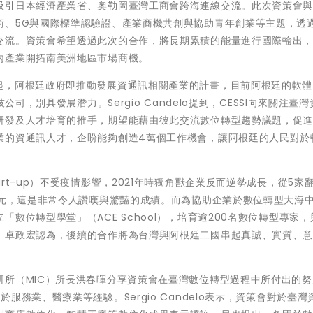
引日本經濟產業省、奧勒岡臺灣工商會跨海連線交流。此次資策會與CE
術、5G與國際標準認驗證、產業商機共創與協助青年創業等主題，透
交流。資策會希望透過此次的合作，將長期累積的能量進行國際輸出
內產業開拓南美洲地區市場商機。
，2014年起，阿根廷政府即推動發展資通訊相關產業的計畫，目前阿根廷的軟
司，別具發展潛力。Sergio Candelo提到，CESSI向來關注臺
研發及人才培育的推手，期望能藉由彼此交流數位轉型趨勢議題，促
業的資通訊人才，企盼能夠創造4萬個工作機會，讓阿根廷的人民對於
t-up）不受疫情影響，2021年時獨角獸企業反而逆勢成長，從5家翻
美元，這是非常令人讚嘆與驚豔的成績。而為協助企業於數位轉型大海
數位轉型學堂」（ACE School），培育逾200名數位轉型專家，
，卓政宏認為，後續的合作將為台灣與阿根廷二國串起真誠、實質、
研所（MIC）所長洪春暉分享資策會在臺灣數位轉型過程中所付出的努
務業、醫療業等經驗。Sergio Candelo表示，資策會對於臺灣