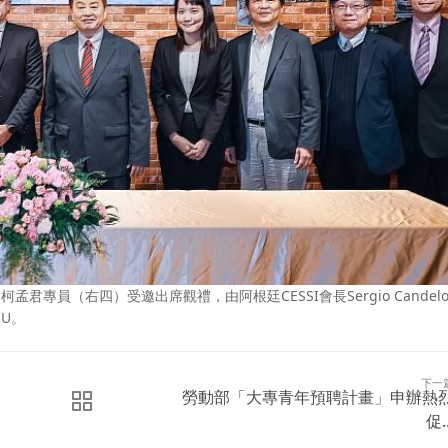
君專員（右四）受邀出席觀禮，由阿根廷CESSI會長Sergio Candel
U。
下一
勞動部「大專青年預聘計畫」申辦熱
促..