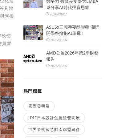
數位化進
競爭力 投資長受臺大EMBA
邀分享AI時代投資思維
育等具體
2026/08/07
啟與阿根
ASUSx三麗鷗耍酷聯萌 潮玩
開學祭搶抱AI筆電！
事軟體
2026/08/07
會員營
AMD公佈2026年第2季財務
報告
2026/08/07
熱門標籤
國際發明展
JDIE日本設計創意暨發明展
世界發明智慧財產聯盟總會