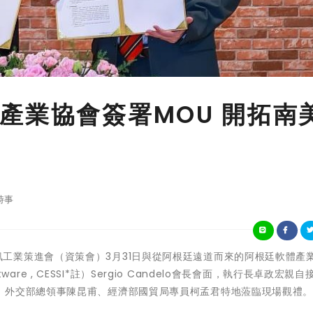
產業協會簽署MOU 開拓南
時事
財團法人資訊工業策進會（資策會）3月31日與從阿根廷遠道而來的阿根廷軟體產
el Software , CESSI*註）Sergio Candelo會長會面，執行長卓政宏親
，外交部總領事陳昆甫、經濟部國貿局專員柯孟君特地蒞臨現場觀禮