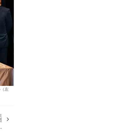
o（左
篇
烈
.