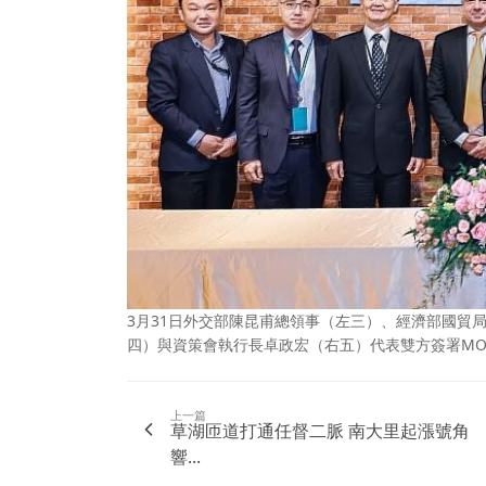
3月31日外交部陳昆甫總領事（左三）、經濟部國貿局柯孟
四）與資策會執行長卓政宏（右五）代表雙方簽署MO
上一篇
草湖匝道打通任督二脈 南大里起漲號角
響...