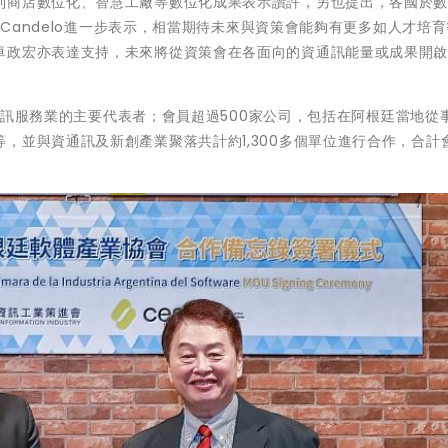
利商店數位化、智慧工廠等數位化成果表示讚許，另也提出，各國於
o Candelo進一步表示，相當期待未來與資策會能夠有更多如人才培
卓政宏亦表達支持，未來將從資策會在各面向的資通訊能量或成果開
業及資訊服務業的主要代表者；會員超過500家公司，包括在阿根廷當地從
，並與資通訊及新創產業聚落共計約1,300多個單位進行合作，合計
。