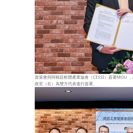
資策會與阿根廷軟體產業協會（CESSI）簽署MOU ，為
政宏（右）為雙方代表進行簽署。