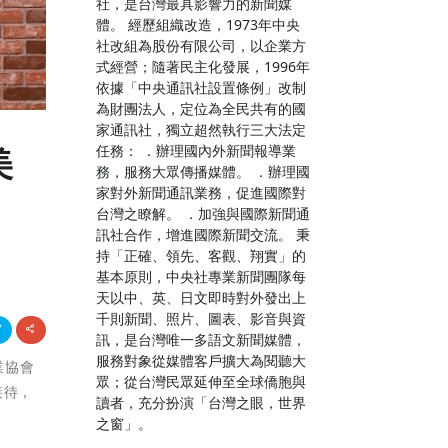
社，是台灣最具影響力的新聞媒
體。 經歷組織改造，1973年中央
社改組為股份有限公司，以企業方
式經營；隨著民主化發展，1996年
依據「中央通訊社設置條例」改制
為財團法人，定位為全民共有的國
家通訊社，獨立超然執行三大法定
任務： ．辦理國內外新聞報導業
美
務，服務大眾傳播媒體。 ．辦理國
家對外新聞通訊業務，促進國際對
台灣之瞭解。 ．加強與國際新聞通
訊社合作，增進國際新聞交流。 秉
持「正確、領先、客觀、翔實」的
基本原則，中央社專業新聞團隊每
天以中、英、日文即時對外發出上
千則新聞、照片、圖表、影音與資
訊，是台灣唯一多語文新聞媒體，
服務對象從媒體客戶擴大為閱聽大
業協會
眾；從台灣民眾延伸至全球僑胞與
自接待，
讀者，充分扮演「台灣之眼，世界
。
之窗」。