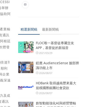
SSI
過舉辦
，協助阿
體產業輸
精選新聞稿
最新新聞稿
灣資通訊
進阿根廷
FLOC唯一基督徒專屬交友
軟體發
APP，基督徒的新福音
2021/03/29
倍達11
鎧應 AudienceSense 臉部辨
識功能上市
中順利
2026/08/07
與企業
意義深遠
HDBank 取得越南歷來最大
規模國際銀團社會貸款
2026/08/07
力及成
資通訊
創智動能強化AI與經營雙軸