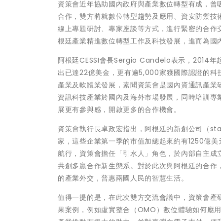
資策會近年協助國內政府與產業數位轉型有成，曾吸
合作，雙方將就數位轉型趨勢及應用、資安防禦技
線上專題研討、專家座談等方式，進行緊密的合作
根廷產業精進數位轉型工作及科技發展，進而為國
阿根廷CESSI會長Sergio Candelo表示
出已達22億美金，更有逾5,000家獲國際認證的科技公
產業及軟體業發展，素聞資策會是國內資通訊產業
資訊科技產業於國內及海外市場發展，同時培訓專
展更有參與感，開啟更多的合作機會。
資策會執行長卓政宏指出，阿根廷的新創公司（star
家，這些企業第一季的市值加總起來約有1250億
航行，資策會擔任「引水人」角色，於內部自主成立「
共創多贏合作新生態系。對於此次與阿根廷的合作
的產業外交，普惠兩國人民的智慧生活。
值得一提的是，在此次雙方交流會議中，資策會產
果案例，例如虛實整合（OMO）數位體驗如何應用於服