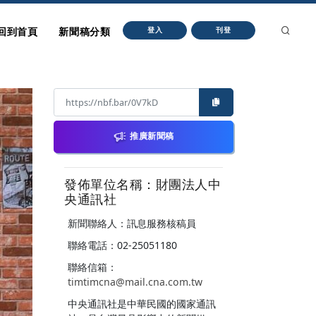
回到首頁
新聞稿分類
登入
刊登
推廣新聞稿
發佈單位名稱：財團法人中
央通訊社
新聞聯絡人：訊息服務核稿員
聯絡電話：02-25051180
聯絡信箱：
timtimcna@mail.cna.com.tw
中央通訊社是中華民國的國家通訊