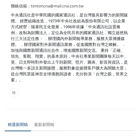
聯絡信箱：
timtimcna@mail.cna.com.tw
中央通訊社是中華民國的國家通訊社，是台灣最具影響力的新聞媒
體。 經歷組織改造，1973年中央社改組為股份有限公司，以企業
方式經營；隨著民主化發展，1996年依據「中央通訊社設置條
例」改制為財團法人，定位為全民共有的國家通訊社，獨立超然執
行三大法定任務： ．辦理國內外新聞報導業務，服務大眾傳播媒
體。 ．辦理國家對外新聞通訊業務，促進國際對台灣之瞭解。 ．
加強與國際新聞通訊社合作，增進國際新聞交流。 秉持「正確、
領先、客觀、翔實」的基本原則，中央社專業新聞團隊每天以中、
英、日文即時對外發出上千則新聞、照片、圖表、影音與資訊，是
台灣唯一多語文新聞媒體，服務對象從媒體客戶擴大為閱聽大眾；
從台灣民眾延伸至全球僑胞與讀者，充分扮演「台灣之眼，世界之
窗」。
精選新聞稿
最新新聞稿