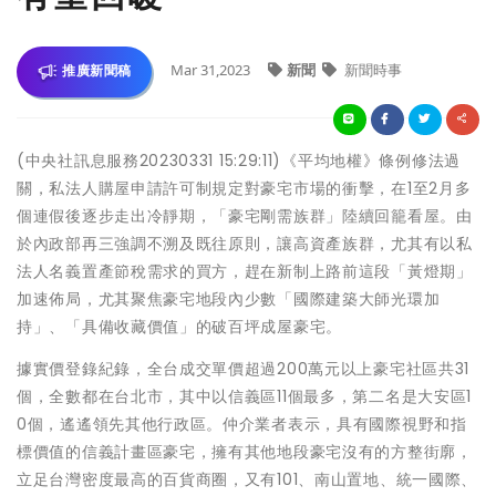
Mar 31,2023
新聞
新聞時事
推廣新聞稿
(中央社訊息服務20230331 15:29:11)《平均地權》條例修法過
關，私法人購屋申請許可制規定對豪宅市場的衝擊，在1至2月多
個連假後逐步走出冷靜期，「豪宅剛需族群」陸續回籠看屋。由
於內政部再三強調不溯及既往原則，讓高資產族群，尤其有以私
法人名義置產節稅需求的買方，趕在新制上路前這段「黃燈期」
加速佈局，尤其聚焦豪宅地段內少數「國際建築大師光環加
持」、「具備收藏價值」的破百坪成屋豪宅。
據實價登錄紀錄，全台成交單價超過200萬元以上豪宅社區共31
個，全數都在台北市，其中以信義區11個最多，第二名是大安區1
0個，遙遙領先其他行政區。仲介業者表示，具有國際視野和指
標價值的信義計畫區豪宅，擁有其他地段豪宅沒有的方整街廓，
立足台灣密度最高的百貨商圈，又有101、南山置地、統一國際、