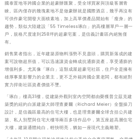
國泰置地等跨國企業的超豪辦匯聚，受全球買家與頂級客層青
睞。區內僅存的幾塊素地不是做豪辦就是國際酒店，幾乎再沒有
可供作豪宅開發大面積素地，加上高單價產品開始有「瘦身」的
趨勢，類似大陸建設「55 Timeless琢白」的高樓層單戶一層一
戶，規格尺度達到258坪的超豪宅案，是信義計畫區內絕無僅
有。
銷售業者指出，近年建築原物料漲勢不見盡頭，購買新落成的建
案可說物超所值，可以迅速讓資金轉成抗通膨資產，享受通膨的
增值利多。尤其像「琢白」這類成屋超豪宅社區，住戶全是擁有
雄厚事業影響力的企業主，更不乏外籍跨國企業老闆，都有絕對
實力捍衛社區資產價值不墜。
「琢白」樓高31樓，從建築外觀到室內空間都由榮獲普立茲克建
築獎的紐約白派建築大師理查麥爾（Richard Meier）全盤操刀
設計，是信義區最高的住宅大樓，也是理查麥爾全球含括公共建
築、私人別墅與住宅大樓等兩百多項作品中，第五座超高層住宅
大樓，建築通體純白，輕快明亮，猶如一座現代主義雕塑。