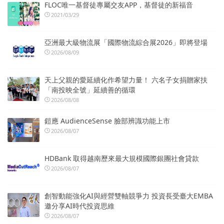
FLOC唯一基督徒專屬交友APP，基督徒的新福音
2021/03/29
亞洲最大級物流展「國際物流綜合展2026」即將登場
2026/08/09
天上父親的愛延續化作希望力量！ 六名子女捐贈家扶
「南投映全號」延續善的循環
2026/08/08
鎧應 AudienceSense 臉部辨識功能上市
2026/08/07
HDBank 取得越南歷來最大規模國際銀團社會貸款
2026/08/07
創智動能強化AI與經營雙軸競爭力 投資長受臺大EMBA
邀分享AI時代投資思維
2026/08/07