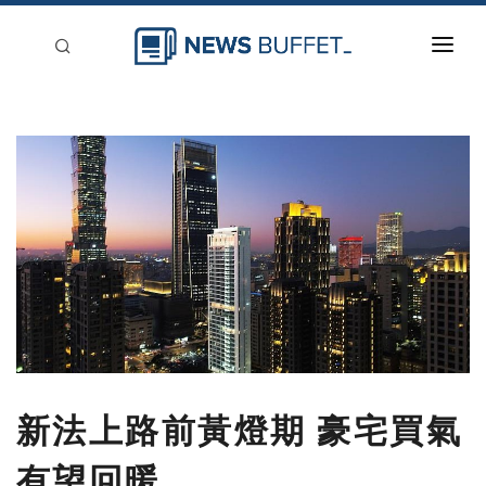
回到首頁
新聞稿分類
登入
刊登
新法上路前黃燈期 豪宅買氣
有望回暖