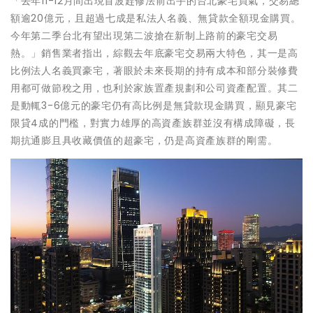
「去年11-12月間出現首波趕修法前出手的台北豪宅買氣，交易總
額逾20億元，且超過七成是私法人名義、無貸款全額現金購買。
今年第二季台北有望出現第二波搶在新制上路前的豪宅交易
熱。」銷售業者指出，綜觀去年底豪宅交易兩大特色，其一是高
比例法人名義買豪宅，著眼於未來長期的持有成本和部分裝修費
用都可做節稅之用，也利於家族置產規劃和公司資產配置。其二
是動輒3-6億元的豪宅仍有高比例是無貸款現金購買，顯見豪宅
限貸4成的門檻，對實力雄厚的高資產族群並沒有構成障礙，長
期抗通膨且具收藏價值的超豪宅，仍是高資產族群的剛需。