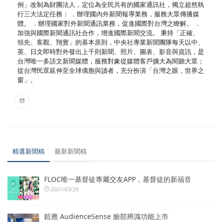
例」改制為財團法人，定位為全民共有的國家通訊社，獨立超然執
行三大法定任務： ．辦理國內外新聞報導業務，服務大眾傳播媒
體。 ．辦理國家對外新聞通訊業務，促進國際對台灣之瞭解。 ．
加強與國際新聞通訊社合作，增進國際新聞交流。 秉持「正確、
領先、客觀、翔實」的基本原則，中央社專業新聞團隊每天以中、
英、日文即時對外發出上千則新聞、照片、圖表、影音與資訊，是
台灣唯一多語文新聞媒體，服務對象從媒體客戶擴大為閱聽大眾；
從台灣民眾延伸至全球僑胞與讀者，充分扮演「台灣之眼，世界之
窗」。
精選新聞稿
最新新聞稿
FLOC唯一基督徒專屬交友APP，基督徒的新福音
2021/03/29
鎧應 AudienceSense 臉部辨識功能上市