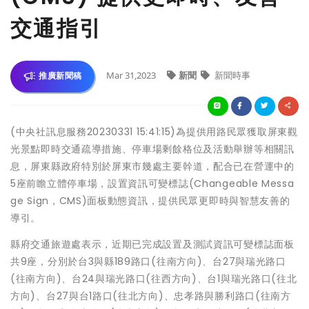
交通指引
Mar 31,2023
新聞
新聞時事
推廣新聞稿
(中央社訊息服務20230331 15:41:15)為提供用路民眾獲取屏東觀
光景點即時交通疏導措施、停車場剩餘格位及活動舉辦等相關訊
息，屏東縣政府特別於屏東市幾處主要幹道，配合已在營運中的
5座前瞻立體停車場，設置資訊可變標誌(Changeable Messa
ge Sign，CMS)面板動態資訊，提供民眾更即時與智慧友善的
導引。
縣府交通旅遊處表示，近期已完成設置及測試資訊可變標誌面板
共9座，分別於台3與縣189路口(往南方向)、台27與瑞光路口
(往南方向)、台24與瑞光路口(往西方向)、台1與瑞光路口(往北
方向)、台27與台1路口(往北方向)、忠孝路與勝利路口(往南方