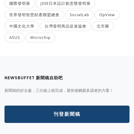
國際發明展
JDIE日本設計創意暨發明展
世界發明智慧財產聯盟總會
SocialLab
OpView
中國文化大學
台灣發明商品促進協會
北市圖
ASUS
Microchip
NEWSBUFFET 新聞稿自助吧
新聞稿的好去處，三分鐘上稿完成，最快接觸最多讀者的方案！
刊登新聞稿