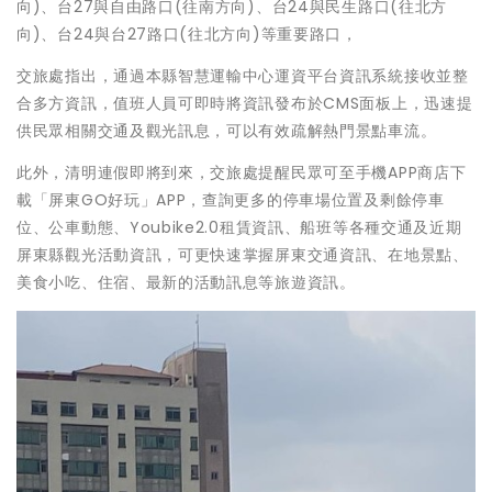
向)、台27與自由路口(往南方向)、台24與民生路口(往北方
向)、台24與台27路口(往北方向)等重要路口，
交旅處指出，通過本縣智慧運輸中心運資平台資訊系統接收並整
合多方資訊，值班人員可即時將資訊發布於CMS面板上，迅速提
供民眾相關交通及觀光訊息，可以有效疏解熱門景點車流。
此外，清明連假即將到來，交旅處提醒民眾可至手機APP商店下
載「屏東GO好玩」APP，查詢更多的停車場位置及剩餘停車
位、公車動態、Youbike2.0租賃資訊、船班等各種交通及近期
屏東縣觀光活動資訊，可更快速掌握屏東交通資訊、在地景點、
美食小吃、住宿、最新的活動訊息等旅遊資訊。