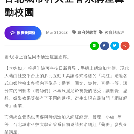
動校園
Mar 31,2023
政府與教育
教育與職涯
推廣新聞稿
圖:現場上百位同學湧進座無虛席。
【李婉如／ 報導】隨著科技日新月異，手機上網愈加方便。現代
人藉由社交平台上的多元互動工具讓各式各樣的「網紅」透過各
式自媒體輸出多樣內容像是：播客、圖文、短片、直播⋯等，讓
分眾的閱聽者（粉絲們）不再只滿足於視覺的感受，讓聽覺、思
想、娛樂效果等都有了不同的選擇。衍生出現在最熱門「網紅經
濟」產業。
而傳統企管系也需要與時俱進加入網紅經營、管理、小編…等
等，台北城市科技大學企管系日前邀請知名網紅「薔薔」參與企
業講座。