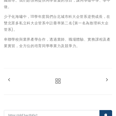
國際等。我們必須再提供同學喜愛的項目，讓同學做中學、學中
做。
少子化海嘯中，111學年度我們台北城市科大企管系逆勢成長，在
雙北眾多私立科大企管系中註冊率第二名(第一名為致理科大企
管系)。
串聯學校與業界產學合作，透過業師、職場體驗、實務課程及產
業實習，全方位的培育同學專業力及競爭力。