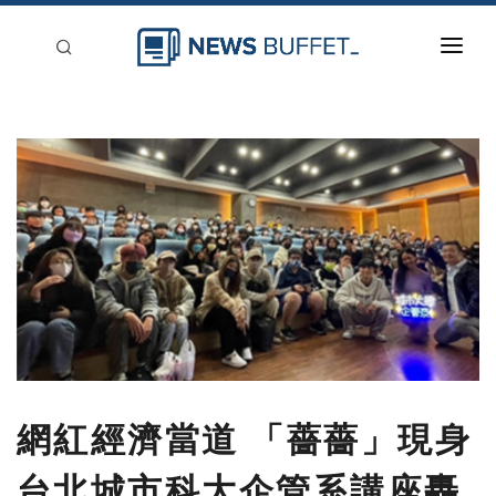
回到首頁
新聞稿分類
登入
刊登
網紅經濟當道 「薔薔」現身
台北城市科大企管系講座轟