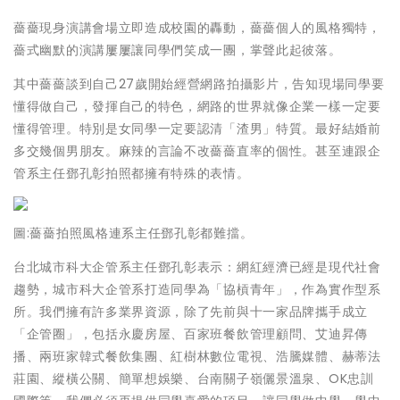
薔薔現身演講會場立即造成校園的轟動，薔薔個人的風格獨特，
薔式幽默的演講屢屢讓同學們笑成一團，掌聲此起彼落。
其中薔薔談到自己27歲開始經營網路拍攝影片，告知現場同學要
懂得做自己，發揮自己的特色，網路的世界就像企業一樣一定要
懂得管理。特別是女同學一定要認清「渣男」特質。最好結婚前
多交幾個男朋友。麻辣的言論不改薔薔直率的個性。甚至連跟企
管系主任鄧孔彰拍照都擁有特殊的表情。
圖:薔薔拍照風格連系主任鄧孔彰都難擋。
台北城市科大企管系主任鄧孔彰表示：網紅經濟已經是現代社會
趨勢，城市科大企管系打造同學為「協槓青年」，作為實作型系
所。我們擁有許多業界資源，除了先前與十一家品牌攜手成立
「企管圈」，包括永慶房屋、百家班餐飲管理顧問、艾迪昇傳
播、兩班家韓式餐飲集團、紅樹林數位電視、浩騰媒體、赫蒂法
莊園、縱橫公關、簡單想娛樂、台南關子嶺儷景溫泉、OK忠訓