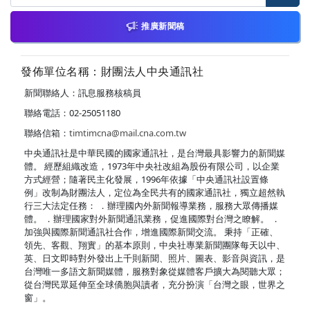
推廣新聞稿
發佈單位名稱：財團法人中央通訊社
新聞聯絡人：訊息服務核稿員
聯絡電話：02-25051180
聯絡信箱：
timtimcna@mail.cna.com.tw
中央通訊社是中華民國的國家通訊社，是台灣最具影響力的新聞媒
體。 經歷組織改造，1973年中央社改組為股份有限公司，以企業
方式經營；隨著民主化發展，1996年依據「中央通訊社設置條
例」改制為財團法人，定位為全民共有的國家通訊社，獨立超然執
行三大法定任務： ．辦理國內外新聞報導業務，服務大眾傳播媒
體。 ．辦理國家對外新聞通訊業務，促進國際對台灣之瞭解。 ．
加強與國際新聞通訊社合作，增進國際新聞交流。 秉持「正確、
領先、客觀、翔實」的基本原則，中央社專業新聞團隊每天以中、
英、日文即時對外發出上千則新聞、照片、圖表、影音與資訊，是
台灣唯一多語文新聞媒體，服務對象從媒體客戶擴大為閱聽大眾；
從台灣民眾延伸至全球僑胞與讀者，充分扮演「台灣之眼，世界之
窗」。