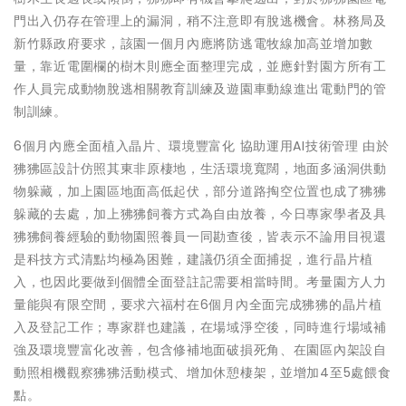
門出入仍存在管理上的漏洞，稍不注意即有脫逃機會。林務局及
新竹縣政府要求，該園一個月內應將防逃電牧線加高並增加數
量，靠近電圍欄的樹木則應全面整理完成，並應針對園方所有工
作人員完成動物脫逃相關教育訓練及遊園車動線進出電動門的管
制訓練。
6個月內應全面植入晶片、環境豐富化 協助運用AI技術管理 由於
狒狒區設計仿照其東非原棲地，生活環境寬闊，地面多涵洞供動
物躲藏，加上園區地面高低起伏，部分道路掏空位置也成了狒狒
躲藏的去處，加上狒狒飼養方式為自由放養，今日專家學者及具
狒狒飼養經驗的動物園照養員一同勘查後，皆表示不論用目視還
是科技方式清點均極為困難，建議仍須全面捕捉，進行晶片植
入，也因此要做到個體全面登註記需要相當時間。考量園方人力
量能與有限空間，要求六福村在6個月內全面完成狒狒的晶片植
入及登記工作；專家群也建議，在場域淨空後，同時進行場域補
強及環境豐富化改善，包含修補地面破損死角、在園區內架設自
動照相機觀察狒狒活動模式、增加休憩棲架，並增加4至5處餵食
點。