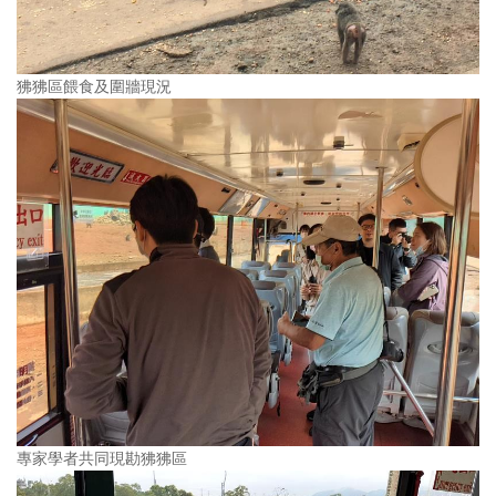
狒狒區餵食及圍牆現況
專家學者共同現勘狒狒區