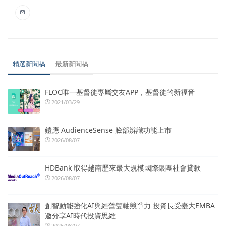
精選新聞稿
最新新聞稿
FLOC唯一基督徒專屬交友APP，基督徒的新福音
2021/03/29
鎧應 AudienceSense 臉部辨識功能上市
2026/08/07
HDBank 取得越南歷來最大規模國際銀團社會貸款
2026/08/07
創智動能強化AI與經營雙軸競爭力 投資長受臺大EMBA
邀分享AI時代投資思維
2026/08/07