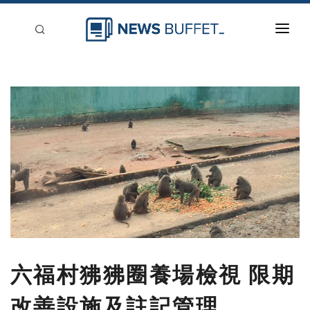
回到首頁
新聞稿分類
登入
刊登
六福村狒狒圈養場檢視 限期
改善設施及註記管理