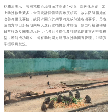
林務局表示，該園狒狒區場域面積高達4公頃、隱蔽死角多，加
上狒狒數量繁多，全面統計個體確實難度頗高，故以防逃措施的
改善為優先要務，故要求園方於期限內完成前述各項要求。另也
請園方即日起短期內每天進行空拍機影片拍攝，除自行檢視狒狒
日常行為及圈養環境外，也將影片提供農科院協助建立AI辨識模
型，若能成功建立，將有助於園方運用在狒狒圈養管理，並確實
掌握環境狀況。