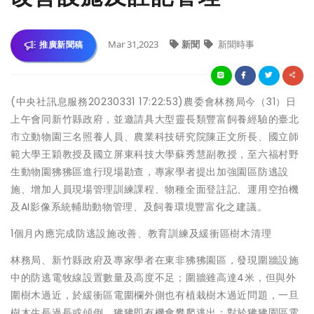
Mar 31,2023
新聞
新聞時事
推廣新聞稿
(中央社訊息服務20230331 17:22:53)農委會林務局今（31）日
上午會同新竹縣政府，並邀請具大型靈長類豐富飼養經驗的臺北
市立動物園三名照養人員、農業科技研究院陳正文所長、國立師
範大學王穎教授及國立屏東科技大學蘇秀慧副教授，至六福村野
生動物園狒狒區進行現場勘查，專家學者提出加強園區防逃設
施、增加人員現場管理訓練課程、物種全面登註記、運用空拍機
及AI影像系統輔助動物管理、及飼養環境豐富化之建議。
1個月內應完成防逃設施改善、教育訓練及緩衝區樹木清理
林務局、新竹縣政府及專家學者在東非狒狒園區，發現圍牆設施
中的防逃電牧線設置數量及高度不足；圍牆雖高達4米，但與外
圍樹木過近，於緩衝區電圍欄外側也有植栽樹木過近問題，一旦
樹木生長過長或傾倒，狒狒即有機會攀爬逃出；對於狒狒園區電