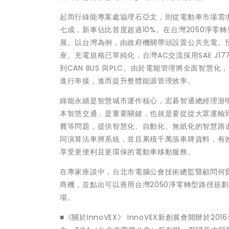
起而行綠能專案處協理石亞文，則從電動車市場需求
七成，新車佔比首度超過10%。在台灣2050淨
展。以台灣為例，由政府機關帶頭設置公共充電。預
座。充電規格已單純化，台灣AC交流採用SAE J1
到CAN BUS 與PLC。由於電能管理將全面智
進行串接，進而提升整體能源管理效率。
綠能永續是智慧城市運作核心，宏碁智通總經理游
本智慧交通」是重要關鍵，也就是要從從大眾運輸
費等問題，提供智慧化、自動化、無紙化的智慧路
同演算法車辨系統，並且累積千萬張車牌資料，有
享受更便利且更環保的電動車移動服務。
在專家座談中，台北市電腦公會技術總監暨顧問何
商機，並點出可以善用台灣2050淨零轉型路徑規
場。
■《關於InnoVEX》 InnoVEX新創展會開辦於