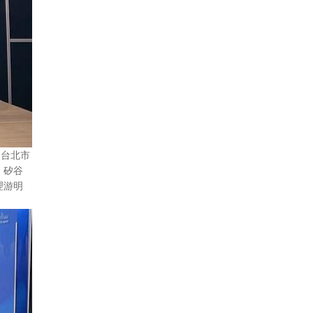
：台北市
．矽谷
理游明