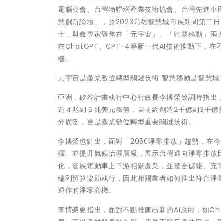
電腦公會、台灣物聯網產業技術協會、台灣先進車
慧創新論壇」，於2023高雄智慧城市展期間第二
士，與會專家聚焦在「元宇宙」、「智慧移動」兩
在ChatGPT、GPT-4等新一代AI技術推動
機。
元宇宙是產業數位轉型關鍵技術 智慧移動是智慧城
亞洲．矽谷計畫執行中心行政長李博榮致詞時指出，
造４兆到５兆美元價值，目前約創造2千億到3千
分廣泛，更是產業數位轉型重要關鍵技術。
李博榮也點出，面對「2050淨零排放」趨勢，在今
標、並提升氣候治理層級，展示台灣邁向淨零排放
化，發展電動車上下游相關產業，並整合儲能、充
編列預算協助執行，因此相關業者如何推出符合淨
運作的淨零商機。
李博榮更指出，面對不斷推陳出新的AI應用，如Ch