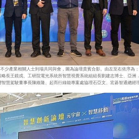
引不少產業相關人士到場共同與會，圖為論壇貴賓合影。由左至右依序為
策略長王鏡戎、工研院電光系統所智慧視覺系統組組長劉建志博士、亞洲
灣智慧駕駛董事長陳維隆、起而行綠能專案處協理石亞文、宏碁智通總經