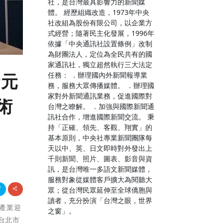
社，是台灣最具影響力的新聞媒
體。 經歷組織改造，1973年中央
社改組為股份有限公司，以企業方
式經營；隨著民主化發展，1996年
依據「中央通訊社設置條例」改制
為財團法人，定位為全民共有的國
家通訊社，獨立超然執行三大法定
任務： ．辦理國內外新聞報導業
析元
務，服務大眾傳播媒體。 ．辦理國
家對外新聞通訊業務，促進國際對
術
台灣之瞭解。 ．加強與國際新聞通
訊社合作，增進國際新聞交流。 秉
持「正確、領先、客觀、翔實」的
基本原則，中央社專業新聞團隊每
天以中、英、日文即時對外發出上
千則新聞、照片、圖表、影音與資
訊，是台灣唯一多語文新聞媒體，
服務對象從媒體客戶擴大為閱聽大
眾；從台灣民眾延伸至全球僑胞與
讀者，充分扮演「台灣之眼，世界
灣產業迎
之窗」。
台北市