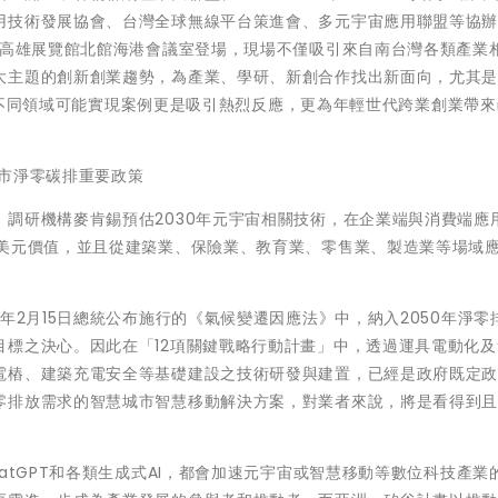
用技術發展協會、台灣全球無線平台策進會、多元宇宙應用聯盟等協
日高雄展覽館北館海港會議室登場，現場不僅吸引來自南台灣各類產業
大主題的創新創業趨勢，為產業、學研、新創合作找出新面向，尤其
下，在不同領域可能實現案例更是吸引熱烈反應，更為年輕世代跨業創業帶
市淨零碳排重要政策
調研機構麥肯錫預估2030年元宇宙相關技術，在企業端與消費端應
億美元價值，並且從建築業、保險業、教育業、零售業、製造業等場域
年2月15日總統公布施行的《氣候變遷因應法》中，納入2050年淨零
目標之決心。因此在「12項關鍵戰略行動計畫」中，透過運具電動化及
電樁、建築充電安全等基礎建設之技術研發與建置，已經是政府既定
零排放需求的智慧城市智慧移動解決方案，對業者來說，將是看得到
atGPT和各類生成式AI，都會加速元宇宙或智慧移動等數位科技產業