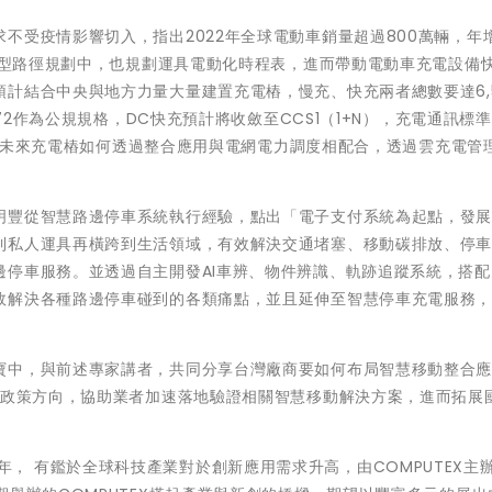
不受疫情影響切入，指出2022年全球電動車銷量超過800萬輛，年
零轉型路徑規劃中，也規劃運具電動化時程表，進而帶動電動車充電設備
計結合中央與地方力量大量建置充電樁，慢充、快充兩者總數要達6,5
772作為公規規格，DC快充預計將收斂至CCS1（1+N），充電通訊標
慧化，未來充電樁如何透過整合應用與電網電力調度相配合，透過雲充電管
明豐從智慧路邊停車系統執行經驗，點出「電子支付系統為起點，發
到私人運具再橫跨到生活領域，有效解決交通堵塞、移動碳排放、停
邊停車服務。並透過自主開發AI車辨、物件辨識、軌跡追蹤系統，搭配
效解決各種路邊停車碰到的各類痛點，並且延伸至智慧停車充電服務
寶中，與前述專家講者，共同分享台灣廠商要如何布局智慧移動整合
劃政策方向，協助業者加速落地驗證相關智慧移動解決方案，進而拓展
2016年， 有鑑於全球科技產業對於創新應用需求升高，由COMPUTEX主