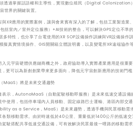
掌握話語權和主導性，實現數位殖民（Digital Colonization
宇宙世界的關鍵裝置。
宙與XR應用的實際案例，讓與會來賓有深入的了解，包括工業製造業
（包括室內／室外定位服務）+AI技術的整合，可以解決GPS定位不準
多特性，也分享了台電使用的XR SOP設備操作訓練與VR設備操作
R模擬真實情境操作、GIS開關箱立體說明書，以及變電所XR遠端協作
切入元宇宙硬體供應鏈商機之外，政府協助導入實際產業應用是很重
技術出現，更可以為新創創業帶來更多面向，降低元宇宙創新應用的技術門檻
（MaaS）將是未來交通趨勢
表示，AutonoMaaS（自動駕駛移動即服務）是未來低速交通設備
境中使用，包括停車場內人員移動、固定線路巴士運輸、港區內部交
ty as a Service，MaaS）是未來趨勢，透過手機與民眾移動需
各類移動需求。由於時速低於40公里、重量低於1400公斤的低速交
動駕駛搭配共享低速交通設備，可有效解決民眾最後一哩路的移動需