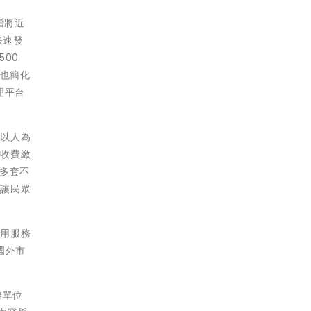
增將近
快速發
00
準也簡化
理平台
展以人為
車收費繳
多套不
，讓民眾
應用服務
國外市
辦單位