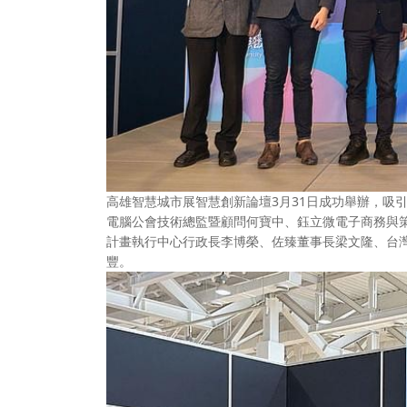
高雄智慧城市展智慧創新論壇3月31日成功舉辦，吸
電腦公會技術總監暨顧問何寶中、鈺立微電子商務與
計畫執行中心行政長李博榮、佐臻董事長梁文隆、台
豐。