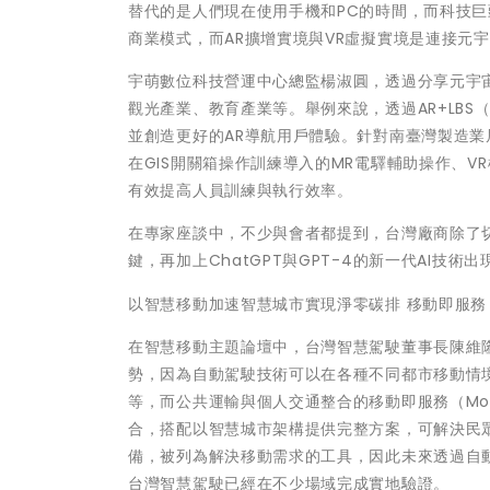
替代的是人們現在使用手機和PC的時間，而科技巨頭透過
商業模式，而AR擴增實境與VR虛擬實境是連接元
宇萌數位科技營運中心總監楊淑圓，透過分享元宇
觀光產業、教育產業等。舉例來說，透過AR+LBS
並創造更好的AR導航用戶體驗。針對南臺灣製造業居
在GIS開關箱操作訓練導入的MR電驛輔助操作、V
有效提高人員訓練與執行效率。
在專家座談中，不少與會者都提到，台灣廠商除了
鍵，再加上ChatGPT與GPT-4的新一代AI
以智慧移動加速智慧城市實現淨零碳排 移動即服務
在智慧移動主題論壇中，台灣智慧駕駛董事長陳維隆
勢，因為自動駕駛技術可以在各種不同都市移動情
等，而公共運輸與個人交通整合的移動即服務（Mobili
合，搭配以智慧城市架構提供完整方案，可解決民眾
備，被列為解決移動需求的工具，因此未來透過自
台灣智慧駕駛已經在不少場域完成實地驗證。