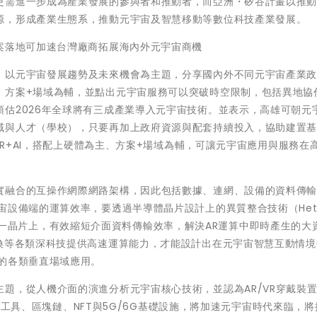
更需進一步成為產業發展的參與者和推動者，而亞洲・矽谷計畫以推
源，形成產業生態系，推動元宇宙及智慧移動等數位科技產業發展。
案落地可加速台灣廠商拓展海內外元宇宙商機
，以元宇宙發展趨勢及未來機會為主題，分享國內外不同元宇宙產業
、方案+場域為輔，並點出元宇宙服務可以突破時空限制，包括異地協
估2026年全球將有三成產業導入元宇宙技術。並表示，高雄可朝元
域與人才（學校），只要再加上政府資源與配套持續投入，協助建置
/VR+AI，搭配上硬體為主、方案+場域為輔，可讓元宇宙應用與服務在
實融合的互操作網際網路架構，因此包括數據、連網、設備的資料傳
設備端的運算效率，要透過半導體晶片設計上的異質整合技術（Hete
片整合在單一晶片上，有效縮短介面資料傳輸效率，解決AR運算中即時產生的大
轉換等各類深科技提供高速運算能力，才能設計出在元宇宙智慧互動情境
的各類垂直場域應用。
題，從人機介面的演進分析元宇宙核心技術，並認為AR/VR穿戴裝
的數位工具、區塊鏈、NFT與5G/6G基礎設施，將加速元宇宙時代來臨，