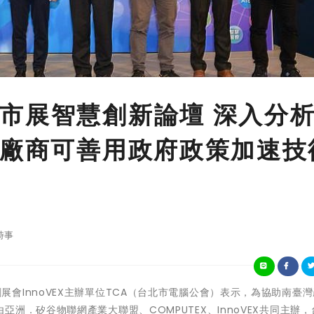
市展智慧創新論壇 深入分
 廠商可善用政府政策加速技
時事
洲指標新創展會InnoVEX主辦單位TCA（台北市電腦公會）表示，為協助南臺
洲．矽谷物聯網產業大聯盟、COMPUTEX、InnoVEX共同主辦，