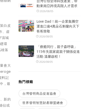
動物聯網
台灣引領全球科技產業，帶
動東南亞跨境高階人才需求
2026/08/05
Love Dad！統一企業集團空
政策白皮
運進口逾4萬朵石斛蘭向天下
爸爸致敬
作、虛
2026/08/05
宇宙城
基礎環
「療癒同行，親子森呼吸」
高雄落
115年失親家庭親子關係促進
活動 溫馨啟程！
2026/08/05
輸量會大
roge
資料記
熱門標籤
中，最
台灣發明商品促進協會
置、新的
世界發明智慧財產聯盟總會
將搶佔或