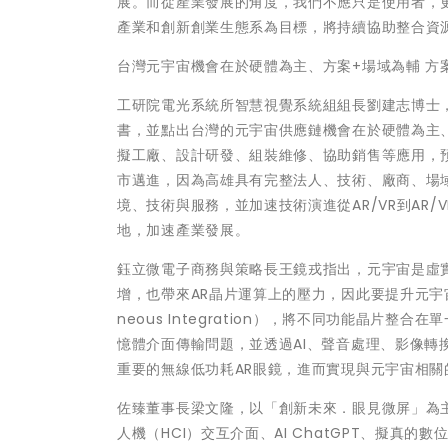
展。而從產業發展的角度，我們不應只是使用者，
產業和創新創業生態系為目標，將持續協助整合資
台灣元宇宙機會在於硬體為主、方案+場域為輔 方
工研院電光系統所智慧視覺系統組組長劉建志博士
書，並點出台灣的元宇宙供應鏈機會在於硬體為主
擬工廠、設計研發、組裝維修、協助銷售等應用，預
市邁進，因為高雄具有完整法人、技術、廠商、場
境、技術與服務，並加速技術演進從AR/VR到AR
地，加速產業發展。
鈺立微電子商務與策略長王鏡戎指出，元宇宙是虛
增，也帶來AR晶片運算上的壓力，因此要提升元宇宙
neous Integration），將不同功能晶
憶體介面傳輸問題，並透過AI、聲音處理、影像
重要的無線低功耗AR眼鏡，進而實現與元宇宙相關
佐臻董事長梁文隆，以「創新未來．眼見微屏」為主
人機（HCI）交互介面、AI ChatGPT、擬真