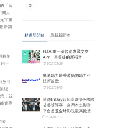
辦的「智
相關人
是元宇宙
來嶄新契
精選新聞稿
最新新聞稿
FLOC唯一基督徒專屬交友
用將創
APP，基督徒的新福音
應用十
2021/03/29
奧迪聽力於香港揭開聽力科
技新篇章
排放目
2026/08/05
無碳
政策，並
遠傳friDay影音獲邀擔任國際
且能實際
艾美獎評審 台灣本土影音
平台首登全球影視最高殿堂
2026/08/05
的發