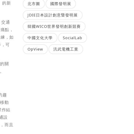
）的新
北市圖
國際發明展
JDIE日本設計創意暨發明展
、交通
韓國WICO世界發明創新競賽
的痛點，
訓練，如
中國文化大學
SocialLab
等，可
OpView
汎武電機工業
要的關
。
的趨
通移動
求作結
通設
求，而且