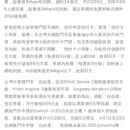
量，超量後1Mbps吃到飽；綁約24個月、月付229元，則有3.5G
B上網流量，超量後3Mbps吃到飽，通話享網內免費和每月網外
20分鐘免費。
家長想幫小孩單辦門號不綁約，也可申請預付卡。透過「預付卡
小管家」服務，在台灣大網路門市及客服App登入家長的月租門
號，就能有效管理小孩的預付卡門號，包含查詢餘額效期、儲值
等功能，和孩子溝通不間斷。「預付卡小管家」月租預付儲值66
元方案，享網內免費（每通前3分鐘）及上網1GB，效期31天；月
租幫預付儲值99元方案，享網內免費（每通前3分鐘）及輕速上
網吃到飽，1GB後降速至1Mbps以下，效期31天。
台灣大實體門市「自由選」提供Fitbit Sense 2進階健康智慧手
錶、Fitbit Inspire 3健康智慧手環、Segway Ninebot D18W
電動滑板車等多款適合兒童健康、娛樂的商品，搭配「自由選」
指定專案，月付最低599元起，就能以專案價0元帶回家。限定
網路門市申辦的Switch OLED白色款主機 + 健身環大冒險遊
戲，搭配自由選專案月付1,399元，也能0元帶走，4月1日至23日
在網路門市申辦「自由選」，再加碼送最高1,000元momo幣，