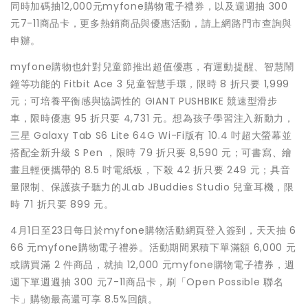
同時加碼抽12,000元myfone購物電子禮券，以及週週抽 300
元7-11商品卡，更多熱銷商品與優惠活動，請上網路門市查詢與
申辦。
myfone購物也針對兒童節推出超值優惠，有運動提醒、智慧鬧
鐘等功能的 Fitbit Ace 3 兒童智慧手環，限時 8 折只要 1,999
元；可培養平衡感與協調性的 GIANT PUSHBIKE 競速型滑步
車，限時優惠 95 折只要 4,731 元。想為孩子學習注入新動力，
三星 Galaxy Tab S6 Lite 64G Wi-Fi版有 10.4 吋超大螢幕並
搭配全新升級 S Pen ，限時 79 折只要 8,590 元；可書寫、繪
畫且輕便攜帶的 8.5 吋電紙板，下殺 42 折只要 249 元；具音
量限制、保護孩子聽力的JLab JBuddies Studio 兒童耳機，限
時 71 折只要 899 元。
4月1日至23日每日於myfone購物活動網頁登入簽到，天天抽 6
66 元myfone購物電子禮券。活動期間累積下單滿額 6,000 元
或購買滿 2 件商品，就抽 12,000 元myfone購物電子禮券，週
週下單週週抽 300 元7-11商品卡，刷「Open Possible 聯名
卡」購物最高還可享 8.5%回饋。