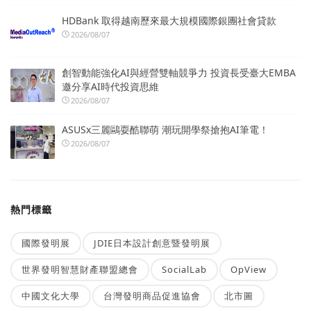
HDBank 取得越南歷來最大規模國際銀團社會貸款
2026/08/07
創智動能強化AI與經營雙軸競爭力 投資長受臺大EMBA
邀分享AI時代投資思維
2026/08/07
ASUSx三麗鷗耍酷聯萌 潮玩開學祭搶抱AI筆電！
2026/08/07
熱門標籤
國際發明展
JDIE日本設計創意暨發明展
世界發明智慧財產聯盟總會
SocialLab
OpView
中國文化大學
台灣發明商品促進協會
北市圖