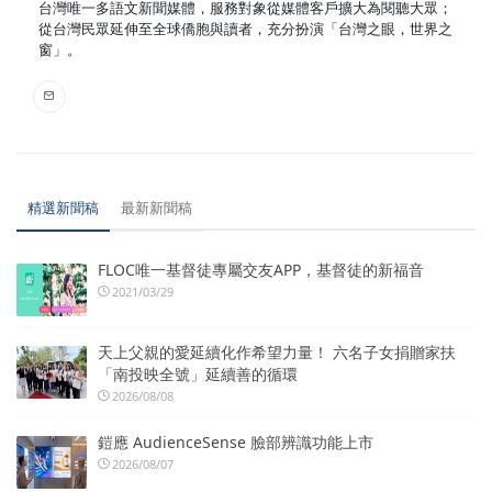
台灣唯一多語文新聞媒體，服務對象從媒體客戶擴大為閱聽大眾；
從台灣民眾延伸至全球僑胞與讀者，充分扮演「台灣之眼，世界之
窗」。
精選新聞稿
最新新聞稿
FLOC唯一基督徒專屬交友APP，基督徒的新福音
2021/03/29
天上父親的愛延續化作希望力量！ 六名子女捐贈家扶
「南投映全號」延續善的循環
2026/08/08
鎧應 AudienceSense 臉部辨識功能上市
2026/08/07