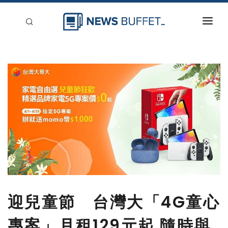
回到首頁
新聞稿分類
登入
刊登
迎兒童節 台灣大「4G童心
專案」月租129元起 隨時與