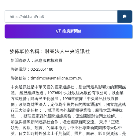
推廣新聞稿
發佈單位名稱：財團法人中央通訊社
新聞聯絡人：訊息服務核稿員
聯絡電話：02-25051180
聯絡信箱：
timtimcna@mail.cna.com.tw
中央通訊社是中華民國的國家通訊社，是台灣最具影響力的新聞媒
體。 經歷組織改造，1973年中央社改組為股份有限公司，以企業
方式經營；隨著民主化發展，1996年依據「中央通訊社設置條
例」改制為財團法人，定位為全民共有的國家通訊社，獨立超然執
行三大法定任務： ．辦理國內外新聞報導業務，服務大眾傳播媒
體。 ．辦理國家對外新聞通訊業務，促進國際對台灣之瞭解。 ．
加強與國際新聞通訊社合作，增進國際新聞交流。 秉持「正確、
領先、客觀、翔實」的基本原則，中央社專業新聞團隊每天以中、
英、日文即時對外發出上千則新聞、照片、圖表、影音與資訊，是