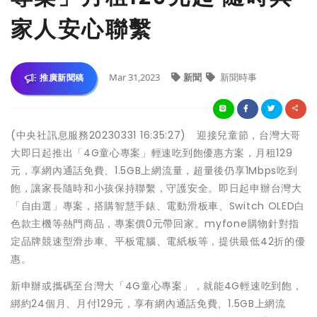
家人安心聯繫
Mar 31,2023
新聞
新聞時事
推廣新聞稿
(中央社訊息服務20230331 16:35:27) 迎接兒童節，台灣大哥
大即日起推出「4G童心專案」輕速吃到飽優惠方案，月租129
元，享網內通話免費、1.5GB上網流量，超量後仍享1Mbps吃到
飽，讓家長隨時和小孩保持聯繫，守護安全。即日起申辦台灣大
「自由選」專案，搭購智慧手錶、電動滑板車、Switch OLED白
色款主機等熱門商品，專案價0元帶回家。myfone購物針對指
定品牌競速型滑步車、平板電腦、電紙板等，提供最低42折的優
惠。
新申辦或攜碼至台灣大「4G童心專案」，就能4G輕速吃到飽，
綁約24個月、月付129元，享有網內通話免費、1.5GB上網流