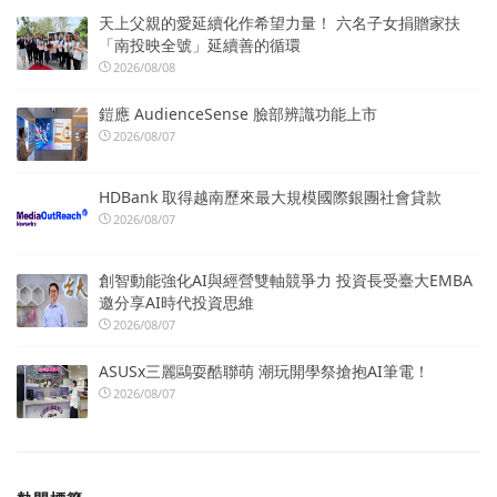
天上父親的愛延續化作希望力量！ 六名子女捐贈家扶
「南投映全號」延續善的循環
2026/08/08
鎧應 AudienceSense 臉部辨識功能上市
2026/08/07
HDBank 取得越南歷來最大規模國際銀團社會貸款
2026/08/07
創智動能強化AI與經營雙軸競爭力 投資長受臺大EMBA
邀分享AI時代投資思維
2026/08/07
ASUSx三麗鷗耍酷聯萌 潮玩開學祭搶抱AI筆電！
2026/08/07