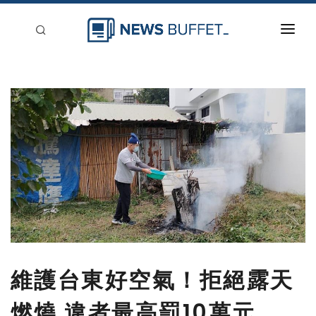
回到首頁
新聞稿分類
登入
刊登
維護台東好空氣！拒絕露天
燃燒 違者最高罰10萬元