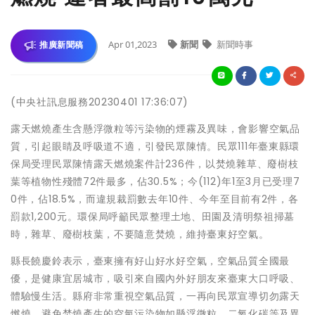
Apr 01,2023
新聞
新聞時事
推廣新聞稿
(中央社訊息服務20230401 17:36:07)
露天燃燒產生含懸浮微粒等污染物的煙霧及異味，會影響空氣品
質，引起眼睛及呼吸道不適，引發民眾陳情。民眾111年臺東縣環
保局受理民眾陳情露天燃燒案件計236件，以焚燒雜草、廢樹枝
葉等植物性殘體72件最多，佔30.5%；今(112)年1至3月已受理7
0件，佔18.5%，而違規裁罰數去年10件、今年至目前有2件，各
罰款1,200元。環保局呼籲民眾整理土地、田園及清明祭祖掃墓
時，雜草、廢樹枝葉，不要隨意焚燒，維持臺東好空氣。
縣長饒慶鈴表示，臺東擁有好山好水好空氣，空氣品質全國最
優，是健康宜居城市，吸引來自國內外好朋友來臺東大口呼吸、
體驗慢生活。縣府非常重視空氣品質，一再向民眾宣導切勿露天
燃燒，避免焚燒產生的空氣污染物如懸浮微粒、二氧化碳等及異