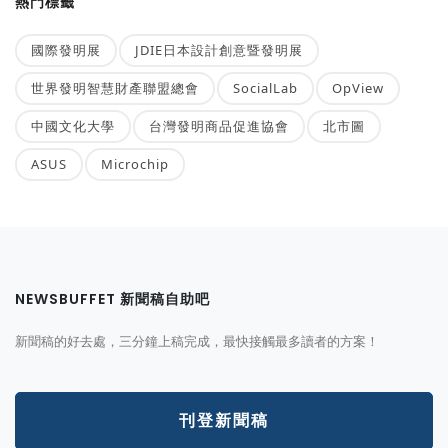
熱門標籤
國際發明展
JDIE日本設計創意暨發明展
世界發明智慧財產聯盟總會
SocialLab
OpView
中國文化大學
台灣發明商品促進協會
北市圖
ASUS
Microchip
NEWSBUFFET 新聞稿自助吧
新聞稿的好去處，三分鐘上稿完成，最快接觸最多讀者的方案！
刊登新聞稿