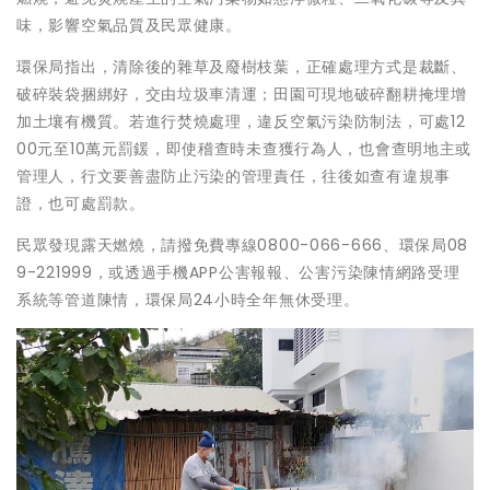
味，影響空氣品質及民眾健康。
環保局指出，清除後的雜草及廢樹枝葉，正確處理方式是裁斷、
破碎裝袋捆綁好，交由垃圾車清運；田園可現地破碎翻耕掩埋增
加土壤有機質。若進行焚燒處理，違反空氣污染防制法，可處12
00元至10萬元罰鍰，即使稽查時未查獲行為人，也會查明地主或
管理人，行文要善盡防止污染的管理責任，往後如查有違規事
證，也可處罰款。
民眾發現露天燃燒，請撥免費專線0800-066-666、環保局08
9-221999，或透過手機APP公害報報、公害污染陳情網路受理
系統等管道陳情，環保局24小時全年無休受理。