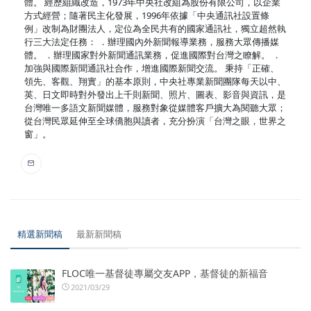
體。 經歷組織改造，1973年中央社改組為股份有限公司，以企業
方式經營；隨著民主化發展，1996年依據「中央通訊社設置條
例」改制為財團法人，定位為全民共有的國家通訊社，獨立超然執
行三大法定任務： ．辦理國內外新聞報導業務，服務大眾傳播媒
體。 ．辦理國家對外新聞通訊業務，促進國際對台灣之瞭解。 ．
加強與國際新聞通訊社合作，增進國際新聞交流。 秉持「正確、
領先、客觀、翔實」的基本原則，中央社專業新聞團隊每天以中、
英、日文即時對外發出上千則新聞、照片、圖表、影音與資訊，是
台灣唯一多語文新聞媒體，服務對象從媒體客戶擴大為閱聽大眾；
從台灣民眾延伸至全球僑胞與讀者，充分扮演「台灣之眼，世界之
窗」。
精選新聞稿
最新新聞稿
FLOC唯一基督徒專屬交友APP，基督徒的新福音
2021/03/29