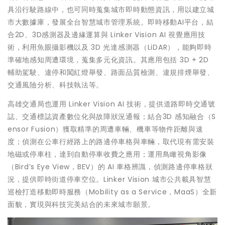
具沿行駛路線中，也可同時蒐集城市即時動態資訊，用以建立城
市大數據庫，發展全台智慧城市管理系統。即時移動AI平台，結
合2D、3D感測器及邊緣運算與 Linker Vision AI 視覺應用技
術，利用魚眼攝影機以及 3D 光達感測器（LiDAR），能夠即時
準確地感知周遭環境，蒐集多元化資訊。其應用包括 3D + 2D
輔助駕駛、違停和闖紅燈舉發、路面品質檢測、違規排煙舉發、
交通風險分析、科技執法等。
高雄交通局也運用 Linker Vision AI 技術，提供道路即時交通號
誌、交通標誌資產數位化與故障狀況通報；結合3D 感知融合（S
ensor Fusion）獲取精準的周遭車輛、機車等物件距離與速
度；偵測在公車行經路上的路邊停車格與車輛，取代現有需安裝
地磁或停車柱，達到自動停車收費之應用；運用鳥瞰視角影像
（Bird’s Eye View，BEV）的 AI 車格辨識，偵測路邊停車格狀
況，提供即時街道停車空位。Linker Vision 城市公共載具智慧
巡檢打造移動即時服務（Mobility as a Service，MaaS）全新
面貌，實現與科技完美結合的未來城市願景。