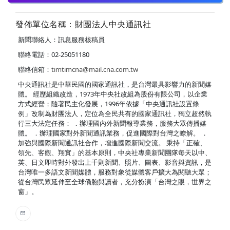
發佈單位名稱：財團法人中央通訊社
新聞聯絡人：訊息服務核稿員
聯絡電話：02-25051180
聯絡信箱：
timtimcna@mail.cna.com.tw
中央通訊社是中華民國的國家通訊社，是台灣最具影響力的新聞媒
體。 經歷組織改造，1973年中央社改組為股份有限公司，以企業
方式經營；隨著民主化發展，1996年依據「中央通訊社設置條
例」改制為財團法人，定位為全民共有的國家通訊社，獨立超然執
行三大法定任務： ．辦理國內外新聞報導業務，服務大眾傳播媒
體。 ．辦理國家對外新聞通訊業務，促進國際對台灣之瞭解。 ．
加強與國際新聞通訊社合作，增進國際新聞交流。 秉持「正確、
領先、客觀、翔實」的基本原則，中央社專業新聞團隊每天以中、
英、日文即時對外發出上千則新聞、照片、圖表、影音與資訊，是
台灣唯一多語文新聞媒體，服務對象從媒體客戶擴大為閱聽大眾；
從台灣民眾延伸至全球僑胞與讀者，充分扮演「台灣之眼，世界之
窗」。