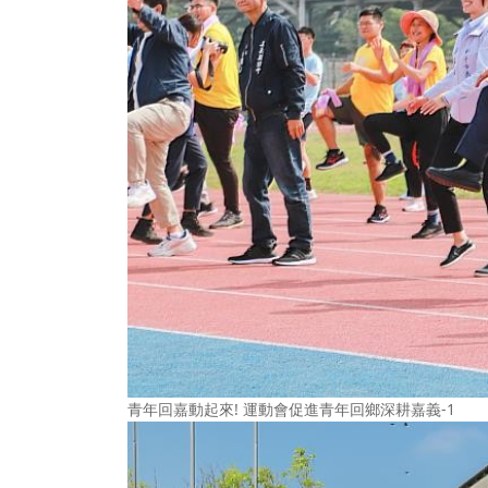
青年回嘉動起來! 運動會促進青年回鄉深耕嘉義-1