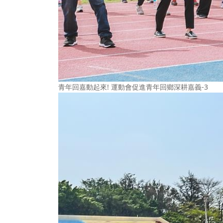
青年回嘉動起來! 運動會促進青年回鄉深耕嘉義-3