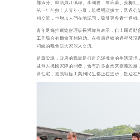
鄭淑分、縣議員江佩曄、李國勝、詹琬蓁、姜梅紅
第一年的數十人青年小聚，規模明顯擴大，透過公
相交流，也增加人們在地認同，吸引更多青年返鄉
青年返鄉推廣協會理事長潘瑋茵表示，自上屆運動
工作場合有機會互相協助。在推廣返鄉的過程發現
和緩的晚會讓大家深入交流。
翁章梁說，政府的職責是打造充滿機會的生活環境
及無人機國家隊的開發，會有許多企業來嘉義設廠
會住宅，嘉義縣從工業到民生都正在進步，歡迎在