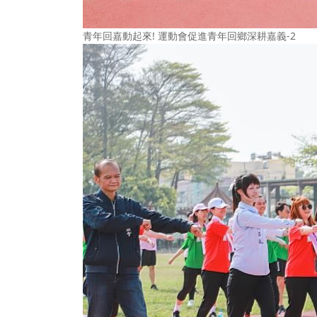
青年回嘉動起來! 運動會促進青年回鄉深耕嘉義-2