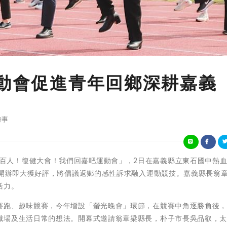
運動會促進青年回鄉深耕嘉義
時事
第三屆「集百人！復健大會！我們回嘉吧運動會」，2日在嘉義縣立東石國中熱
次開辦即大獲好評，將倡議返鄉的感性訴求融入運動競技。嘉義縣長翁
活力。
賽跑、趣味競賽，今年增設「螢光晚會」環節，在競賽中角逐勝負後
職場及生活日常的想法。開幕式邀請翁章梁縣長，朴子市長吳品叡，