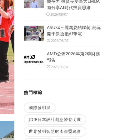
競爭力 投資長受臺大EMBA
邀分享AI時代投資思維
2026/08/07
ASUSx三麗鷗耍酷聯萌 潮玩
開學祭搶抱AI筆電！
2026/08/07
AMD公佈2026年第2季財務
報告
2026/08/07
熱門標籤
國際發明展
JDIE日本設計創意暨發明展
世界發明智慧財產聯盟總會