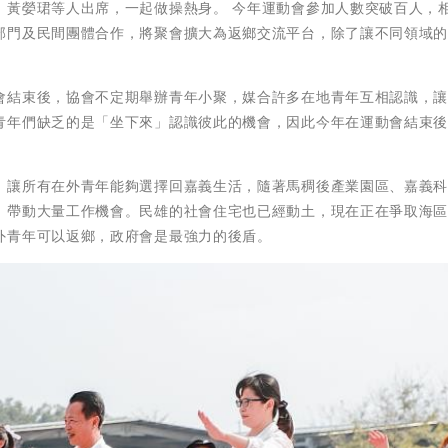
、黃嫈珺等人出席，一起做操熱身。 今年運動會參加人數突破百人，
部門及民間團體合作，將聚會擴大為返鄉交流平台，除了讓不同領域
。
會結束後，協會不定期舉辦青年小聚，媒合許多在地青年互相認識，
青年們缺乏的是「坐下來」認識彼此的機會，因此今年在運動會結束
，讓所有在外青年能夠選擇回嘉義生活，隨著馬稠後產業園區、嘉義
，帶動大量工作機會。民雄的社會住宅也已經動土，現在正在爭取海
外青年可以返鄉，政府會是最強力的後盾。