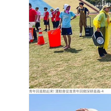
青年回嘉動起來! 運動會促進青年回鄉深耕嘉義-4