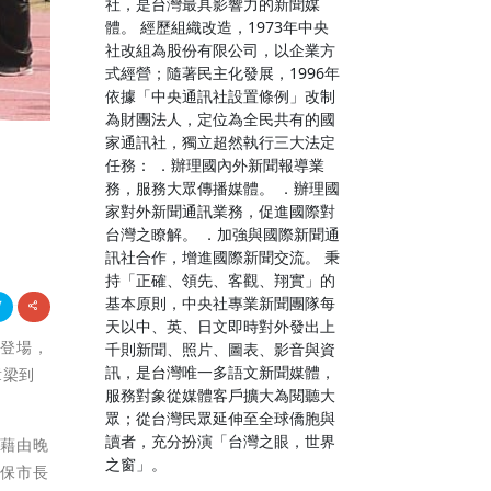
社，是台灣最具影響力的新聞媒
體。 經歷組織改造，1973年中央
社改組為股份有限公司，以企業方
式經營；隨著民主化發展，1996年
依據「中央通訊社設置條例」改制
為財團法人，定位為全民共有的國
家通訊社，獨立超然執行三大法定
任務： ．辦理國內外新聞報導業
務，服務大眾傳播媒體。 ．辦理國
家對外新聞通訊業務，促進國際對
台灣之瞭解。 ．加強與國際新聞通
訊社合作，增進國際新聞交流。 秉
持「正確、領先、客觀、翔實」的
基本原則，中央社專業新聞團隊每
天以中、英、日文即時對外發出上
血登場，
千則新聞、照片、圖表、影音與資
訊，是台灣唯一多語文新聞媒體，
章梁到
服務對象從媒體客戶擴大為閱聽大
眾；從台灣民眾延伸至全球僑胞與
讀者，充分扮演「台灣之眼，世界
，藉由晚
之窗」。
太保市長