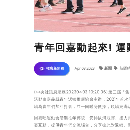
青年回嘉動起來! 
Apr 03,2023
新聞
新聞
推廣新聞稿
(中央社訊息服務20230403 10:20:36)
活動由嘉義縣青年返鄉推廣協會主辦，2021年首
場為青年們加油打氣，並一同暖身做操，現場充滿
回嘉吧運動會沿襲往年傳統，安排拔河競賽、接力
宴互動，提供青年們交流場合，分享彼此對返鄉、