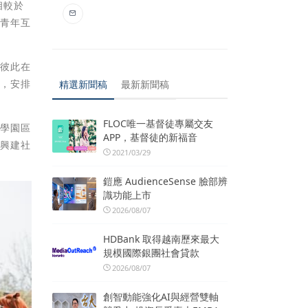
相較於
的青年互
讓彼此在
後，安排
精選新聞稿
最新新聞稿
FLOC唯一基督徒專屬交友
科學園區
APP，基督徒的新福音
區興建社
2021/03/29
鎧應 AudienceSense 臉部辨
識功能上市
2026/08/07
HDBank 取得越南歷來最大
規模國際銀團社會貸款
2026/08/07
創智動能強化AI與經營雙軸