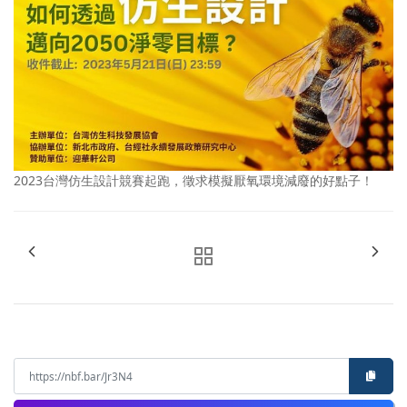
2023台灣仿生設計競賽起跑，徵求模擬厭氧環境減廢的好點子！