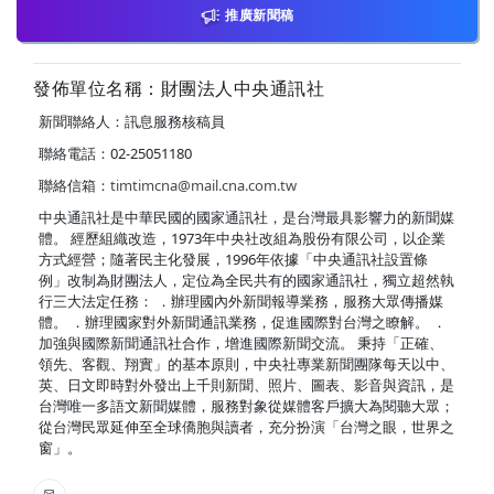
推廣新聞稿
發佈單位名稱：財團法人中央通訊社
新聞聯絡人：訊息服務核稿員
聯絡電話：02-25051180
聯絡信箱：
timtimcna@mail.cna.com.tw
中央通訊社是中華民國的國家通訊社，是台灣最具影響力的新聞媒
體。 經歷組織改造，1973年中央社改組為股份有限公司，以企業
方式經營；隨著民主化發展，1996年依據「中央通訊社設置條
例」改制為財團法人，定位為全民共有的國家通訊社，獨立超然執
行三大法定任務： ．辦理國內外新聞報導業務，服務大眾傳播媒
體。 ．辦理國家對外新聞通訊業務，促進國際對台灣之瞭解。 ．
加強與國際新聞通訊社合作，增進國際新聞交流。 秉持「正確、
領先、客觀、翔實」的基本原則，中央社專業新聞團隊每天以中、
英、日文即時對外發出上千則新聞、照片、圖表、影音與資訊，是
台灣唯一多語文新聞媒體，服務對象從媒體客戶擴大為閱聽大眾；
從台灣民眾延伸至全球僑胞與讀者，充分扮演「台灣之眼，世界之
窗」。