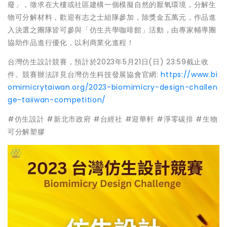
廢」，徵求在大樓或社區建構一個模擬自然的厭氧環境，分解生
物可分解材料，歡迎有志之士組隊參加，除獎金五萬元，作品進
入決選之團隊皆可參與「仿生共學咖啡館」活動，由專家輔導團
協助作品進行優化，以利商業化進程！
台灣仿生設計競賽，預計於2023年5月21日(日) 23:59截止收
件。競賽辦法詳見台灣仿生科技發展協會官網:
https://www.bi
omimicrytaiwan.org/2023-biomimicry-design-challen
ge-taiiwan-competition/
#仿生設計 #新北市政府 #台經社 #迎華軒 #淨零碳排 #生物
可分解塑膠