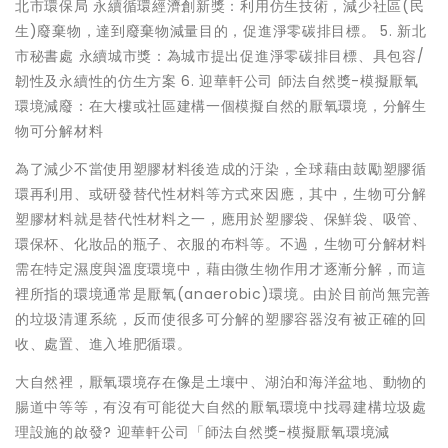
北市環保局 永續循環經濟創新獎：利用仿生技術，減少社區(民
生)廢棄物，達到廢棄物減量目的，促進淨零碳排目標。 5. 新北
市秘書處 永續城市獎：為城市提出促進淨零碳排目標、具包容/
韌性及永續性的仿生方案 6. 迎華軒公司 師法自然獎-模擬厭氧
環境減廢：在大樓或社區建構一個模擬自然的厭氧環境，分解生
物可分解材料
為了減少不當使用塑膠材料後造成的汙染，全球藉由鼓勵塑膠循
環再利用、或研發替代性材料等方式來因應，其中，生物可分解
塑膠材料就是替代性材料之一，應用於塑膠袋、保鮮袋、吸管、
環保杯、化妝品的瓶子、衣服的布料等。不過，生物可分解材料
需在特定濕度與溫度環境中，藉由微生物作用才逐漸分解，而這
裡所指的環境通常是厭氧(anaerobic)環境。由於目前尚無完善
的垃圾清運系統，反而使很多可分解的塑膠容器沒有被正確的回
收、處置、進入堆肥循環。
大自然裡，厭氧環境存在像是土壤中、湖泊和海洋盆地、動物的
腸道中等等，有沒有可能從大自然的厭氧環境中找尋建構垃圾處
理設施的啟發? 迎華軒公司「師法自然獎-模擬厭氧環境減