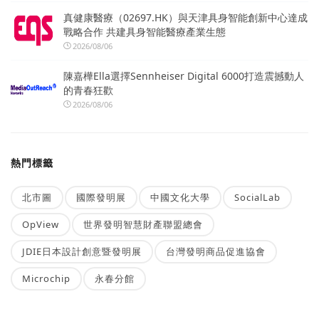
真健康醫療（02697.HK）與天津具身智能創新中心達成
戰略合作 共建具身智能醫療產業生態
2026/08/06
陳嘉樺Ella選擇Sennheiser Digital 6000打造震撼動人
的青春狂歡
2026/08/06
熱門標籤
北市圖
國際發明展
中國文化大學
SocialLab
OpView
世界發明智慧財產聯盟總會
JDIE日本設計創意暨發明展
台灣發明商品促進協會
Microchip
永春分館