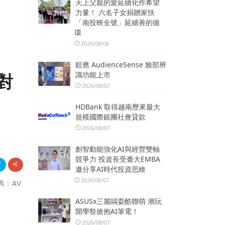
天上父親的愛延續化作希望
力量！ 六名子女捐贈家扶
「南投映全號」延續善的循
環
2026/08/08
鎧應 AudienceSense 臉部辨
識功能上市
對
2026/08/07
HDBank 取得越南歷來最大
規模國際銀團社會貸款
2026/08/07
創智動能強化AI與經營雙軸
競爭力 投資長受臺大EMBA
邀分享AI時代投資思維
2026/08/07
碼：AV
ASUSx三麗鷗耍酷聯萌 潮玩
開學祭搶抱AI筆電！
2026/08/07