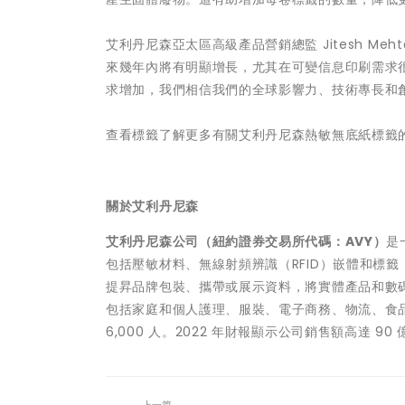
艾利丹尼森亞太區高級產品營銷總監 Jitesh M
來幾年內將有明顯增長，尤其在可變信息印刷需求
求增加，我們相信我們的全球影響力、技術專長和
查看標籤了解更多有關艾利丹尼森熱敏無底紙標籤的資訊。a
關於艾利丹尼森
艾利丹尼森公司（紐約證券交易所代碼：
AVY
）
是
包括壓敏材料、無線射頻辨識（RFID）嵌體和標
提昇品牌包裝、攜帶或展示資料，將實體產品和數
包括家庭和個人護理、服裝、電子商務、物流、食品和
6,000 人。2022 年財報顯示公司銷售額高達 90 億
上一篇