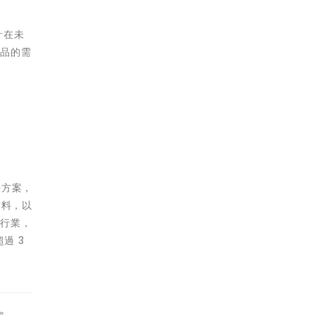
計在未
代品的需
決方案，
材料，以
大行業，
過 3
篇