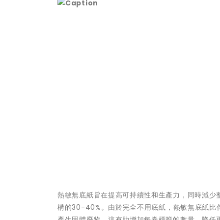
熱敏無底紙旨在提高可持續性和生產力，同時減少
構的30-40%。由於完全不用底紙，熱敏無底紙
產生固體廢物。這有助增加每卷標籤的數量，降低