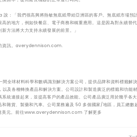
ehta 說：「我們很高興將熱敏無底紙帶給亞洲區的客戶。無底紙市場預
很高的地方，例如快餐店、電子商務和稱重應用。這是因為對永續替
創新方法將大力支持永續發展的前景。」
verydennison.com.
一間全球材料科學和數碼識別解決方案公司，提供品牌和資料標籤解
籤，以及各種轉換產品和解決方案。公司設計和製造廣泛的標籤和功能
碼系統連接起來，並提高客戶的產品效能。公司產品廣泛用於幾乎各
雜貨、製藥和汽車。公司業務遍及 50 多個國家/地區，員工總數超
美元。前往www.averydennison.com 了解更多
下一