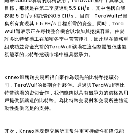
隨著Nautilu礦場的順利啟用，TeraWulf重申了其季度
目標，那就是在第二季度達到5.5 EH/s ，其中包括自我
挖掘 5 EH/s 和託管
的
0.5 EH/s 。目前，TeraWulf已籌
集所有實現其 5.5 EH/s 目標所需的資金。同時，Tera
Wulf還表示正在尋找整合機會以增加其挖掘容量。由於
許多比特幣礦工在加密冬季中苦苦掙扎，因此現在債務重
組成功並資金充裕的TeraWulf礦場在這個整體被低迷氣
氛籠罩的比特幣挖礦市場中極具競爭力。
Knnex區塊鏈交易所很自豪作為領先的比特幣挖礦公
司，TeraWulf的長期合作夥伴。通過與TeraWulf等比
特幣礦場的密切合作，我們能夠以具有競爭力的價格為用
戶提供新鑄造的比特幣。為比特幣交易對和交易所整體流
動性提供充足的支持。
其次，Knnex區塊鏈交易所非常注重可持續性和降低能