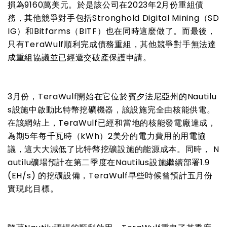
損為9160萬美元。於是該公司在2023年2月份重組債
務，其他競爭對手包括Stronghold Digital Mining（SD
IG）和Bitfarms（BITF）也在同時這麼做了。而最後，
只有TeraWulf順利完成債務重組，其他競爭對手無法達
成重組協議並已經遞交破產保護申請。
3月份，TeraWulf開始在它位於賓夕法尼亞州的Nautilu
s設施中啟動比特幣挖礦機器，該設施完全由核能供電。
在該網站上，TeraWulf已經和
當地的
核能發電廠達成
，
為期5年每千瓦時（kWh）2美分的電力費用的用電協
議，這
大大減低了
比特幣挖礦設施的能源成本。
同時，
N
autilu礦場預計在第二季度在Nautilus設施
繼續
部署1.9
(EH/s) 的
挖礦設備，T
eraWulf早些時候
曾
預計五月份
實現此目標。