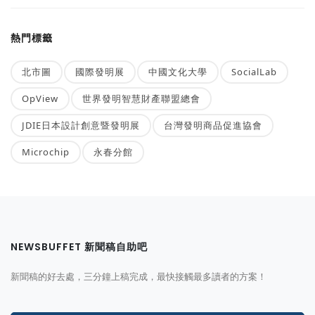
熱門標籤
北市圖
國際發明展
中國文化大學
SocialLab
OpView
世界發明智慧財產聯盟總會
JDIE日本設計創意暨發明展
台灣發明商品促進協會
Microchip
永春分館
NEWSBUFFET 新聞稿自助吧
新聞稿的好去處，三分鐘上稿完成，最快接觸最多讀者的方案！