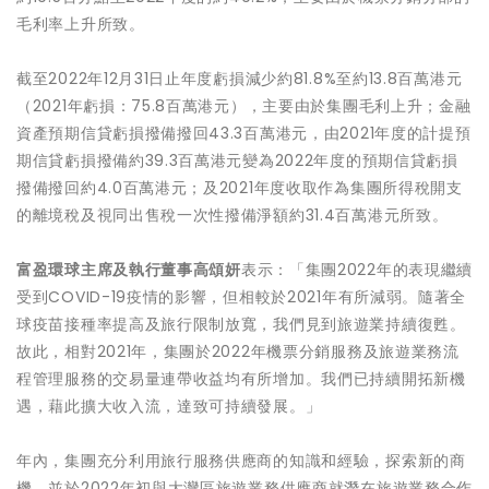
毛利率上升所致。
截至2022年12月31日止年度虧損減少約81.8%至約13.8百萬港元
（2021年虧損：75.8百萬港元），主要由於集團毛利上升；金融
資產預期信貸虧損撥備撥回43.3百萬港元，由2021年度的計提預
期信貸虧損撥備約39.3百萬港元變為2022年度的預期信貸虧損
撥備撥回約4.0百萬港元；及2021年度收取作為集團所得稅開支
的離境稅及視同出售稅一次性撥備淨額約31.4百萬港元所致。
富盈環球主席及執行董事高頌妍
表示：「集團2022年的表現繼續
受到COVID-19疫情的影響，但相較於2021年有所減弱。隨著全
球疫苗接種率提高及旅行限制放寬，我們見到旅遊業持續復甦。
故此，相對2021年，集團於2022年機票分銷服務及旅遊業務流
程管理服務的交易量連帶收益均有所增加。我們已持續開拓新機
遇，藉此擴大收入流，達致可持續發展。」
年內，集團充分利用旅行服務供應商的知識和經驗，探索新的商
機，並於2022年初與大灣區旅遊業務供應商就潛在旅遊業務合作