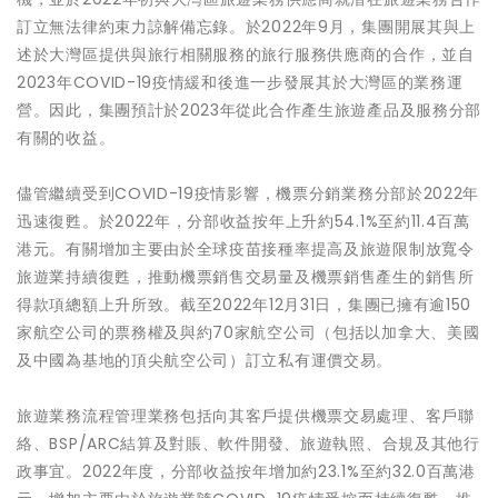
訂立無法律約束力諒解備忘錄。於2022年9月，集團開展其與上
述於大灣區提供與旅行相關服務的旅行服務供應商的合作，並自
2023年COVID-19疫情緩和後進一步發展其於大灣區的業務運
營。因此，集團預計於2023年從此合作產生旅遊產品及服務分部
有關的收益。
儘管繼續受到COVID-19疫情影響，機票分銷業務分部於2022年
迅速復甦。於2022年，分部收益按年上升約54.1%至約11.4百萬
港元。有關增加主要由於全球疫苗接種率提高及旅遊限制放寬令
旅遊業持續復甦，推動機票銷售交易量及機票銷售產生的銷售所
得款項總額上升所致。截至2022年12月31日，集團已擁有逾150
家航空公司的票務權及與約70家航空公司（包括以加拿大、美國
及中國為基地的頂尖航空公司）訂立私有運價交易。
旅遊業務流程管理業務包括向其客戶提供機票交易處理、客戶聯
絡、BSP/ARC結算及對賬、軟件開發、旅遊執照、合規及其他行
政事宜。2022年度，分部收益按年增加約23.1%至約32.0百萬港