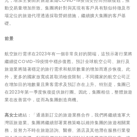
元，增加主要由於旅遊業隨COVID-19疫情受控而持續復甦，推
動交易量增加所致。集團將針對與其現有客戶具有類似特徵及市
場定位的旅遊代理透過採取營銷措施，繼續擴大集團的客戶基
礎。
前景
航空旅行需求在2023年有一個非常良好的開端，這預示著行業將
繼續從COVID-19疫情中穩步復甦。預計全球航空公司、旅行及
旅遊業將隨著穩定的旅行需求和航班數量的增加而逐步恢復。此
外，更多的國家放寬或甚取消檢疫限制，不同國家的航空公司正
在增加目的地數量且乘客需求及預訂亦在上升。特別是，集團已
在2023年第一季度恢復提供旅行團。因此，集團相信，整體旅遊
業在改善當中，從而為集團創造商機。
高女士
總結：「通過新訂立的旅遊業務合作，我們將繼續進軍大
灣區旅遊業。集團將繼續部署業務策略以維持集團的旅遊相關業
務，並努力不時在旅遊諮詢、醫療、酒店及其他潛在服務行業發