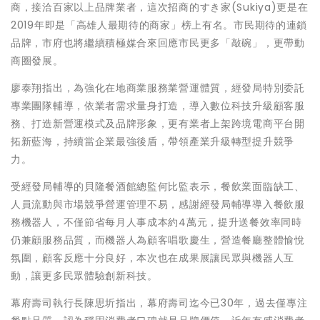
商，接洽百家以上品牌業者，這次招商的すき家(Sukiya)更是在
2019年即是「高雄人最期待的商家」榜上有名。市民期待的連鎖
品牌，市府也將繼續積極媒合來回應市民更多「敲碗」，更帶動
商圈發展。
廖泰翔指出，為強化在地商業服務業營運體質，經發局特別委託
專業團隊輔導，依業者需求量身打造，導入數位科技升級顧客服
務、打造新營運模式及品牌形象，更有業者上架跨境電商平台開
拓新藍海，持續當企業最強後盾，帶領產業升級轉型提升競爭
力。
受經發局輔導的貝隆餐酒館總監何比監表示，餐飲業面臨缺工、
人員流動與市場競爭營運管理不易，感謝經發局輔導導入餐飲服
務機器人，不僅節省每月人事成本約4萬元，提升送餐效率同時
仍兼顧服務品質，而機器人為顧客唱歌慶生，營造餐廳整體愉悅
氛圍，顧客反應十分良好，本次也在成果展讓民眾與機器人互
動，讓更多民眾體驗創新科技。
幕府壽司執行長陳思圻指出，幕府壽司迄今已30年，過去僅專注