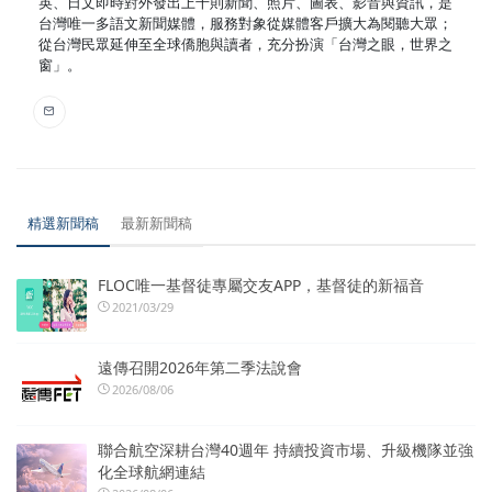
英、日文即時對外發出上千則新聞、照片、圖表、影音與資訊，是
台灣唯一多語文新聞媒體，服務對象從媒體客戶擴大為閱聽大眾；
從台灣民眾延伸至全球僑胞與讀者，充分扮演「台灣之眼，世界之
窗」。
精選新聞稿
最新新聞稿
FLOC唯一基督徒專屬交友APP，基督徒的新福音
2021/03/29
遠傳召開2026年第二季法說會
2026/08/06
聯合航空深耕台灣40週年 持續投資市場、升級機隊並強
化全球航網連結