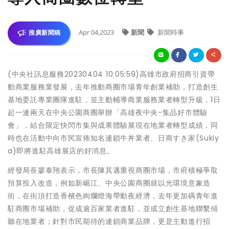
Apr 04,2023
新聞
新聞時事
推廣新聞稿
(中央社訊息服務20230404 10:05:59)高雄市政府招商引資帶
動商業服務業發展，去年推動商圈市場青年創業補助，打造創生
基地委託專業團隊進駐，並主動輔導商業服務業者轉型升級，1日
起一連兩天在中央公園商圈舉辦「高雄夜中央-集品好市體驗
會」，結合限定快閃市集與成果體驗展現在地業者轉型成績，同
時也在活動中向市民宣佈知名連鎖牛丼業者、日商すき家(Sukiy
a)即將進駐高雄展店的好消息。
經發局長廖泰翔表示，市長陳其邁重視商圈市場，市府積極爭取
預算投入改造，例如新崛江、中央公園商圈就以光環境意象造
街，在街頂打造香檳色絢爛燈海帶動夜經濟，去年更加碼青年進
駐商圈市場補助，促成逾百家業者進駐，並成立創生基地聯繫傾
聽在地業者；針對市民期待的連鎖商業品牌，更是主動進行招