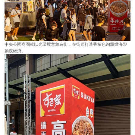
中央公園商圈就以光環境意象造街，在街頂打造香檳色絢爛燈海帶
動夜經濟。