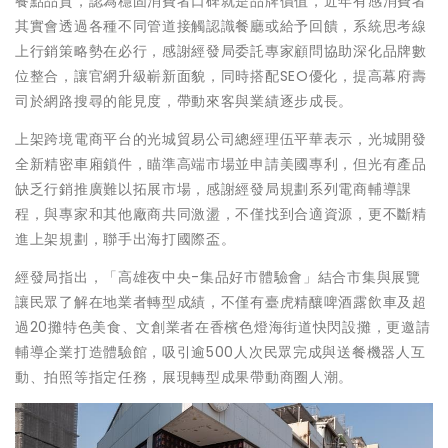
餐點品質，認為穩固消費者口碑就是品牌價值，近年有感消費者
其實會透過各種不同管道接觸認識餐廳或給予回饋，系統思考線
上行銷策略勢在必行，感謝經發局委託專家顧問協助深化品牌數
位整合，讓官網升級嶄新面貌，同時搭配SEO優化，提高幕府壽
司於網路搜尋的能見度，帶動來客與業績逐步成長。
上架跨境電商平台的光城貿易公司總經理伍平華表示，光城開發
全新精密車廂鎖件，瞄準高端市場並申請美國專利，但光有產品
缺乏行銷推廣難以拓展市場，感謝經發局規劃系列電商輔導課
程，與專家和其他廠商共同激盪，不僅找到合適資源，更不斷精
進上架規劃，聯手出海打國際盃。
經發局指出，「高雄夜中央-集品好市體驗會」結合市集與展覽
讓民眾了解在地業者轉型成績，不僅有臺虎精釀啤酒露飲車及超
過20攤特色美食、文創業者在香檳色燈海街道快閃設攤，更邀請
輔導企業打造體驗館，吸引逾500人次民眾完成與送餐機器人互
動、拍照等指定任務，展現轉型成果帶動商圈人潮。