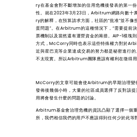
ry在基金會對不斷增加的
信用
危機
後
發表
的
第一
性。就在2023年3月23日，Arbitrum
網路
向數十
ry的解釋，在預算請求方面，
社區的
“批准”並不像
蛋問題”。在Arbitrum的
這種
情況下，“需要提前決
票機制以及當然還有
運營
資金
的籌措
。AIP-1
模塊則
方式
，McCorry
同時也
表示這些
特殊
權力對於Arb
近與星巴克等企業達成交易的努力都是秘密進行的
不太現實。
所以
Arbitrum
團隊應該有權利在徵得用
McCorry的文章可能會使Arbitrum的早期治理
發佈後
幾個小時
，
大量的社區成員選擇了反對該提
用將會發生什麼的問題的討論。
Arbitrum基金會治理危機的資訊凸顯了選擇一
所，我們相信我們的用戶不應該得到任何少於此等