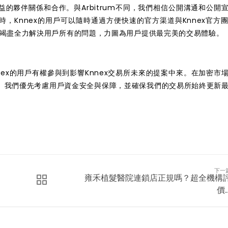
益的夥伴關係和合作。與Arbitrum不同，我們相信公開溝通和公開
，Knnex的用戶可以隨時通過方便快速的官方渠道與Knnex官方
，並竭盡全力解決用戶所有的問題，力圖為用戶提供最完美的交易體驗。
nnex的用戶有權參與到影響Knnex交易所未來的提案中來。在加密市
勢。我們優先考慮用戶資金安全與保障，並確保我們的交易所始終更新
下一
雍禾植髮醫院連鎖店正規嗎？超全機構
價..