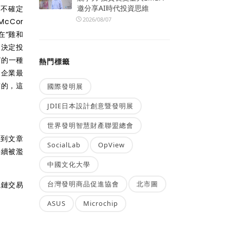
邀分享AI時代投資思維
的
不確定
2026/08/07
cCor
在“雞和
、決定投
”的
一種
熱門標籤
鏈
企業
最
信的，這
國際發明展
JDIE日本設計創意暨發明展
世界發明智慧財產聯盟總會
直到
文章
SocialLab
OpView
持續
被濫
中國文化大學
台灣發明商品促進協會
北市圖
塊鏈交易
ASUS
Microchip