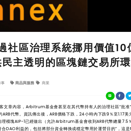
會跳過社區治理系統挪用價值10
提供民主透明的區塊鏈交易所
時事
商品與服務
商業
篇博客文章
內容
，Arbitrum基金會甚至在其代幣持有人的治理社區“批准
的
ARB代幣。資訊傳出後，ARB價格下跌，24小時內下跌9％至1.17美元
面治理模塊AIP-1已經做出（
允許
Arbitrum
基金會
收到ARB代幣
總量
7.5
符合DAO利益的，包括將部分資金轉換成穩定幣用於運營目的”，
這是