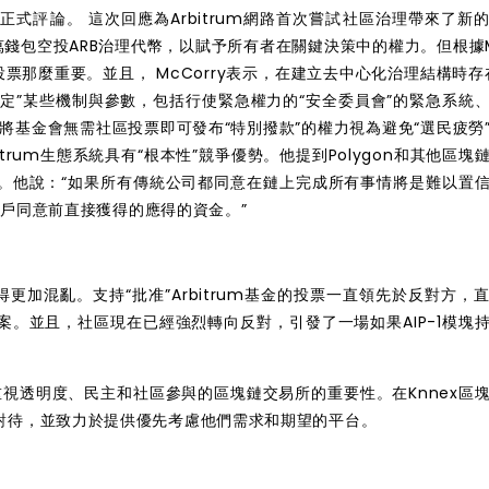
份正式評論。
這次
回應為Arbitrum
網路
首次嘗試社區治理帶來了新
萬錢包空投ARB治理代幣，以賦予所有者在關鍵決策中的權力。但根據M
投票那麼重要。
並且，
McCorry表示，在建立去中心化治理結構時存
定”某些
機制與
參數，包括行使緊急權力的“安全委員會”的
緊急系統
將
基金會無需社區投票即可發布“特別撥款”的權力視為避免“選民疲勞
itrum生態系統具有“根本性”競爭優勢。他提到Polygon和其他區塊
。他說：“如果所有傳統公司都同意在鏈上完成所有事情將是難以置
戶同意前直接獲得的應得的資金。”
變得更加混亂。支持“批准”Arbitrum基金的投票一直領先
於反對方，
案
。
並且
，社區現在已經強烈轉向反對，引發
了一場
如果AIP-1模塊
個重視透明度、民主和社區參與的區塊鏈交易所的重要性。在Knnex區
對待，並致力於提供優先考慮他們需求和期望的平台。