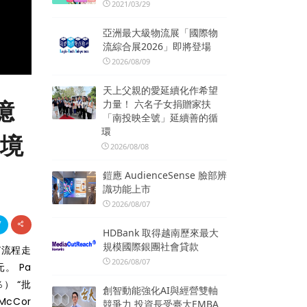
2021/03/29
亞洲最大級物流展「國際物
流綜合展2026」即將登場
2026/08/09
天上父親的愛延續化作希望
億
力量！ 六名子女捐贈家扶
「南投映全號」延續善的循
環
環境
2026/08/08
鎧應 AudienceSense 臉部辨
識功能上市
2026/08/07
HDBank 取得越南歷來最大
規模國際銀團社會貸款
”
流程走
2026/08/07
。 Pa
％） “批
創智動能強化AI與經營雙軸
McCor
競爭力 投資長受臺大EMBA