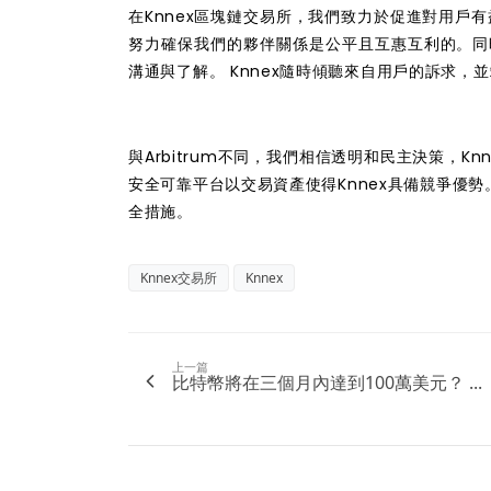
在Knnex區塊鏈交易所，我們致力於促進對用戶有
努力確保我們的夥伴關係是公平且互惠互利的。同時
溝通與了解。 Knnex隨時傾聽來自用戶的訴求
與Arbitrum不同，我們相信透明和民主決策，K
安全可靠平台以交易資產使得Knnex具備競爭優
全措施。
Knnex交易所
Knnex
上一篇
比特幣將在三個月內達到100萬美元？ ...