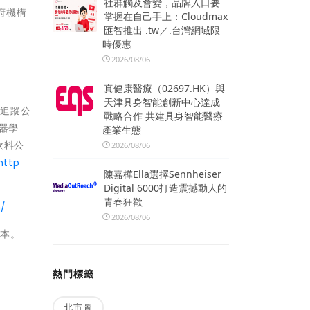
社群觸及會變，品牌入口要
政府機構
掌握在自己手上：Cloudmax
匯智推出 .tw／.台灣網域限
時優惠
2026/08/06
真健康醫療（02697.HK）與
天津具身智能創新中心達成
天追蹤公
戰略合作 共建具身智能醫療
器學
產業生態
飲料公
2026/08/06
http
陳嘉樺Ella選擇Sennheiser
Digital 6000打造震撼動人的
青春狂歡
n/
2026/08/06
版本。
熱門標籤
北市圖