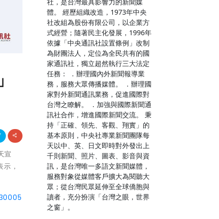
社，是台灣最具影響力的新聞媒
體。 經歷組織改造，1973年中央
社改組為股份有限公司，以企業方
式經營；隨著民主化發展，1996年
依據「中央通訊社設置條例」改制
為財團法人，定位為全民共有的國
家通訊社，獨立超然執行三大法定
」
任務： ．辦理國內外新聞報導業
務，服務大眾傳播媒體。 ．辦理國
家對外新聞通訊業務，促進國際對
台灣之瞭解。 ．加強與國際新聞通
訊社合作，增進國際新聞交流。 秉
持「正確、領先、客觀、翔實」的
基本原則，中央社專業新聞團隊每
天以中、英、日文即時對外發出上
今天宣
千則新聞、照片、圖表、影音與資
訊，是台灣唯一多語文新聞媒體，
W表示，
服務對象從媒體客戶擴大為閱聽大
眾；從台灣民眾延伸至全球僑胞與
讀者，充分扮演「台灣之眼，世界
330005
之窗」。