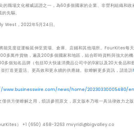
®)是全球頂尖的職場文化權威認證之一，為60多個國家的企業、非營利組織和
域的先驅。
y West，2022年5月24日。
，將能見度從運輸延伸至貨場、倉庫、店鋪和其他場所。FourKites每
00多萬件貨物，遍及200多個國家和地區，結合即時資料與強大的機
00多個知名品牌（包括10大快速消費品公司中的9家以及20大食品和
的業務，並打造更靈活、更高效和更永續的供應鏈。欲瞭解更多資訊，請造訪
://www.businesswire.com/news/home/20230330005480/e
文僅供方便瞭解之用，煩請參照原文，原文版本乃唯一具法律效力之
ourKites） +1 (650) 468-3263 mvyridi@bigvalley.co