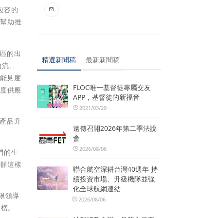
、包容的
在幫助推
地區的出
精選新聞稿
最新新聞稿
物流、
輸能見度
FLOC唯一基督徒專屬交友
見度供應
APP，基督徒的新福音
2021/03/29
項產品升
遠傳召開2026年第二季法說
會
2026/08/06
人們的生
一群這樣
聯合航空深耕台灣40週年 持
續投資市場、升級機隊並強
化全球航網連結
象限領導
2026/08/06
行榜。