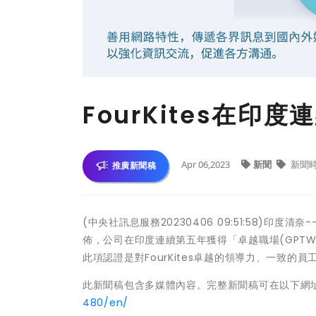
FourKites在
Apr 06,2023
新聞
新聞
推廣新聞稿
(中央社訊息服務20230406 09:51:58)印度
佈，公司在印度連續第五年獲得「卓越職場(GPTW)認證」(G
此項認證是對FourKites卓越的領導力、一致的
此新聞稿包含多媒體內容。完整新聞稿可在以下網
480/en/