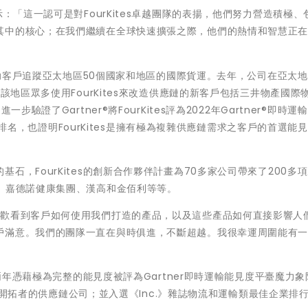
ckal表示：「這一認可是對FourKites卓越團隊的表揚，他們努力營造積極
其中的核心；在我們繼續在全球快速擴張之際，他們的熱情和智慧正
可協助客戶追蹤亞太地區50個國家和地區的國際貨運。去年，公司在亞太
該地區眾多使用FourKites來改造供應鏈的新客戶包括三井物產國際
驗證了Gartner®將FourKites評為2022年Gartner®即時運
導者的排名，也證明FourKites是擁有極為複雜供應鏈需求之客戶的首選能
石，FourKites的創新合作夥伴計畫為70多家公司帶來了200多
anfor、嘉德諾健康集團、漢高和金佰利等等。
l表示：「我喜歡看到客戶如何使用我們打造的產品，以及這些產品如何直接影響
戶滿意。我們的團隊一直在與時俱進，不斷超越。我很幸運周圍能有
續兩年憑藉極為完整的能見度被評為Gartner即時運輸能見度平臺魔力
工智慧開拓者的供應鏈公司；並入選《Inc.》雜誌物流和運輸類最佳企業排