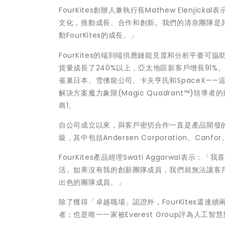
FourKites創辦人兼執行長Mathew Elenji
文化，推動成長、合作和創新。我們的清奈團隊是
動FourKites的成長。」
FourKites的端到端供應鏈能見度和分析平臺
貨量成長了240%以上，亞太地區新客戶增長91%。
雀巢日本、雪佛龍公司、卡夫亨氏和SpaceX——這進一步
解決方案魔力象限(Magic Quadrant™)領
商1。
自公司成立以來，與客戶密切合作一直是產品開發的基
級，其中包括Andersen Corporation、C
FourKites產品經理Swati Aggarwa
活。如果沒有我的創新團隊成員，我們就無法讓客
出色的團隊成員。」
除了獲得「卓越職場」認證外，FourKites還連
者；也是唯一一家被Everest Group評為人