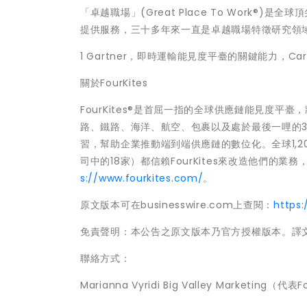
「卓越職場」(Great Place To Work
提供服務，三十多年來一直是卓越職場特徵研究領
1 Gartner，即時運輸能見度平臺的關鍵能力，Carl
關於FourKites
FourKites®是首屈一指的全球供應鏈能見度平臺
路、鐵路、海洋、航空、包裹以及處於最後一哩的3
習，幫助企業推動端到端供應鏈的數位化。全球1,2
司中的18家）都信賴FourKites來改造他們
s://www.fourkites.com/
。
原文版本可在businesswire.com上查閱：
https
免責聲明：本公告之原文版本乃官方授權版本。譯
聯絡方式：
Marianna Vyridi Big Valley Marketing（代表F