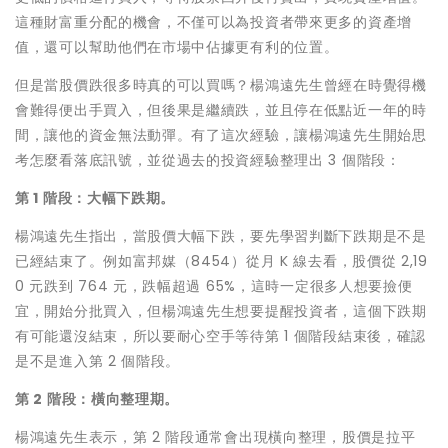
這種財富重分配的機會，不僅可以為投資者帶來更多的資產增
值，還可以幫助他們在市場中佔據更有利的位置。
但是當股價跌很多時真的可以買嗎？楊鴻遠先生曾經在時覺得機
會難得便出手買入，但後果是繼續跌，並且停在低點近一年的時
間，讓他的資金無法動彈。有了這次經驗，讓楊鴻遠先生開始思
考怎麼看落底訊號，並從過去的投資經驗整理出 3 個階段：
第 1 階段：大幅下跌期。
楊鴻遠先生指出，當股價大幅下跌，要先學習判斷下跌期是不是
已經結束了。例如富邦媒（8454）從月 K 線去看，股價從 2,19
0 元跌到 764 元，跌幅超過 65%，這時一定很多人想要撿便
宜，開始分批買入，但楊鴻遠先生想要提醒投資者，這個下跌期
有可能還沒結束，所以要耐心空手等待第 1 個階段結束後，確認
是不是進入第 2 個階段。
第 2 階段：橫向整理期。
楊鴻遠先生表示，第 2 階段通常會出現橫向整理，股價是拉平