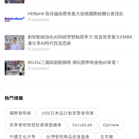
HDBank 取得越南歷來最大規模國際銀團社會貸款
2026/08/07
創智動能強化AI與經營雙軸競爭力 投資長受臺大EMBA
邀分享AI時代投資思維
2026/08/07
ASUSx三麗鷗耍酷聯萌 潮玩開學祭搶抱AI筆電！
2026/08/07
熱門標籤
國際發明展
JDIE日本設計創意暨發明展
世界發明智慧財產聯盟總會
SocialLab
OpView
中國文化大學
台灣發明商品促進協會
北市圖