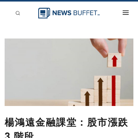
回到首頁
新聞稿分類
登入
刊登
楊鴻遠金融課堂：股市漲跌
3 階段