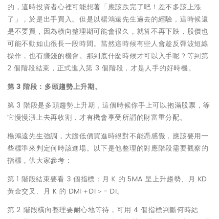
的，這時投資者心裡可能想著「應該跌完了吧！差不多該上漲
了」，於是出手買入。但是以楊鴻遠先生過去的經驗，這時候還
是不要買，因為橫向整理期可能會很久，就算不再下跌，股價也
可能不動如山很長一段時間。當然這時候有些人會趁反彈波短線
操作，也有賺錢的機會。那到底什麼時候才可以入手呢？等到第
2 個階段結束，正式進入第 3 個階段，才是人手的好時機。
第 3 階段：多頭趨勢上升期。
第 3 階段是多頭趨勢上升期，這個時候你手上可以抱滿股票，等
它慢慢漲上去再收割，才有機會享受所謂的財富重分配。
楊鴻遠先生強調，大膽低價買進時絕對不能憑感覺，應該要用一
些標準來判定何時該進場。以下是他整理的對應階段需要觀察的
指標，供大家參考：
第 1 階段結束要看 3 個指標：月 K 的 5MA 呈上升趨勢、月 KD
黃金交叉、月 K 的 DMI＋DI＞- DI。
第 2 階段橫向整理要耐心地等待，可用 4 個指標判斷何時結