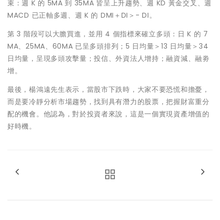
束：週 K 的 5MA 到 35MA 皆呈上升趨勢、週 KD 黃金交叉、週
MACD 已正軸多週、週 K 的 DMI＋DI＞- DI。
第 3 階段可以大膽買進，並用 4 個指標來確立多頭：日 K 的 7
MA、25MA、60MA 已呈多頭排列；5 日均量＞13 日均量＞34
日均量，呈現多頭攻擊量；投信、外資法人增持；融資減、融劵
增。
最後，楊鴻遠先生表示，當股市下跌時，大家不要恐慌和擔憂，
而是要冷靜分析市場趨勢，找到具有潛力的股票，把握財富重分
配的機會。他認為，對於投資者來說，這是一個實現資產增值的
好時機。