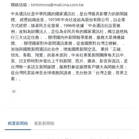
聯絡信箱：
timtimcna@mail.cna.com.tw
中央通訊社是中華民國的國家通訊社，是台灣最具影響力的新聞媒
體。 經歷組織改造，1973年中央社改組為股份有限公司，以企業
方式經營；隨著民主化發展，1996年依據「中央通訊社設置條
例」改制為財團法人，定位為全民共有的國家通訊社，獨立超然執
行三大法定任務： ．辦理國內外新聞報導業務，服務大眾傳播媒
體。 ．辦理國家對外新聞通訊業務，促進國際對台灣之瞭解。 ．
加強與國際新聞通訊社合作，增進國際新聞交流。 秉持「正確、
領先、客觀、翔實」的基本原則，中央社專業新聞團隊每天以中、
英、日文即時對外發出上千則新聞、照片、圖表、影音與資訊，是
台灣唯一多語文新聞媒體，服務對象從媒體客戶擴大為閱聽大眾；
從台灣民眾延伸至全球僑胞與讀者，充分扮演「台灣之眼，世界之
窗」。
精選新聞稿
最新新聞稿