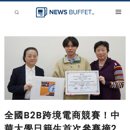
回到首頁
新聞稿分類
登入
刊登
全國B2B跨境電商競賽！中
華大學日籍生首次參賽摘2