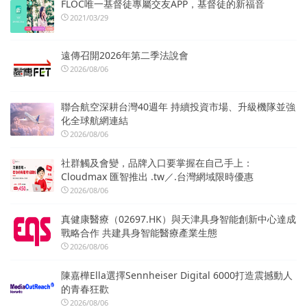
FLOC唯一基督徒專屬交友APP，基督徒的新福音
2021/03/29
遠傳召開2026年第二季法說會
2026/08/06
聯合航空深耕台灣40週年 持續投資市場、升級機隊並強
化全球航網連結
2026/08/06
社群觸及會變，品牌入口要掌握在自己手上：
Cloudmax 匯智推出 .tw／.台灣網域限時優惠
2026/08/06
真健康醫療（02697.HK）與天津具身智能創新中心達成
戰略合作 共建具身智能醫療產業生態
2026/08/06
陳嘉樺Ella選擇Sennheiser Digital 6000打造震撼動人
的青春狂歡
2026/08/06