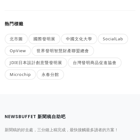
熱門標籤
北市圖
國際發明展
中國文化大學
SocialLab
OpView
世界發明智慧財產聯盟總會
JDIE日本設計創意暨發明展
台灣發明商品促進協會
Microchip
永春分館
NEWSBUFFET 新聞稿自助吧
新聞稿的好去處，三分鐘上稿完成，最快接觸最多讀者的方案！