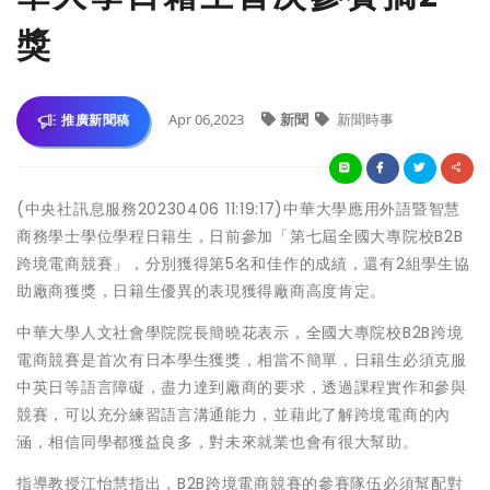
獎
Apr 06,2023
新聞
新聞時事
推廣新聞稿
(中央社訊息服務20230406 11:19:17)中華大學應用外語暨智慧
商務學士學位學程日籍生，日前參加「第七屆全國大專院校B2B
跨境電商競賽」，分別獲得第5名和佳作的成績，還有2組學生協
助廠商獲獎，日籍生優異的表現獲得廠商高度肯定。
中華大學人文社會學院院長簡曉花表示，全國大專院校B2B跨境
電商競賽是首次有日本學生獲獎，相當不簡單，日籍生必須克服
中英日等語言障礙，盡力達到廠商的要求，透過課程實作和參與
競賽，可以充分練習語言溝通能力，並藉此了解跨境電商的內
涵，相信同學都獲益良多，對未來就業也會有很大幫助。
指導教授江怡慧指出，B2B跨境電商競賽的參賽隊伍必須幫配對