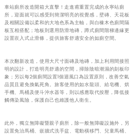
車站廁所改造開箱大直擊！走進甫重置完成的永寧站廁
所，迎面就可以感受到簡潔明亮的視覺感，壁磚、天花板
及相關設備以柔和的大地色系為主軸，與白橡木色廁間隔
板互相搭配；地板則選用防滑地磚，蹲式廁間階梯邊緣更
設置崁入式止滑條，提供旅客舒適安全的如廁空間。
本次翻新改造，使用大尺寸面磚及地磚，加上利用間接照
明的設計，打造明亮舒適的空間，掃除陰暗潮濕的刻板印
象；另以每2個廁間設置1個迴風口為設置原則，改善空氣
品質且避免換氣死角。旅客使用的如水龍頭、給皂機、烘
手機、馬桶及便斗沖水器等，則以感應取代按壓，降低接
觸傳染風險，保護自己也維護他人衛生。
此外，獨立無障礙暨親子廁所，除一般無障礙設施外，另
設置免治馬桶、嵌牆式洗手盆、電動橫移門、兒童馬桶、