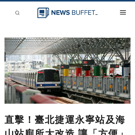
回到首頁
新聞稿分類
登入
刊登
直擊！臺北捷運永寧站及海
山站廁所大改造 讓「方便」