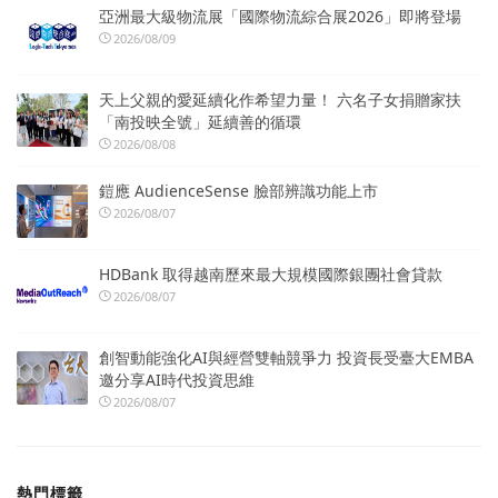
亞洲最大級物流展「國際物流綜合展2026」即將登場
2026/08/09
天上父親的愛延續化作希望力量！ 六名子女捐贈家扶
「南投映全號」延續善的循環
2026/08/08
鎧應 AudienceSense 臉部辨識功能上市
2026/08/07
HDBank 取得越南歷來最大規模國際銀團社會貸款
2026/08/07
創智動能強化AI與經營雙軸競爭力 投資長受臺大EMBA
邀分享AI時代投資思維
2026/08/07
熱門標籤