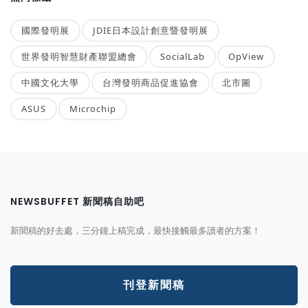
國際發明展
JDIE日本設計創意暨發明展
世界發明智慧財產聯盟總會
SocialLab
OpView
中國文化大學
台灣發明商品促進協會
北市圖
ASUS
Microchip
NEWSBUFFET 新聞稿自助吧
新聞稿的好去處，三分鐘上稿完成，最快接觸最多讀者的方案！
刊登新聞稿