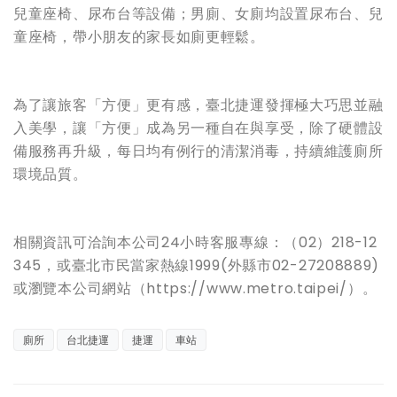
兒童座椅、尿布台等設備；男廁、女廁均設置尿布台、兒
童座椅，帶小朋友的家長如廁更輕鬆。
為了讓旅客「方便」更有感，臺北捷運發揮極大巧思並融
入美學，讓「方便」成為另一種自在與享受，除了硬體設
備服務再升級，每日均有例行的清潔消毒，持續維護廁所
環境品質。
相關資訊可洽詢本公司24小時客服專線：（02）218-12
345，或臺北市民當家熱線1999(外縣市02-27208889)
或瀏覽本公司網站（https://www.metro.taipei/）。
廁所
台北捷運
捷運
車站