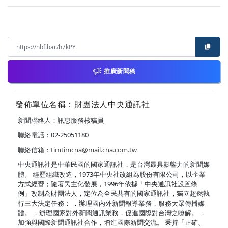
推廣新聞稿
發佈單位名稱：財團法人中央通訊社
新聞聯絡人：訊息服務核稿員
聯絡電話：02-25051180
聯絡信箱：
timtimcna@mail.cna.com.tw
中央通訊社是中華民國的國家通訊社，是台灣最具影響力的新聞媒
體。 經歷組織改造，1973年中央社改組為股份有限公司，以企業
方式經營；隨著民主化發展，1996年依據「中央通訊社設置條
例」改制為財團法人，定位為全民共有的國家通訊社，獨立超然執
行三大法定任務： ．辦理國內外新聞報導業務，服務大眾傳播媒
體。 ．辦理國家對外新聞通訊業務，促進國際對台灣之瞭解。 ．
加強與國際新聞通訊社合作，增進國際新聞交流。 秉持「正確、