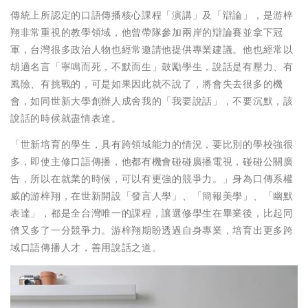
傳統上所認定的口語傳播核心課程「演講」及「辯論」，是游梓
翔非常重視的教學領域，他曾帶隊參加兩岸的辯論賽並拿下冠
軍，台灣很多政治人物也經常邀請他提供專業建議。他也經常以
胡適名言「寧鳴而死，不默而生」鼓勵學生，說話是有壓力、有
風險、有挑戰的，可是如果因此就不說了，將會失去很多的機
會，如同世新大學創辦人成舍我的「我要說話」，不要沉默，該
說話的時候就盡情表達。
「世新培育的學生，具有跨領域能力的情況，要比別的學校強很
多，即使主修口語傳播，他都有機會碰碰廣播電視，碰碰公關廣
告，所以在就業的時候，可以有更強的競爭力。」身為口傳系權
威的游梓翔，在世新開設「發言人學」、「簡報美學」、「幽默
表達」，都是全台灣唯一的課程，讓選修學生在畢業後，比起同
儕又多了一分競爭力。游梓翔期盼透過自身專業，培育出更多跨
域口語傳播人才，善用說話之道。