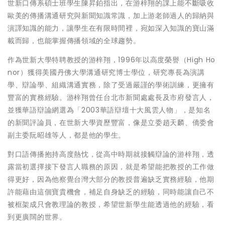
世新口傳系碩士班學生陳昇鉑指出，在游梓翔的課上能不斷吸收
歐美的傳播溝通研究與新聞知識常識，加上游老師過人的歸納與
演譯知識的能力，讓學生在有限時間裡，宛如深入知識的寶山滿
載而歸，也能掌握傳播領域的全球趨勢。
作為世新大學特聘教授的游梓翔，1996年以高度榮譽（High Ho
nor）獲得美國丹佛大學溝通研究博士學位，研究專長為演講
學、辯論學、組織溝通實務，除了受過嚴謹的學術訓練，更擁有
豐富的實務經驗。游梓翔曾任台北市新聞處處長及市府發言人，
並獲華語辯論網選為「2003華語辯壇十大風雲人物」，是知名
的新聞評論員，在世新大學資歷豐富，像是立委趙天麟、僑委會
副主委阮昭雄等人，都是他的學生。
對口語傳播抱持高度熱忱，從高中時期就接觸辯論的游梓翔，透
露當初選擇接下發言人職務的原因，就是希望能把教授的工作做
得更好，因為他察覺台灣大部分的教授普遍缺乏實務經驗，他期
許能藉由這個寶貴機會，補足自身缺乏的經驗，同時能讓自己不
被框架成只會教理論的教授，希望世新學生能透過他的經驗，看
到更廣闊的世界。