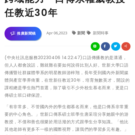
任教近30年
Apr 06,2023
新聞
新聞時事
推廣新聞稿
(中央社訊息服務20230406 14:22:47)口語傳播教的是溝通，
但人人都會說話，難就難在要如何說得比別人好。世新大學口語
傳播暨社群媒體學系的明星教師游梓翔，長年受到國內外新聞媒
體與產官學界倚重，在世新任教近30年，培育無數英才，開設的
課程總是學生熱門首選，除了吸引不少外校生慕名而來，更是口
傳碩士班口碑保證。
「有非常多、不管國內外的學生都慕名而來，他是口傳系非常重
要的中心角色。」世新口傳系碩士班學生唐采瑄分享她眼中的游
教授，不僅和善也很樂於用活潑的方式跟學生分享知識。「他比
其他老師有更多不一樣的國際視野，讓我們的學習多元有趣。」