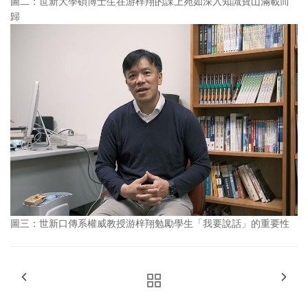
圖二：世新大學碩博士生在游梓翔的課上宛如深入知識寶山滿載而
歸
圖三：世新口傳系權威教授游梓翔勉勵學生「我要說話」的重要性