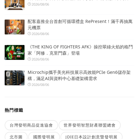
2026/08/06
配客嘉推全台首創可循環禮盒 RePresent！滿千再抽萬
元機票
2026/08/06
《THE KING OF FIGHTERS AFK》操控翠綠火焰的格鬥
家「阿修．克里門森」登場
2026/08/06
Microchip攜手美光科技展示高效能PCIe Gen6儲存架
構，滿足AI與資料中心基礎架構需求
2026/08/06
熱門標籤
台灣發明商品促進協會
世界發明智慧財產聯盟總會
北市圖
國際發明展
JDIE日本設計創意暨發明展