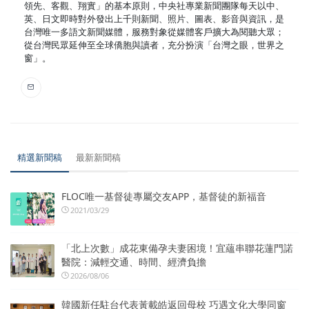
領先、客觀、翔實」的基本原則，中央社專業新聞團隊每天以中、
英、日文即時對外發出上千則新聞、照片、圖表、影音與資訊，是
台灣唯一多語文新聞媒體，服務對象從媒體客戶擴大為閱聽大眾；
從台灣民眾延伸至全球僑胞與讀者，充分扮演「台灣之眼，世界之
窗」。
精選新聞稿
最新新聞稿
FLOC唯一基督徒專屬交友APP，基督徒的新福音
2021/03/29
「北上次數」成花東備孕夫妻困境！宜蘊串聯花蓮門諾
醫院：減輕交通、時間、經濟負擔
2026/08/06
韓國新任駐台代表黃載皓返回母校 巧遇文化大學同窗