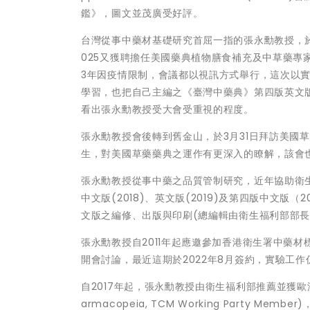
鑑》，圖文並茂廣受好評。
台灣從事中藥材基礎研究首屈一指的張永勳教授，於2
025又獲聘擔任美國藥典植物膳食補充及中草藥
3年因疫情限制，會議都以視訊方式舉行，這次以
學習，也把自己主編之《臺灣中藥典》第四版英文
看出張永勳教授受大會受重視的程度。
張永勳教授會後轉到舊金山，於3月31日拜訪美國草藥藥典總裁Am
生，對美國草藥藥典之運作有更深入的瞭解，該會
張永勳教授從事中藥之品質管制研究，近年協助衛生主
中文版(2018)、英文版(2019)及第四版中文版
文版之編修、出版與印刷(總編輯由衛生福利部部長
張永勳教授自2011年起應邀參加香港衛生署中藥
開會討論，最近這期於2022年8月簽約，實驗工作
自2017年起，張永勳教授由衛生福利部推薦並獲歐洲藥
armacopeia, TCM Working Party Mem