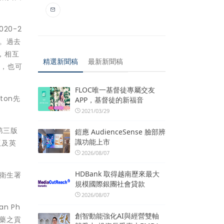
20-2
。過去
，相互
精選新聞稿
最新新聞稿
票，也可
FLOC唯一基督徒專屬交友
ton先
APP，基督徒的新福音
2021/03/29
第三版
鎧應 AudienceSense 臉部辨
識功能上市
版及英
2026/08/07
HDBank 取得越南歷來最大
港衛生署
規模國際銀團社會貸款
2026/08/07
n Ph
創智動能強化AI與經營雙軸
對中藥之貢