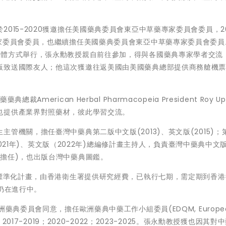
015-2020獲邀擔任美國藥典委員會東亞中草藥專家委員會委員，20
專家委員會委員，也繼續擔任美國藥典委員會東亞中草藥專家委員會委員
實體方式舉行，張永勳教授親自前往參加，得與各國藥典專家學者交流
版致送國際友人；他這次獲邀往返美國由美國藥典總部提供商務艙機
erican Herbal Pharmacopeia President Roy Up
也提供產業界對照藥材，彼此學習交流。
管機關，擔任臺灣中藥典第二版中文版(2013)、英文版(2015)；
（2021年)、英文版（2022年)總編修計畫主持人，負責臺灣中藥典中文
擔任)，也出版台灣中藥典圖鑑。
材標準化計畫，由香港衛生署提供研究經費，已執行七期，需定期到香
仍在進行中。
典委員會同意，擔任歐洲藥典中藥工作小組委員(EDQM, Europea
ber)，2017-2019；2020-2022；2023-2025。張永勳教授獲也因其