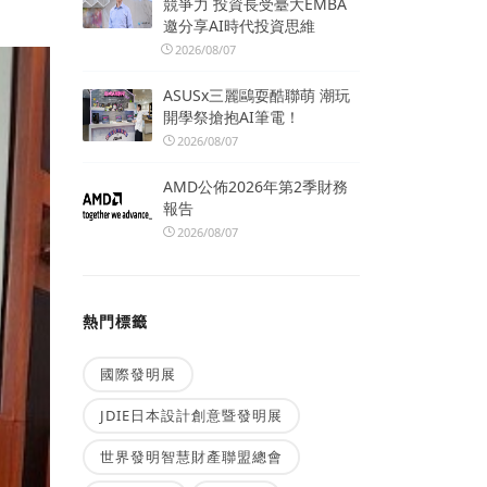
競爭力 投資長受臺大EMBA
邀分享AI時代投資思維
2026/08/07
ASUSx三麗鷗耍酷聯萌 潮玩
開學祭搶抱AI筆電！
2026/08/07
AMD公佈2026年第2季財務
報告
2026/08/07
熱門標籤
國際發明展
JDIE日本設計創意暨發明展
世界發明智慧財產聯盟總會