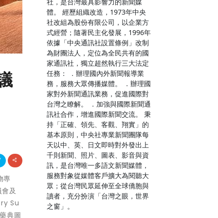
社，是台灣最具影響力的新聞媒
體。 經歷組織改造，1973年中央
社改組為股份有限公司，以企業方
式經營；隨著民主化發展，1996年
依據「中央通訊社設置條例」改制
為財團法人，定位為全民共有的國
家通訊社，獨立超然執行三大法定
任務： ．辦理國內外新聞報導業
議
務，服務大眾傳播媒體。 ．辦理國
家對外新聞通訊業務，促進國際對
台灣之瞭解。 ．加強與國際新聞通
訊社合作，增進國際新聞交流。 秉
持「正確、領先、客觀、翔實」的
基本原則，中央社專業新聞團隊每
天以中、英、日文即時對外發出上
千則新聞、照片、圖表、影音與資
訊，是台灣唯一多語文新聞媒體，
服務對象從媒體客戶擴大為閱聽大
物專
眾；從台灣民眾延伸至全球僑胞與
員會及
讀者，充分扮演「台灣之眼，世界
y Su
之窗」。
中藥典圖