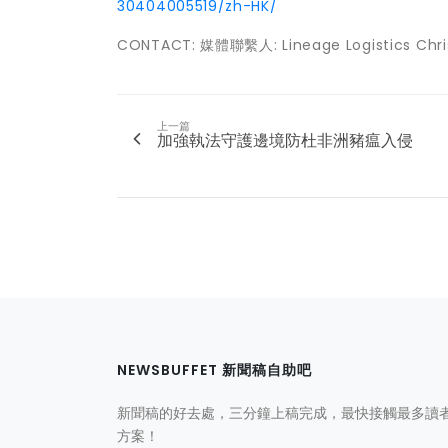
30404005519/zh-HK/
CONTACT: 媒體聯繫人: Lineage Logistics Chris
上一篇
加強執法守護邊境防杜非洲豬瘟入侵
NEWSBUFFET 新聞稿自助吧
新聞稿的好去處，三分鐘上稿完成，最快接觸最多讀
方案！