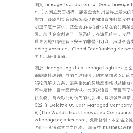
關於 Lineage Foundation for Good Lineag
e」)的獨立慈善機構。該基金會利用世界上最大的溫
響力、經驗和專業知識來減少食物浪費和打擊食物不
加速了這一需求。基金會的核心使命是在食品商業
繫。該基金會創建了一個系統，在該系統中，食品
世界各地打擊糧食不安全的非營利組織。該基金會支
eding America、Global FoodBank
界各地提供食物。
關於 Lineage Logistics Lineage Log
個戰略性設施組成的全球網絡，總容量超過 20 億立方
端物流解決方案、無與倫比的房地產網絡以及開發
可持續性、最大限度地減少供應鏈浪費，而最重要的是，
供食物。為表彰公司領先的創新和可持續發展舉措，Lineag
022 年 Deloitte US Best Managed 
司(The World’s Most Innovative C
w.lineagelogistics.com) 免責聲
乃唯一具法律效力之版本。 請前往 businesswire