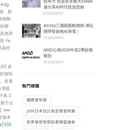
競爭力 投資長受臺大EMBA
neag
邀分享AI時代投資思維
渠道、影
2026/08/07
際挑戰
ASUSx三麗鷗耍酷聯萌 潮玩
性的聯
開學祭搶抱AI筆電！
和其他與
2026/08/07
 Fe
幫助為世
AMD公佈2026年第2季財務
報告
2026/08/07
400 多
 在端到
率、促進
熱門標籤
各地提
評為 2
國際發明展
具創新力公
( ww
JDIE日本設計創意暨發明展
原文版本
世界發明智慧財產聯盟總會
e/202