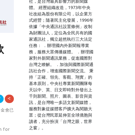
社，是台灣最具影響力的新聞媒
體。 經歷組織改造，1973年中央
社改組為股份有限公司，以企業方
式經營；隨著民主化發展，1996年
依據「中央通訊社設置條例」改制
為財團法人，定位為全民共有的國
家通訊社，獨立超然執行三大法定
款
任務： ．辦理國內外新聞報導業
務，服務大眾傳播媒體。 ．辦理國
家對外新聞通訊業務，促進國際對
台灣之瞭解。 ．加強與國際新聞通
訊社合作，增進國際新聞交流。 秉
持「正確、領先、客觀、翔實」的
基本原則，中央社專業新聞團隊每
天以中、英、日文即時對外發出上
千則新聞、照片、圖表、影音與資
訊，是台灣唯一多語文新聞媒體，
服務對象從媒體客戶擴大為閱聽大
基金會已
眾；從台灣民眾延伸至全球僑胞與
讀者，充分扮演「台灣之眼，世界
之窗」。
 for