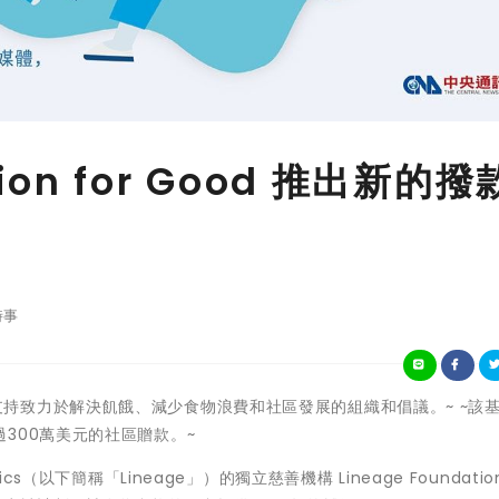
tion for Good 推出新的撥
時事
~該計劃將支持致力於解決飢餓、減少食物浪費和社區發展的組織和倡議。~ ~該
300萬美元的社區贈款。~
istics（以下簡稱「Lineage」）的獨立慈善機構 Lineage Foundation