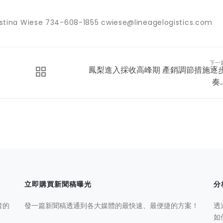
tina Wiese 734-608-1855 cwiese@lineagelogistics.com
下一
鳳梨進入採收高峰期 產銷調節措施逐
奏..
立即購買新聞稿曝光
分
者的
發一篇新聞稿透通到各大媒體的最快速、最便捷的方案！
透
如