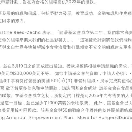
款申請計劃，旨在為合格的組織提供2023年的撥款。
區發展的組織和倡議，包括勞動力發展、教育成功、金融知識和住房
定因素的努力。
主席 Christine Rees-Zecha 表示：「隨著基金會成立第二年，我們非常
使命的組織來擴大我們的社區影響力。」「這項撥款計劃將使我們能
而與來自世界各地希望減少食物浪費和打擊糧食不安全的組織建立更
查，並在6月19日之前完成授出通知。撥款規模將根據申請組織的需求
美元到200,000美元不等。 如欲申請基金會的資助，申請人必須： •
中享有良好聲譽的美國 501(c)(3) 非營利組織 • 展示完成其使命
習 欲了解更多信息和申請贈款，請訪問基金會網站. 該基金會在食品
聯繫。在基金會成立之初，所制定的目標是到2025年向有需要的人
過這一目標，並已減少了1000萬磅的食物浪費。 此外，該基金會已
萬美元用於社區撥款。該基金會與50個戰略合作夥伴的伙伴關係網絡
ng America、Empowerment Plan、Move for Hunger和Darde