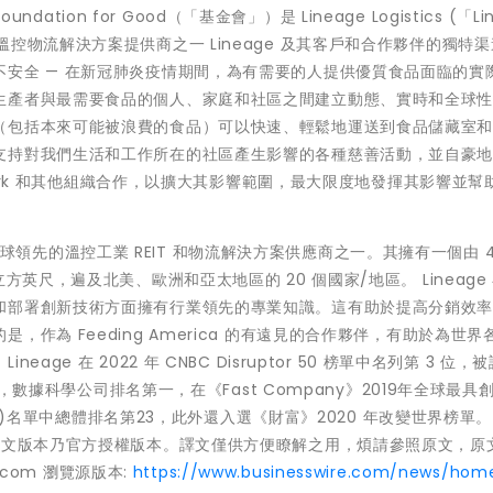
e Foundation for Good（「基金會」）是 Lineage Logistics (「Li
控物流解決方案提供商之一 Lineage 及其客戶和合作夥伴的獨特
安全 — 在新冠肺炎疫情期間，為有需要的人提供優質食品面臨的實
生產者與最需要食品的個人、家庭和社區之間建立動態、實時和全球
（包括本來可能被浪費的食品）可以快速、輕鬆地運送到食品儲藏室
持對我們生活和工作所在的社區產生影響的各種慈善活動，並自豪地與
ing Network 和其他組織合作，以擴大其影響範圍，最大限度地發揮其影響並
istics 是全球領先的溫控工業 REIT 和物流解決方案供應商之一。其擁有一個由 
英尺，遍及北美、歐洲和亞太地區的 20 個國家/地區。 Lineage
和部署創新技術方面擁有行業領先的專業知識。這有助於提高分銷效
作為 Feeding America 的有遠見的合作夥伴，有助於為世界
e 在 2022 年 CNBC Disruptor 50 榜單中名列第 3 位，被
Company，數據科學公司排名第一，在《Fast Company》2019年全球最
ompanies)名單中總體排名第23，此外還入選《財富》2020 年改變世界榜單。
明：本公告之原文版本乃官方授權版本。譯文僅供方便瞭解之用，煩請參照原文，
.com 瀏覽源版本:
https://www.businesswire.com/news/hom