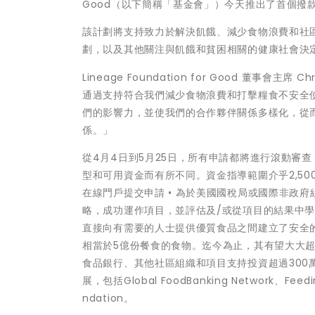
Good（以下簡稱「基金會」）今天推出了首個撥
該計劃將支持致力於解決飢餓、減少食物浪費和社
劃，以及其他關注與飢餓和貧困相關的健康社會決
Lineage Foundation for Good 董事會
通過支持符合我們減少食物浪費和打擊糧食不安全
們的影響力，並使我們的合作夥伴關係多樣化，從
係。」
從4月4日到5月25日，所有申請都將進行滾動審
型和可用資金而有所不同。資金指導範圍介乎2,500
在線門戶提交申請 • 為於美國國稅局或國際非政府組織
略，成功運作項目，並評估及/或從項目的結果中學
直接向有需要的人士提供優質食品之間建立了安全的
相當於5億份餐食的食物。迄今為止，其有望大大超
食品銀行、其他社區組織和項目支持投資超過300
展，包括Global FoodBanking Network、Feedi
ndation。