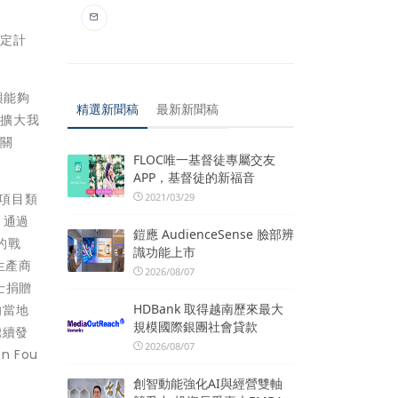
穩定計
高興能夠
精選新聞稿
最新新聞稿
夠擴大我
多關
FLOC唯一基督徒專屬交友
APP，基督徒的新福音
、項目類
2021/03/29
 通過
鎧應 AudienceSense 臉部辨
的戰
識功能上市
生產商
2026/08/07
士捐贈
HDBank 取得越南歷來最大
向當地
規模國際銀團社會貸款
繼續發
2026/08/07
n Fou
創智動能強化AI與經營雙軸