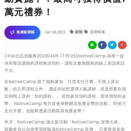
萬元禮券！
Apr 06,2023
新聞
新聞時事
推廣新聞稿
(中央社訊息服務20230406 17:15:05)NativeCamp.為唯一提
供和母語講師的課程無須預約・課程次數無限制的線上英語會話
平台。
在NativeCamp.除了能夠參加「只需支付月費，不限上課次
數」的立即課程之外， 還提供給想選擇人氣講師，或是想要在指
定時間上課的「預約課程」， 若想參加預約課程，需使用預約金
幣。 NativeCamp.每月皆會舉辦贈送免費金幣的活動， 即使只
支付月費，也能夠透過活動取得免費金幣！
本月，NativeCamp.推出新活動「NativeCamp.宣傳大使」，
鼓勵會員以自身學習經驗為NativeCamp.宣傳， 只要透過各個