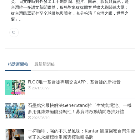
英、日文即時對外發出上千則新聞、照片、圖表、影音與資訊，是
台灣唯一多語文新聞媒體，服務對象從媒體客戶擴大為閱聽大眾；
從台灣民眾延伸至全球僑胞與讀者，充分扮演「台灣之眼，世界之
窗」。
精選新聞稿
最新新聞稿
FLOC唯一基督徒專屬交友APP，基督徒的新福音
2021/03/29
石墨點穴最快解法GenerStand推「生物能電池」一機
多用健康兼顧能源韌性！募資將啟動填問卷抽好禮
2026/08/10
一杯咖啡，喝的不只是風味：Kantar 凱度揭密台灣消費
者正以永續標準重新選擇咖啡品牌