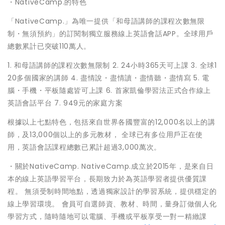
・NativeCamp.的特色
「NativeCamp.」為唯一提供「和母語講師的課程次數無限
制・無須預約」的訂閱制獨立服務線上英語會話APP。全球用戶
總數累計已突破110萬人。
1. 和母語講師的課程次數無限制 2. 24小時365天可上課 3. 全球1
20多個國家的講師 4. 盡情說・盡情讀・盡情聽・盡情寫 5. 電
腦・手機・平板隨處皆可上課 6. 首家凱倫學習法正式合作線上
英語會話平台 7. 949元的家庭方案
根據以上七點特色，包括來自世界各國豐富的12,000名以上的講
師，及13,000個以上的多元教材， 全球已有多位用戶正在使
用，英語會話課程總數已累計超過3,000萬次。
・關於NativeCamp. NativeCamp.成立於2015年，是來自日
本的線上英語學習平台，長期致力於為英語學習者提供優質課
程。 無須受制時間地點，透過獨家設計的學習系統，提供穩定的
線上學習環境。 會員可自選師資、教材、時間，量身訂做個人化
學習方式，隨時隨地可以電腦、手機或平板享受一對一精緻課