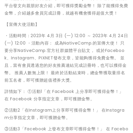
平台發文向親朋好友介紹，即可獲得獎勵金幣！ 除了能獲得免費
金幣，介紹越多會員完成註冊，就越有機會獲得超值大獎！
【宣傳大使活動】
・活動時間：2023年 4月 3日 (一) 12:00 ～ 2023年 4月 24日
(一) 12:00 ・活動內容： 成為NativeCamp.的宣傳大使！ 只
要分享NativeCamp.官方社群媒體平台貼文， 或於Faceboo
k、Instagram、PIXNET發布文章，皆能夠獲得免費金幣。 並
且，當有會員透過您的好友推薦連結完成註冊時，也可以獲得金
幣。 推薦人數無上限！ 最終於活動結束時，總金幣獲取量排名
前五名者，即可獲贈超值禮券大獎。
詳情如下： ①活動1「在 Facebook 上分享即可獲得金幣！」
在 Facebook 分享指定文章，即可獲贈金幣。
②活動2「在Instagram上分享即可獲得金幣！」 在Instagra
m分享指定文章，即可獲贈金幣。
③活動3「Facebook 上發布文章即可獲得金幣！」 在 Facebo