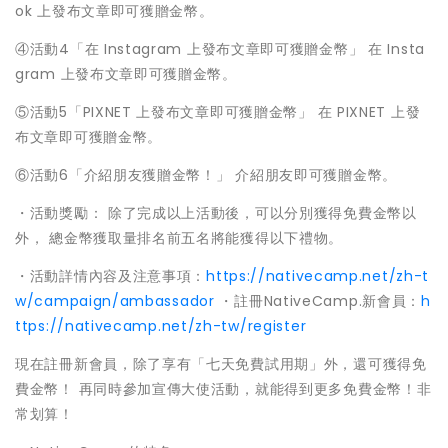
ok 上發布文章即可獲贈金幣。
④活動4「在 Instagram 上發布文章即可獲贈金幣」 在 Insta
gram 上發布文章即可獲贈金幣。
⑤活動5「PIXNET 上發布文章即可獲贈金幣」 在 PIXNET 上發
布文章即可獲贈金幣。
⑥活動6「介紹朋友獲贈金幣！」 介紹朋友即可獲贈金幣。
・活動獎勵： 除了完成以上活動後，可以分別獲得免費金幣以
外， 總金幣獲取量排名前五名將能獲得以下禮物。
・活動詳情內容及注意事項：
https://nativecamp.net/zh-t
w/campaign/ambassador
・註冊NativeCamp.新會員：
h
ttps://nativecamp.net/zh-tw/register
現在註冊新會員，除了享有「七天免費試用期」外，還可獲得免
費金幣！ 再同時參加宣傳大使活動，就能得到更多免費金幣！非
常划算！