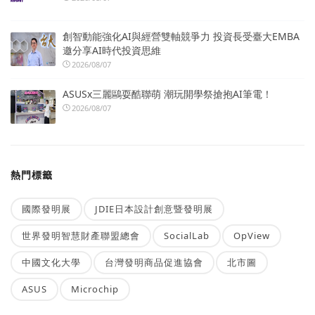
創智動能強化AI與經營雙軸競爭力 投資長受臺大EMBA
邀分享AI時代投資思維
2026/08/07
ASUSx三麗鷗耍酷聯萌 潮玩開學祭搶抱AI筆電！
2026/08/07
熱門標籤
國際發明展
JDIE日本設計創意暨發明展
世界發明智慧財產聯盟總會
SocialLab
OpView
中國文化大學
台灣發明商品促進協會
北市圖
ASUS
Microchip