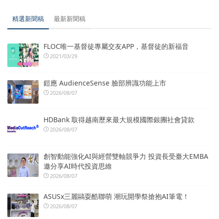
精選新聞稿
最新新聞稿
FLOC唯一基督徒專屬交友APP，基督徒的新福音
2021/03/29
鎧應 AudienceSense 臉部辨識功能上市
2026/08/07
HDBank 取得越南歷來最大規模國際銀團社會貸款
2026/08/07
創智動能強化AI與經營雙軸競爭力 投資長受臺大EMBA
邀分享AI時代投資思維
2026/08/07
ASUSx三麗鷗耍酷聯萌 潮玩開學祭搶抱AI筆電！
2026/08/07