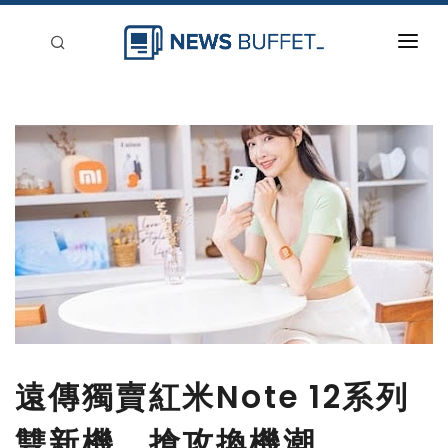
回到首頁
新聞稿分類
登入
刊登
遠傳獨賣紅米Note 12系列
雙新機 搶攻換機潮