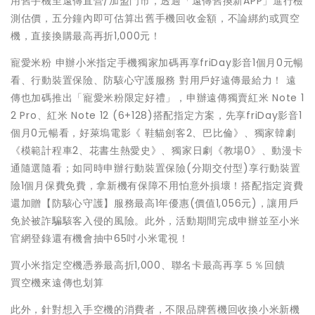
用舊手機至遠傳直營/加盟門市，透過「遠傳舊換新APP」進行檢
測估價，五分鐘內即可估算出舊手機回收金額，不論綁約或買空
機，直接換購最高再折1,000元！
寵愛米粉 申辦小米指定手機獨家加碼再享friDay影音1個月0元暢
看、行動裝置保險、防駭心守護服務 對用戶好遠傳最給力！ 遠
傳也加碼推出「寵愛米粉限定好禮」，申辦遠傳獨賣紅米 Note 1
2 Pro、紅米 Note 12 (6+128)搭配指定方案，先享friDay影音1
個月0元暢看，好萊塢電影《 鞋貓劍客2、巴比倫》、獨家韓劇
《模範計程車2、花書生熱愛史》、獨家日劇《教場0》、動漫卡
通隨選隨看；如同時申辦行動裝置保險(分期交付型)享行動裝置
險1個月保費免費，拿新機有保障不用怕意外損壞！搭配指定資費
還加贈【防駭心守護】服務最高1年優惠(價值1,056元)，讓用戶
免於被詐騙駭客入侵的風險。此外，活動期間完成申辦並至小米
官網登錄還有機會抽中65吋小米電視！
買小米指定空機憑券最高折1,000、聯名卡最高再享５％回饋
買空機來遠傳也划算
此外，針對想入手空機的消費者，不限品牌舊機回收換小米新機