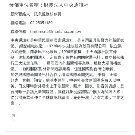
發佈單位名稱：財團法人中央通訊社
新聞聯絡人：訊息服務核稿員
聯絡電話：02-25051180
聯絡信箱：
timtimcna@mail.cna.com.tw
中央通訊社是中華民國的國家通訊社，是台灣最具影響力的新聞媒
體。 經歷組織改造，1973年中央社改組為股份有限公司，以企業
方式經營；隨著民主化發展，1996年依據「中央通訊社設置條
例」改制為財團法人，定位為全民共有的國家通訊社，獨立超然執
行三大法定任務： ．辦理國內外新聞報導業務，服務大眾傳播媒
體。 ．辦理國家對外新聞通訊業務，促進國際對台灣之瞭解。 ．
加強與國際新聞通訊社合作，增進國際新聞交流。 秉持「正確、
領先、客觀、翔實」的基本原則，中央社專業新聞團隊每天以中、
英、日文即時對外發出上千則新聞、照片、圖表、影音與資訊，是
台灣唯一多語文新聞媒體，服務對象從媒體客戶擴大為閱聽大眾；
從台灣民眾延伸至全球僑胞與讀者，充分扮演「台灣之眼，世界之
窗」。