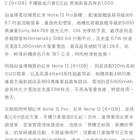
2 (6+128) 手機最低只要0元起 舊換新最高再折1,000
由遠傳電信獨賣紅米 Note 12 Pro新機， 配備旗艦規格等級的6.
67 吋超流暢螢幕，畫面色彩豐富。相機也搭載旗艦等級的5000
萬像素Sony IMX766 感光元件、OIS 光學防手震。處理器則是
搭載聯發科Dimensity 1080 5G 行動平台，且支援 67W 快速
充電及5,000mAh大電量電池，最高超長續航可達1.26天。此
外，輕薄的機身也只有 187 公克，時尚輕薄無負擔！
同樣由遠傳獨賣的紅米 Note 12 (6+128)， 則是搭配120Hz高刷
OLED螢幕，以及高通4Gen1高性能處理器，相機搭載4800萬
像素主攝影鏡頭及800萬像素超廣角鏡頭。電池則是5000mAh
超長持久大電池並支援33W快充，不再為電量焦慮，輕鬆使用一
整天。
活動期間申辦紅米 Note 12 Pro、紅米 Note 12 (6+128)，並搭
配心5G指定方案，手機只要最低0元起！另外，遠傳重視企業永
續發展，並落實環境保護使命，也推出「舊機交給我，新機你帶
走」的加碼優惠活動，不限遠傳用戶，消費者只要攜帶可正常使