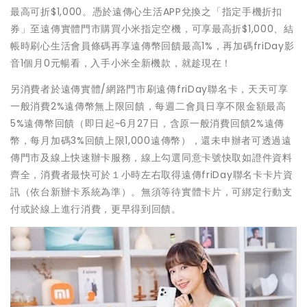
最高可折$1,000。憑於遠傳心生活APP兌換之「指定手機折扣
券」至遠傳實體門市購買小米指定空機，可享最高折$1,000、結
帳時刷心生活會員條碼再享遠傳幣回饋最高1%，再加碼friDay影
音1個月0元暢看，入手小米全新機款，就趁現在！
另消費者於遠傳實體/網路門市刷遠傳friDay聯名卡，天天可享
一般消費2%遠傳幣無上限回饋，每週二會員日享不限金額最高
5%遠傳幣回饋（即日起~6月27日，含原一般消費回饋2%遠傳
幣，每月加碼3%回饋上限1,000遠傳幣），還未申辦者可透過遠
傳門市及線上快速辦卡服務，線上勾選同意卡號快取如證件資料
齊全，消費者最快可於１小時左右取得遠傳friDay聯名卡卡片資
訊（依台新辦卡系統為準）。無須等待實體卡片，可綁定行動支
付或於線上進行消費，更早得到回饋。