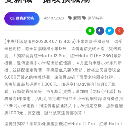
Apr 07,2023
新聞
新聞時事
推廣新聞稿
(中央社訊息服務20230407 13:42:15)小米新款手機連發，備受
米粉期待，除全新旗艦機小米13外，遠傳電信更破天荒「雙機獨
賣」！獨家開賣紅米Note 12 Pro、紅米Note 12(6+128G)最新
機種，遠傳更攜手小米祭出超值優惠，４月底前申辦小米系列新
機，並搭配指定資費，手機最低只要0元起，搶搭全民普發現金
6,000元帶來的換機熱潮！遠傳再加碼「寵愛米粉限定好禮」，
舊換新最高加碼再折1,000元、加碼享friDay影音1個月0元暢
看、行動裝置保險等，搭配指定資費，還加贈【防駭心守護】服
務最高1年優惠，活動期間完成申辦並至小米官網登錄還有機會抽
中65吋小米電視！到遠傳電信通路入手小米指定空機，憑券也能
折1,000元，買空機、辦門號來遠傳都划算！
遠傳雙獨家！潮流影像旗艦新機紅米Note 12 Pro、紅米 Note 1