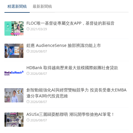
精選新聞稿
最新新聞稿
FLOC唯一基督徒專屬交友APP，基督徒的新福音
2021/03/29
鎧應 AudienceSense 臉部辨識功能上市
2026/08/07
HDBank 取得越南歷來最大規模國際銀團社會貸款
2026/08/07
創智動能強化AI與經營雙軸競爭力 投資長受臺大EMBA
邀分享AI時代投資思維
2026/08/07
ASUSx三麗鷗耍酷聯萌 潮玩開學祭搶抱AI筆電！
2026/08/07