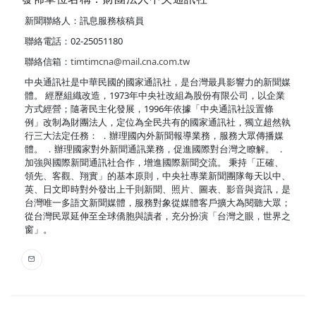
新聞聯絡人：訊息服務核稿員
聯絡電話：02-25051180
聯絡信箱：
timtimcna@mail.cna.com.tw
中央通訊社是中華民國的國家通訊社，是台灣最具影響力的新聞媒
體。 經歷組織改造，1973年中央社改組為股份有限公司，以企業
方式經營；隨著民主化發展，1996年依據「中央通訊社設置條
例」改制為財團法人，定位為全民共有的國家通訊社，獨立超然執
行三大法定任務： ．辦理國內外新聞報導業務，服務大眾傳播媒
體。 ．辦理國家對外新聞通訊業務，促進國際對台灣之瞭解。 ．
加強與國際新聞通訊社合作，增進國際新聞交流。 秉持「正確、
領先、客觀、翔實」的基本原則，中央社專業新聞團隊每天以中、
英、日文即時對外發出上千則新聞、照片、圖表、影音與資訊，是
台灣唯一多語文新聞媒體，服務對象從媒體客戶擴大為閱聽大眾；
從台灣民眾延伸至全球僑胞與讀者，充分扮演「台灣之眼，世界之
窗」。