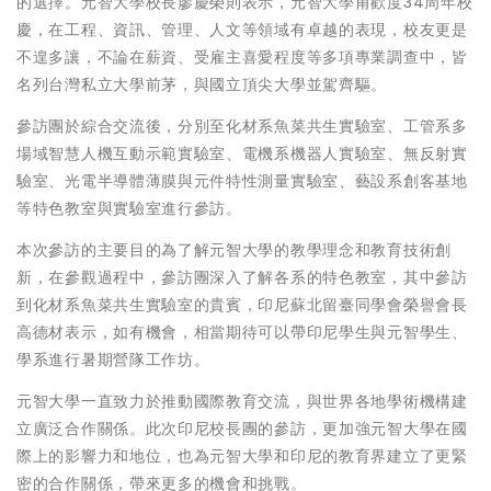
的選擇。元智大學校長廖慶榮則表示，元智大學甫歡度34周年校
慶，在工程、資訊、管理、人文等領域有卓越的表現，校友更是
不遑多讓，不論在薪資、受雇主喜愛程度等多項專業調查中，皆
名列台灣私立大學前茅，與國立頂尖大學並駕齊驅。
參訪團於綜合交流後，分別至化材系魚菜共生實驗室、工管系多
場域智慧人機互動示範實驗室、電機系機器人實驗室、無反射實
驗室、光電半導體薄膜與元件特性測量實驗室、藝設系創客基地
等特色教室與實驗室進行參訪。
本次參訪的主要目的為了解元智大學的教學理念和教育技術創
新，在參觀過程中，參訪團深入了解各系的特色教室，其中參訪
到化材系魚菜共生實驗室的貴賓，印尼蘇北留臺同學會榮譽會長
高德材表示，如有機會，相當期待可以帶印尼學生與元智學生、
學系進行暑期營隊工作坊。
元智大學一直致力於推動國際教育交流，與世界各地學術機構建
立廣泛合作關係。此次印尼校長團的參訪，更加強元智大學在國
際上的影響力和地位，也為元智大學和印尼的教育界建立了更緊
密的合作關係，帶來更多的機會和挑戰。