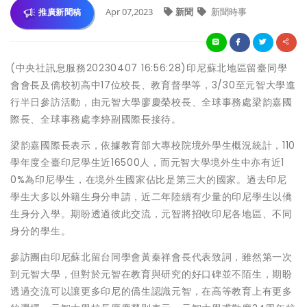
Apr 07,2023
新聞
新聞時事
推廣新聞稿
(中央社訊息服務20230407 16:56:28)印尼蘇北地區留臺同學
會會長及僑校初高中17位校長、教育督學等，3/30至元智大學進
行半日參訪活動，由元智大學廖慶榮校長、全球事務處梁韵嘉國
際長、全球事務處李婷副國際長接待。
梁韵嘉國際長表示，依據教育部大專校院境外學生概況統計，110
學年度全臺印尼學生近16500人，而元智大學境外生中亦有近1
0%為印尼學生，在境外生國家佔比是第三大的國家。過去印尼
學生大多以外籍生身分申請，近二年陸續有少量的印尼學生以僑
生身分入學。期盼透過彼此交流，元智將招收印尼各地區、不同
身分的學生。
參訪團由印尼蘇北留台同學會黃秦祥會長代表致詞，雖然第一次
到元智大學，但對於元智在教育與研究的好口碑並不陌生，期盼
透過交流可以讓更多印尼的僑生認識元智，在高等教育上有更多