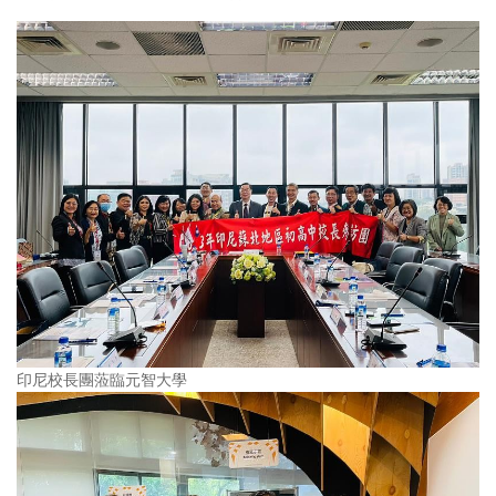
印尼校長團蒞臨元智大學