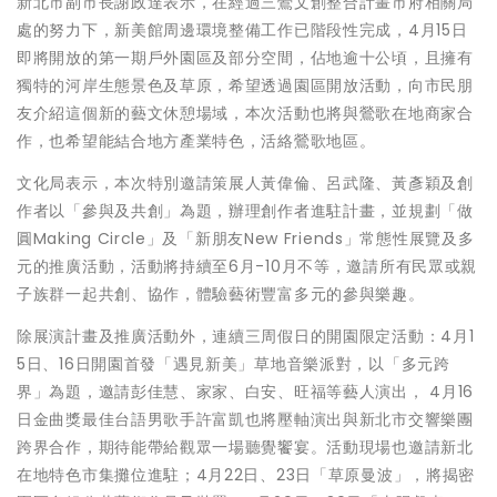
新北市副市長謝政達表示，在經過三鶯文創整合計畫市府相關局
處的努力下，新美館周邊環境整備工作已階段性完成，4月15日
即將開放的第一期戶外園區及部分空間，佔地逾十公頃，且擁有
獨特的河岸生態景色及草原，希望透過園區開放活動，向市民朋
友介紹這個新的藝文休憩場域，本次活動也將與鶯歌在地商家合
作，也希望能結合地方產業特色，活絡鶯歌地區。
文化局表示，本次特別邀請策展人黃偉倫、呂武隆、黃彥穎及創
作者以「參與及共創」為題，辦理創作者進駐計畫，並規劃「做
圓Making Circle」及「新朋友New Friends」常態性展覽及多
元的推廣活動，活動將持續至6月-10月不等，邀請所有民眾或親
子族群一起共創、協作，體驗藝術豐富多元的參與樂趣。
除展演計畫及推廣活動外，連續三周假日的開園限定活動：4月1
5日、16日開園首發「遇見新美」草地音樂派對，以「多元跨
界」為題，邀請彭佳慧、家家、白安、旺福等藝人演出， 4月16
日金曲獎最佳台語男歌手許富凱也將壓軸演出與新北市交響樂團
跨界合作，期待能帶給觀眾一場聽覺饗宴。活動現場也邀請新北
在地特色市集攤位進駐；4月22日、23日「草原曼波」，將揭密