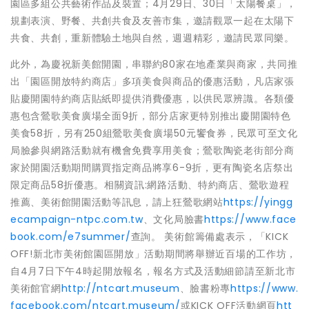
園區多組公共藝術作品及裝置；4月29日、30日「太陽餐桌」，
規劃表演、野餐、共創共食及友善市集，邀請觀眾一起在太陽下
共食、共創，重新體驗土地與自然，週週精彩，邀請民眾同樂。
此外，為慶祝新美館開園，串聯約80家在地產業與商家，共同推
出「園區開放特約商店」多項美食與商品的優惠活動，凡店家張
貼慶開園特約商店貼紙即提供消費優惠，以供民眾辨識。各類優
惠包含鶯歌美食廣場全面9折，部分店家更特別推出慶開園特色
美食58折，另有250組鶯歌美食廣場50元饗食券，民眾可至文化
局臉參與網路活動就有機會免費享用美食；鶯歌陶瓷老街部分商
家於開園活動期間購買指定商品將享6-9折，更有陶瓷名店祭出
限定商品58折優惠。相關資訊:網路活動、特約商店、鶯歌遊程
推薦、美術館開園活動等訊息，請上狂鶯歌網站
https://yingg
ecampaign-ntpc.com.tw
、文化局臉書
https://www.face
book.com/e7summer/
查詢。 美術館籌備處表示，「KICK
OFF!新北市美術館園區開放」活動期間將舉辦近百場的工作坊，
自4月7日下午4時起開放報名，報名方式及活動細節請至新北市
美術館官網
http://ntcart.museum
、臉書粉專
https://www.
facebook.com/ntcart.museum/
或KICK OFF活動網頁
htt