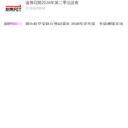
遠傳召開2026年第二季法說會
2026/08/06
聯合航空深耕台灣40週年 持續投資市場、升級機隊並強
化全球航網連結
2026/08/06
社群觸及會變，品牌入口要掌握在自己手上：
Cloudmax 匯智推出 .tw／.台灣網域限時優惠
2026/08/06
真健康醫療（02697.HK）與天津具身智能創新中心達成
戰略合作 共建具身智能醫療產業生態
2026/08/06
熱門標籤
北市圖
國際發明展
中國文化大學
SocialLab