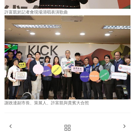
許富凱於記者會現場清唱表演歌曲
謝政達副市長、策展人、許富凱與貴賓大合照