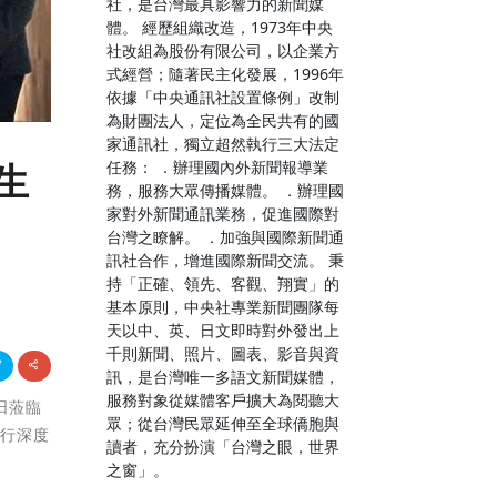
社，是台灣最具影響力的新聞媒
體。 經歷組織改造，1973年中央
社改組為股份有限公司，以企業方
式經營；隨著民主化發展，1996年
依據「中央通訊社設置條例」改制
為財團法人，定位為全民共有的國
家通訊社，獨立超然執行三大法定
任務： ．辦理國內外新聞報導業
生
務，服務大眾傳播媒體。 ．辦理國
家對外新聞通訊業務，促進國際對
台灣之瞭解。 ．加強與國際新聞通
訊社合作，增進國際新聞交流。 秉
持「正確、領先、客觀、翔實」的
基本原則，中央社專業新聞團隊每
天以中、英、日文即時對外發出上
千則新聞、照片、圖表、影音與資
訊，是台灣唯一多語文新聞媒體，
服務對象從媒體客戶擴大為閱聽大
日蒞臨
眾；從台灣民眾延伸至全球僑胞與
進行深度
讀者，充分扮演「台灣之眼，世界
之窗」。