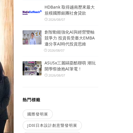
HDBank 取得越南歷來最大
規模國際銀團社會貸款
2026/08/07
創智動能強化AI與經營雙軸
競爭力 投資長受臺大EMBA
邀分享AI時代投資思維
2026/08/07
ASUSx三麗鷗耍酷聯萌 潮玩
開學祭搶抱AI筆電！
2026/08/07
熱門標籤
國際發明展
JDIE日本設計創意暨發明展