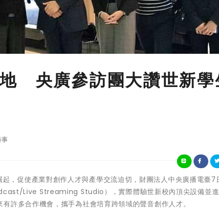
地 央廣參訪團大讚世新學
時事
)聲音經濟崛起，促使產業對創作人才與產學交流迫切，財團法人中央廣播電臺7
t/Live Streaming Studio），實際體驗世新校內頂尖設備並
來有許多合作機會，攜手為社會培育跨領域的聲音創作人才。