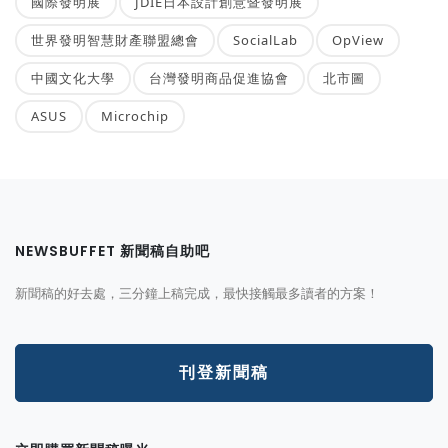
國際發明展
JDIE日本設計創意暨發明展
世界發明智慧財產聯盟總會
SocialLab
OpView
中國文化大學
台灣發明商品促進協會
北市圖
ASUS
Microchip
NEWSBUFFET 新聞稿自助吧
新聞稿的好去處，三分鐘上稿完成，最快接觸最多讀者的方案！
刊登新聞稿