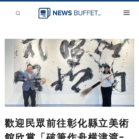
回到首頁
新聞稿分類
登入
刊登
歡迎民眾前往彰化縣立美術
館欣賞「破筆作舟横津渡-