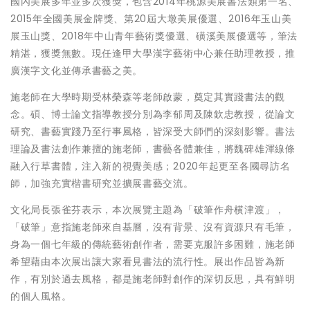
國內美展多年並多次獲獎，包含2014年桃源美展書法類第一名、
2015年全國美展金牌獎、第20屆大墩美展優選、2016年玉山美
展玉山獎、2018年中山青年藝術獎優選、磺溪美展優選等，筆法
精湛，獲獎無數。現任逢甲大學漢字藝術中心兼任助理教授，推
廣漢字文化並傳承書藝之美。
施老師在大學時期受林榮森等老師啟蒙，奠定其實踐書法的觀
念。碩、博士論文指導教授分別為李郁周及陳欽忠教授，從論文
研究、書藝實踐乃至行事風格，皆深受大師們的深刻影響。書法
理論及書法創作兼擅的施老師，書藝各體兼佳，將魏碑雄渾線條
融入行草書體，注入新的視覺美感；2020年起更至各國尋訪名
師，加強充實楷書研究並擴展書藝交流。
文化局長張雀芬表示，本次展覽主題為「破筆作舟横津渡」，
「破筆」意指施老師來自基層，沒有背景、沒有資源只有毛筆，
身為一個七年級的傳統藝術創作者，需要克服許多困難，施老師
希望藉由本次展出讓大家看見書法的流行性。展出作品皆為新
作，有別於過去風格，都是施老師對創作的深切反思，具有鮮明
的個人風格。