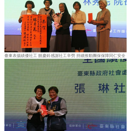
臺東表揚績優社工 饒慶鈴感謝社工辛勞 持續推動團保保障同仁安全