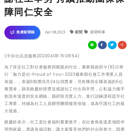
障同仁安全
Apr 08,2023
新聞
新聞時事
推廣新聞稿
(中央社訊息服務20230408 15:08:54)
為了肯定社工對社會服務與鄉親的付出，臺東縣政府今(8)日舉
行「魅力是社~Proud of You—2023臺東縣社會工作專業人員
表揚」，表揚6類獎項共24位得獎者，另有獲得全國表揚的5位
獲獎者，縣長饒慶鈴授獎並感謝社工付出與辛勞，公私協力攜手
創造有溫度的安全網絡。縣府除充實人力、進行訓練課程提升社
工專業，持續為社工人員辦理團體傷害保險，成為守護社工的最
大後盾。
饒慶鈴表示，社工是社會福利重要推手，在社會角落溫柔地陪伴
弱勢家庭，透過表揚活動，讓大家看見他們的付出與努力。因應