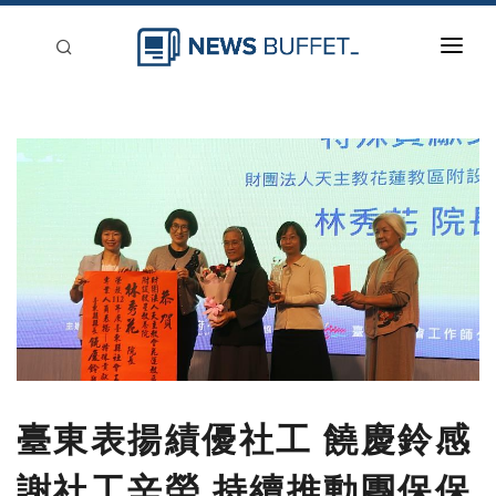
回到首頁
新聞稿分類
登入
刊登
臺東表揚績優社工 饒慶鈴感
謝社工辛勞 持續推動團保保