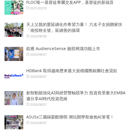
FLOC唯一基督徒專屬交友APP，基督徒的新福音
2021/03/29
天上父親的愛延續化作希望力量！ 六名子女捐贈家扶
「南投映全號」延續善的循環
2026/08/08
鎧應 AudienceSense 臉部辨識功能上市
2026/08/07
HDBank 取得越南歷來最大規模國際銀團社會貸款
2026/08/07
創智動能強化AI與經營雙軸競爭力 投資長受臺大EMBA
邀分享AI時代投資思維
2026/08/07
ASUSx三麗鷗耍酷聯萌 潮玩開學祭搶抱AI筆電！
2026/08/07