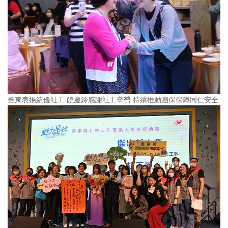
臺東表揚績優社工 饒慶鈴感謝社工辛勞 持續推動團保保障同仁安全