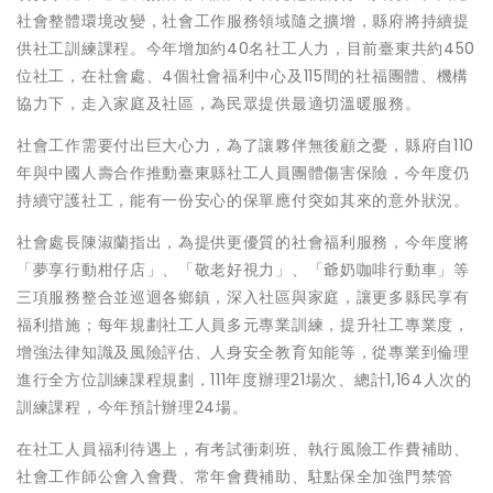
社會整體環境改變，社會工作服務領域隨之擴增，縣府將持續提
供社工訓練課程。今年增加約40名社工人力，目前臺東共約450
位社工，在社會處、4個社會福利中心及115間的社福團體、機構
協力下，走入家庭及社區，為民眾提供最適切溫暖服務。
社會工作需要付出巨大心力，為了讓夥伴無後顧之憂，縣府自110
年與中國人壽合作推動臺東縣社工人員團體傷害保險，今年度仍
持續守護社工，能有一份安心的保單應付突如其來的意外狀況。
社會處長陳淑蘭指出，為提供更優質的社會福利服務，今年度將
「夢享行動柑仔店」、「敬老好視力」、「爺奶咖啡行動車」等
三項服務整合並巡迴各鄉鎮，深入社區與家庭，讓更多縣民享有
福利措施；每年規劃社工人員多元專業訓練，提升社工專業度，
增強法律知識及風險評估、人身安全教育知能等，從專業到倫理
進行全方位訓練課程規劃，111年度辦理21場次、總計1,164人次的
訓練課程，今年預計辦理24場。
在社工人員福利待遇上，有考試衝刺班、執行風險工作費補助、
社會工作師公會入會費、常年會費補助、駐點保全加強門禁管