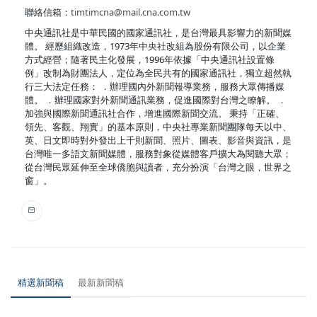
聯絡信箱：
timtimcna@mail.cna.com.tw
中央通訊社是中華民國的國家通訊社，是台灣最具影響力的新聞媒
體。 經歷組織改造，1973年中央社改組為股份有限公司，以企業
方式經營；隨著民主化發展，1996年依據「中央通訊社設置條
例」改制為財團法人，定位為全民共有的國家通訊社，獨立超然執
行三大法定任務： ．辦理國內外新聞報導業務，服務大眾傳播媒
體。 ．辦理國家對外新聞通訊業務，促進國際對台灣之瞭解。 ．
加強與國際新聞通訊社合作，增進國際新聞交流。 秉持「正確、
領先、客觀、翔實」的基本原則，中央社專業新聞團隊每天以中、
英、日文即時對外發出上千則新聞、照片、圖表、影音與資訊，是
台灣唯一多語文新聞媒體，服務對象從媒體客戶擴大為閱聽大眾；
從台灣民眾延伸至全球僑胞與讀者，充分扮演「台灣之眼，世界之
窗」。
精選新聞稿
最新新聞稿