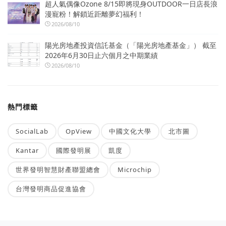
超人氣偶像Ozone 8/15即將現身OUTDOOR一日店長浪
漫寵粉！解鎖近距離夢幻福利！
2026/08/10
陽光房地產投資信託基金（「陽光房地產基金」） 截至
2026年6月30日止六個月之中期業績
2026/08/10
熱門標籤
SocialLab
OpView
中國文化大學
北市圖
Kantar
國際發明展
凱度
世界發明智慧財產聯盟總會
Microchip
台灣發明商品促進協會