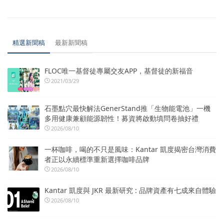
精選新聞稿
最新新聞稿
FLOC唯一基督徒專屬交友APP，基督徒的新福音
2021/03/29
石墨點穴最快解法GenerStand推「生物能電池」一機
多用健康兼顧能源韌性！募資將啟動填問卷抽好禮
2026/08/10
一杯咖啡，喝的不只是風味：Kantar 凱度揭密台灣消費
者正以永續標準重新選擇咖啡品牌
2026/08/10
Kantar 凱度與 JKR 最新研究 : 品牌資產有七成來自體驗
2026/08/10