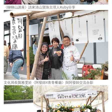
《聊聊山講座》請來清山寶珠主理人Ruby分享
文化局長龔雅雯於《阿發師X青青餐廳》與阿發師交流合影