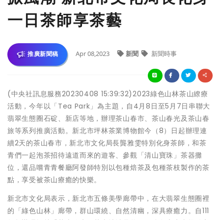
一日茶師享茶藝
Apr 08,2023
新聞
新聞時事
推廣新聞稿
(中央社訊息服務20230408 15:39:32)2023綠色山林茶山繚療
活動，今年以「Tea Park」為主題，自4月8日至5月7日串聯大
翡翠生態圈石碇、新店等地，辦理茶山春市、茶山春光及茶山春
旅等系列推廣活動。新北市坪林茶業博物館今（8）日起辦理連
續2天的茶山春市，新北市文化局長龔雅雯特別化身茶師，和茶
青們一起泡茶招待遠道而來的遊客、參觀「清山寶珠」茶器攤
位，還品嚐青青餐廳阿發師特別以包種焙茶及包種茶枝製作的茶
點，享受被茶山療癒的快樂。
新北市文化局表示，新北市五條美學廊帶中，在大翡翠生態圈裡
的「綠色山林」廊帶，群山環繞、自然清幽，深具療癒力。自111