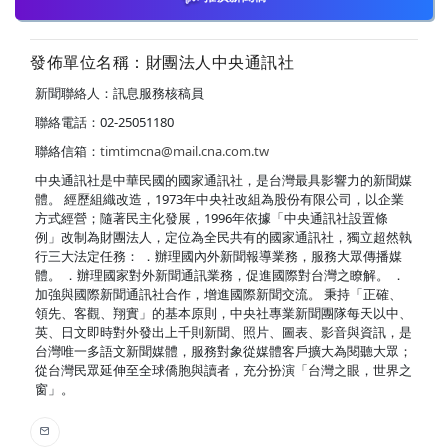
發佈單位名稱：財團法人中央通訊社
新聞聯絡人：訊息服務核稿員
聯絡電話：02-25051180
聯絡信箱：
timtimcna@mail.cna.com.tw
中央通訊社是中華民國的國家通訊社，是台灣最具影響力的新聞媒
體。 經歷組織改造，1973年中央社改組為股份有限公司，以企業
方式經營；隨著民主化發展，1996年依據「中央通訊社設置條
例」改制為財團法人，定位為全民共有的國家通訊社，獨立超然執
行三大法定任務： ．辦理國內外新聞報導業務，服務大眾傳播媒
體。 ．辦理國家對外新聞通訊業務，促進國際對台灣之瞭解。 ．
加強與國際新聞通訊社合作，增進國際新聞交流。 秉持「正確、
領先、客觀、翔實」的基本原則，中央社專業新聞團隊每天以中、
英、日文即時對外發出上千則新聞、照片、圖表、影音與資訊，是
台灣唯一多語文新聞媒體，服務對象從媒體客戶擴大為閱聽大眾；
從台灣民眾延伸至全球僑胞與讀者，充分扮演「台灣之眼，世界之
窗」。