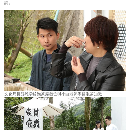
詢。
文化局長龔雅雯於泡茶席攤位與小白老師學習泡茶知識