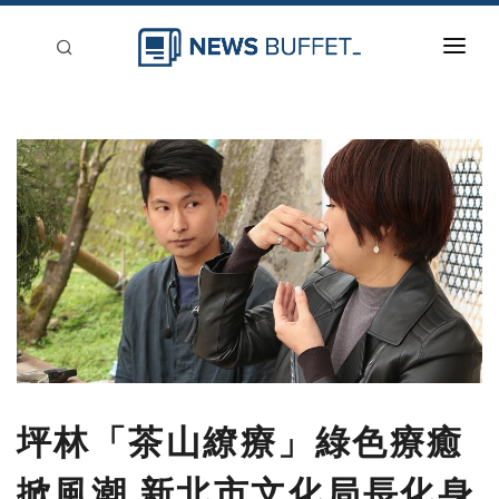
回到首頁
新聞稿分類
登入
刊登
坪林「茶山繚療」綠色療癒
掀風潮 新北市文化局長化身