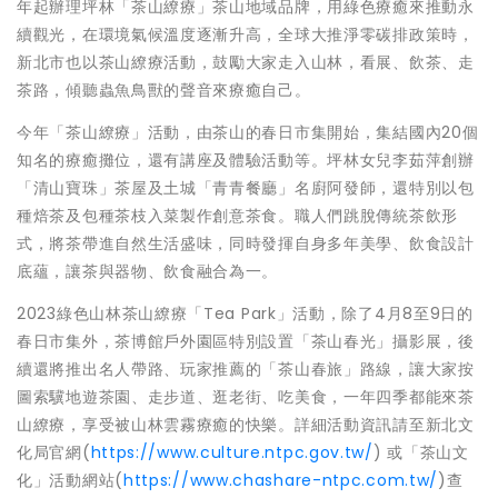
年起辦理坪林「茶山繚療」茶山地域品牌，用綠色療癒來推動永
續觀光，在環境氣候溫度逐漸升高，全球大推淨零碳排政策時，
新北市也以茶山繚療活動，鼓勵大家走入山林，看展、飲茶、走
茶路，傾聽蟲魚鳥獸的聲音來療癒自己。
今年「茶山繚療」活動，由茶山的春日市集開始，集結國內20個
知名的療癒攤位，還有講座及體驗活動等。坪林女兒李茹萍創辦
「清山寶珠」茶屋及土城「青青餐廳」名廚阿發師，還特別以包
種焙茶及包種茶枝入菜製作創意茶食。職人們跳脫傳統茶飲形
式，將茶帶進自然生活盛味，同時發揮自身多年美學、飲食設計
底蘊，讓茶與器物、飲食融合為一。
2023綠色山林茶山繚療「Tea Park」活動，除了4月8至9日的
春日市集外，茶博館戶外園區特別設置「茶山春光」攝影展，後
續還將推出名人帶路、玩家推薦的「茶山春旅」路線，讓大家按
圖索驥地遊茶園、走步道、逛老街、吃美食，一年四季都能來茶
山繚療，享受被山林雲霧療癒的快樂。詳細活動資訊請至新北文
化局官網(
https://www.culture.ntpc.gov.tw/
) 或「茶山文
化」活動網站(
https://www.chashare-ntpc.com.tw/
)查