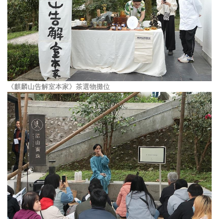
《麒麟山告解室本家》茶選物攤位