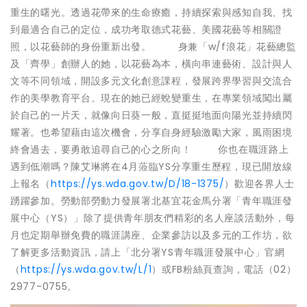
重生的曙光。透過花帶來的生命療癒，持續探索與感知自我、找
到最適合自己的定位，成功考取德式花藝、美國花藝等相關證
照，以花藝師的身份重新出發。 身兼「w/f浪花」花藝總監
及「齊學」創辦人的她，以花藝為本，橫向串連藝術、設計與人
文等不同領域，開設多元文化創意課程，發展跨界學習與交流合
作的美學教育平台。現在的她已經蛻變重生，在專業領域闖出屬
於自己的一片天，就像向日葵一般，直挺挺地面向陽光並持續閃
耀著。也希望藉由這次機會，分享自身經驗激勵大家，風雨困境
終會過去，要勇敢追尋自己的心之所向！ 你也在職涯路上
遇到低潮嗎？陳艾琳將在4月蒞臨YS分享重生歷程，現已開放線
上報名（
https://ys.wda.gov.tw/D/18-1375/
）歡迎各界人士
踴躍參加。勞動部勞動力發展署北基宜花金馬分署「青年職涯發
展中心（YS）」除了提供青年朋友們精彩的名人座談活動外，每
月也定期舉辦免費的職涯講座、企業參訪以及多元的工作坊，欲
了解更多活動資訊，請上「北分署YS青年職涯發展中心」官網
（
https://ys.wda.gov.tw/L/1
）或FB粉絲頁查詢，電話（02）
2977-0755。