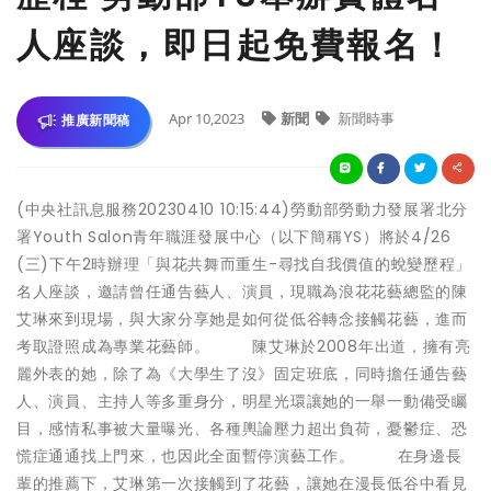
人座談，即日起免費報名！
Apr 10,2023
新聞
新聞時事
推廣新聞稿
(中央社訊息服務20230410 10:15:44)勞動部勞動力發展署北分
署Youth Salon青年職涯發展中心（以下簡稱YS）將於4/26
(三)下午2時辦理「與花共舞而重生-尋找自我價值的蛻變歷程」
名人座談，邀請曾任通告藝人、演員，現職為浪花花藝總監的陳
艾琳來到現場，與大家分享她是如何從低谷轉念接觸花藝，進而
考取證照成為專業花藝師。 陳艾琳於2008年出道，擁有亮
麗外表的她，除了為《大學生了沒》固定班底，同時擔任通告藝
人、演員、主持人等多重身分，明星光環讓她的一舉一動備受矚
目，感情私事被大量曝光、各種輿論壓力超出負荷，憂鬱症、恐
慌症通通找上門來，也因此全面暫停演藝工作。 在身邊長
輩的推薦下，艾琳第一次接觸到了花藝，讓她在漫長低谷中看見