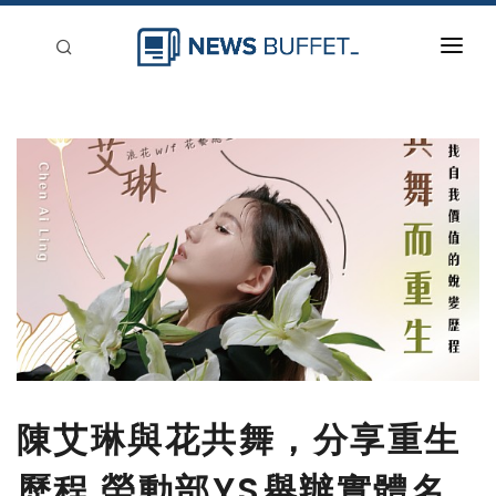
回到首頁
新聞稿分類
登入
刊登
陳艾琳與花共舞，分享重生
歷程 勞動部YS舉辦實體名