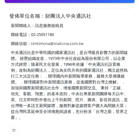
發佈單位名稱：財團法人中央通訊社
新聞聯絡人：訊息服務核稿員
聯絡電話：02-25051180
聯絡信箱：
timtimcna@mail.cna.com.tw
中央通訊社是中華民國的國家通訊社，是台灣最具影響力的新聞媒
體。 經歷組織改造，1973年中央社改組為股份有限公司，以企業
方式經營；隨著民主化發展，1996年依據「中央通訊社設置條
例」改制為財團法人，定位為全民共有的國家通訊社，獨立超然執
行三大法定任務： ．辦理國內外新聞報導業務，服務大眾傳播媒
體。 ．辦理國家對外新聞通訊業務，促進國際對台灣之瞭解。 ．
加強與國際新聞通訊社合作，增進國際新聞交流。 秉持「正確、
領先、客觀、翔實」的基本原則，中央社專業新聞團隊每天以中、
英、日文即時對外發出上千則新聞、照片、圖表、影音與資訊，是
台灣唯一多語文新聞媒體，服務對象從媒體客戶擴大為閱聽大眾；
從台灣民眾延伸至全球僑胞與讀者，充分扮演「台灣之眼，世界之
窗」。