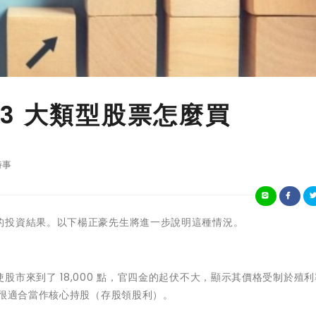
3 大類型股票怎麼買
時事
的投資結果。以下楊正豪先生將進一步說明這種情況。
市來到了 18,000 點，官四金的起伏不大，顯示其價格受制於殖
故很適合當作核心持股（存股領股利）。