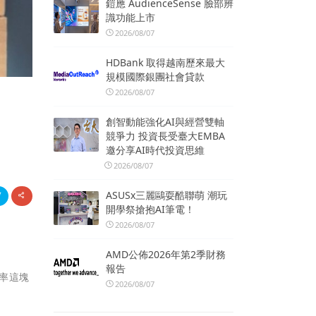
鎧應 AudienceSense 臉部辨
識功能上市
2026/08/07
HDBank 取得越南歷來最大
規模國際銀團社會貸款
2026/08/07
創智動能強化AI與經營雙軸
競爭力 投資長受臺大EMBA
邀分享AI時代投資思維
2026/08/07
ASUSx三麗鷗耍酷聯萌 潮玩
開學祭搶抱AI筆電！
2026/08/07
AMD公佈2026年第2季財務
報告
利率這塊
2026/08/07