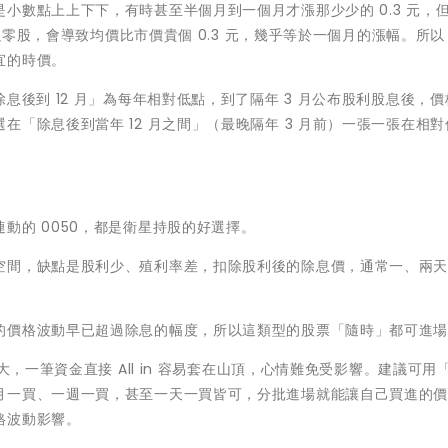
小數點上上下下，有時甚至半個月到一個月才漲那少少的 0.3 元，
金融零股，會導致均價比市價貴個 0.3 元，幾乎等於一個月的漲幅。所
宜的時價。
息後到 12 月」為每年相對低點，到了隔年 3 月公布股利股息後，
「除息後到當年 12 月之間」（最晚隔年 3 月前）一張一張在相
動的 0050，都是衛星持股的好選擇。
空間，缺點是股利少、殖利率差，扣除股利後的除息價，通常一、兩
的價格波動早已超過除息的幅度，所以這類型的股票「隨時」都可進
大，一筆資金直接 All in 容易套在山頂，心情難免受影響。建議可用
月一買、一週一買，甚至一天一買皆可，分批進場就能讓自己買進的
格波動影響。