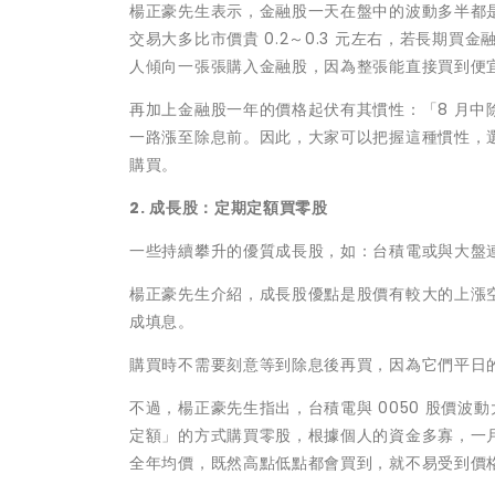
楊正豪先生表示，金融股一天在盤中的波動多半都是
交易大多比市價貴 0.2～0.3 元左右，若長期買
人傾向一張張購入金融股，因為整張能直接買到便
再加上金融股一年的價格起伏有其慣性：「8 月中除
一路漲至除息前。因此，大家可以把握這種慣性，選在
購買。
2. 成長股：定期定額買零股
一些持續攀升的優質成長股，如：台積電或與大盤連
楊正豪先生介紹，成長股優點是股價有較大的上漲
成填息。
購買時不需要刻意等到除息後再買，因為它們平日
不過，楊正豪先生指出，台積電與 0050 股價波動
定額」的方式購買零股，根據個人的資金多寡，一
全年均價，既然高點低點都會買到，就不易受到價