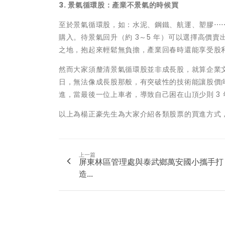
3. 景氣循環股：產業不景氣的時候買
至於景氣循環股，如：水泥、鋼鐵、航運、塑膠⋯
購入。待景氣回升（約 3～5 年）可以選擇高價
之地，抱起來輕鬆無負擔，產業回春時還能享受股
然而大家須釐清景氣循環股並非成長股，就算企業
日，無法像成長股那般，有突破性的技術能讓股價
進，當最後一位上車者，導致自己困在山頂少則 3 年
以上為楊正豪先生為大家介紹各類股票的買進方式
上一篇
屏東林區管理處與泰武鄉萬安國小攜手打
造...