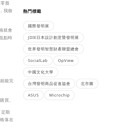
但零股
以，我個
熱門標籤
國際發明展
價格就會
JDIE日本設計創意暨發明展
對低點時
世界發明智慧財產聯盟總會
SocialLab
OpView
中國文化大學
天就能完
台灣發明商品促進協會
北市圖
ASUS
Microchip
場購買。
「定期
價格落在