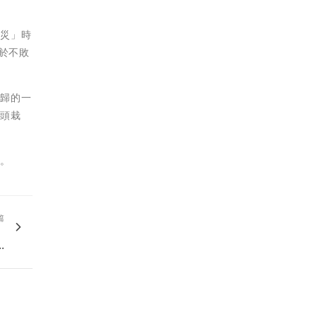
股災」時
於不敗
回歸的一
一頭栽
東。
篇
、
..