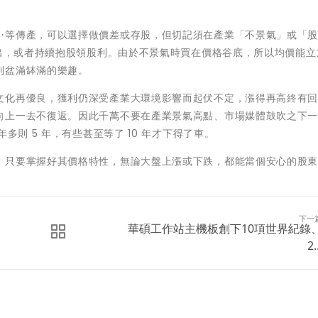
⋯等傳產，可以選擇做價差或存股，但切記須在產業「不景氣」或「
賣出，或者持續抱股領股利。由於不景氣時買在價格谷底，所以均價能立
利盆滿缽滿的樂趣。
文化再優良，獲利仍深受產業大環境影響而起伏不定，漲得再高終有
向上一去不復返。因此千萬不要在產業景氣高點、市場媒體鼓吹之下
多則 5 年，有些甚至等了 10 年才下得了車。
，只要掌握好其價格特性，無論大盤上漲或下跌，都能當個安心的股
下一
華碩工作站主機板創下10項世界紀錄
2.