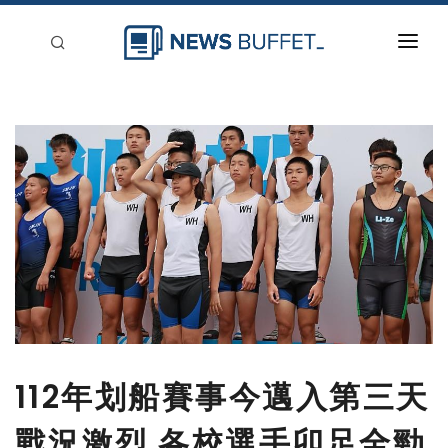
回到首頁
新聞稿分類
登入
刊登
112年划船賽事今邁入第三天
戰況激烈 各校選手卯足全勁