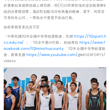
於賽事結束後將陸續上傳官網，明(11)日即將登場的是划船賽事B
組的決賽暨頒獎，邀請對划船項目有興趣的教練、選手、民眾皆
可來到冬山河，一齊為全中運選手加油打氣。
如欲掌握更多訊息可至
「中華民國112年全國中等學校運動會」官網
https://112sport.h
cc.edu.tw/
； 「112全中運in竹縣」 粉絲專頁
https://www.f
acebook.com/112Hsinchucounty
「112年全國中等學校運動
會」賽事直播
https://www.youtube.com/
@MOESPORTS/
videos