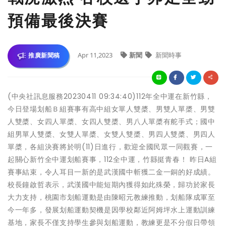
預備最後決賽
Apr 11,2023
新聞
新聞時事
推廣新聞稿
(中央社訊息服務20230411 09:34:40)112年全中運在新竹縣，
今日登場划船Ｂ組賽事有高中組女單人雙槳、男雙人單槳、男雙
人雙槳、女四人單槳、女四人雙槳、男八人單槳有舵手式；國中
組男單人雙槳、女雙人單槳、女雙人雙槳、男四人雙槳、男四人
單槳，各組決賽將於明(11)日進行，歡迎全國民眾一同觀賽，一
起關心新竹全中運划船賽事，112全中運，竹縣挺青春！ 昨日A組
賽事結束，令人耳目一新的是武漢國中斬獲二金一銅的好成績。
校長鐘啟哲表示，武漢國中能短期內獲得如此殊榮，歸功於家長
大力支持，桃園市划船運動是由陳昭元教練推動，划船隊成軍至
今一年多，發展划船運動契機是因學校鄰近阿姆坪水上運動訓練
基地，家長不僅支持學生參與划船運動，教練更是不分假日帶領