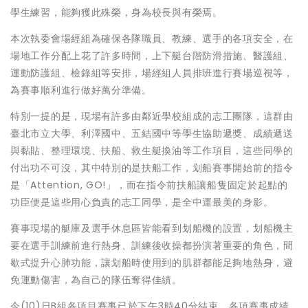
學生練習，能夠獲此殊榮，身為校長與有榮焉。
本次執委會場經組為確保各隊職員、教練、選手的各項安全，在
場地工作分配上花了許多時間，上下艇台階防滑措施、醫護組、
運動防護組、檢錄組等安排，場經組人員排班進行賽場巡視等，
為賽事順利進行做好萬分準備。
特別一提的是，現場有許多由鄰近學校組成的志工團隊，這群由
臺北市立大學、利澤國中、五結國中等學生協助遞獎、成績遞送
與黏貼、整理環境、扶船、救生艇換油等工作項目，這些同學的
付出功不可沒，其中特別的是扶船工作，划船賽事開始前的指令
是「Attention, GO!」，而在指令前扶船讓船隻固定於起點的
功臣便是這些用心負責的志工同學，是全中運最美的身影。
賽事現場的艇庫及選手休息區皆能看到划船機的設置，划船機主
要在選手訓練前進行熱身、訓練後收操都扮演著重要的角色，間
歇式提升心肺功能，讓划船時使用到的肌群都能足夠地熱身，避
免運動傷害，為自己的隊伍奪得佳績。
今(10)日B組各項目賽事已於下午3時40分結束，各項賽事成績