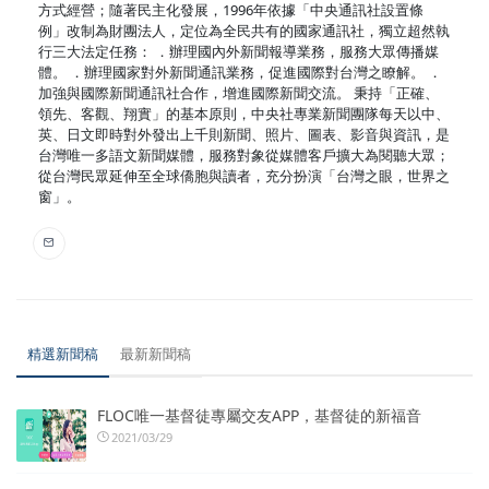
方式經營；隨著民主化發展，1996年依據「中央通訊社設置條
例」改制為財團法人，定位為全民共有的國家通訊社，獨立超然執
行三大法定任務： ．辦理國內外新聞報導業務，服務大眾傳播媒
體。 ．辦理國家對外新聞通訊業務，促進國際對台灣之瞭解。 ．
加強與國際新聞通訊社合作，增進國際新聞交流。 秉持「正確、
領先、客觀、翔實」的基本原則，中央社專業新聞團隊每天以中、
英、日文即時對外發出上千則新聞、照片、圖表、影音與資訊，是
台灣唯一多語文新聞媒體，服務對象從媒體客戶擴大為閱聽大眾；
從台灣民眾延伸至全球僑胞與讀者，充分扮演「台灣之眼，世界之
窗」。
精選新聞稿
最新新聞稿
FLOC唯一基督徒專屬交友APP，基督徒的新福音
2021/03/29