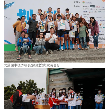
武漢國中獲獎校長(鐘啟哲)與家長合影