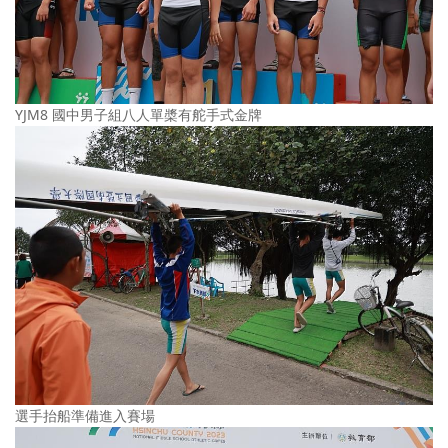
YJM8 國中男子組八人單槳有舵手式金牌
選手抬船準備進入賽場