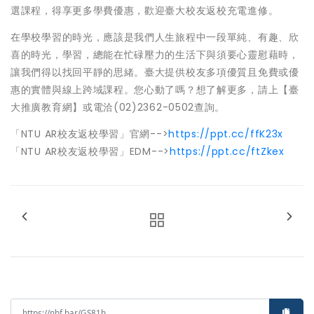
選課程，得享更多學費優惠，歡迎臺大校友返校充電進修。
在學校學習的時光，應該是我們人生旅程中一段單純、有趣、欣
喜的時光，學習，總能在忙碌壓力的生活下與須要心靈慰藉時，
讓我們得以找回平靜的思緒。臺大提供校友多項優質且免費或優
惠的實體與線上跨域課程。您心動了嗎？想了解更多，請上【臺
大推廣教育網】或電洽(02)2362-0502查詢。
「NTU AR校友返校學習」官網-->
https://ppt.cc/ffK23x
「NTU AR校友返校學習」EDM-->
https://ppt.cc/ftZkex