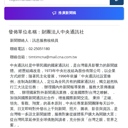
推廣新聞稿
發佈單位名稱：財團法人中央通訊社
新聞聯絡人：訊息服務核稿員
聯絡電話：02-25051180
聯絡信箱：
timtimcna@mail.cna.com.tw
中央通訊社是中華民國的國家通訊社，是台灣最具影響力的新聞媒
體。 經歷組織改造，1973年中央社改組為股份有限公司，以企業
方式經營；隨著民主化發展，1996年依據「中央通訊社設置條
例」改制為財團法人，定位為全民共有的國家通訊社，獨立超然執
行三大法定任務： ．辦理國內外新聞報導業務，服務大眾傳播媒
體。 ．辦理國家對外新聞通訊業務，促進國際對台灣之瞭解。 ．
加強與國際新聞通訊社合作，增進國際新聞交流。 秉持「正確、
領先、客觀、翔實」的基本原則，中央社專業新聞團隊每天以中、
英、日文即時對外發出上千則新聞、照片、圖表、影音與資訊，是
台灣唯一多語文新聞媒體，服務對象從媒體客戶擴大為閱聽大眾；
從台灣民眾延伸至全球僑胞與讀者，充分扮演「台灣之眼，世界之
窗」。