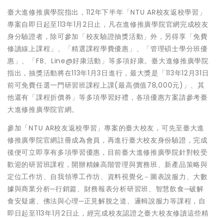
臺大進修推廣學院指出，112年下半年「NTU AR校友返校學習」
專案自即日起至113年1月2日止，凡在進修推廣學院官網完成校友
身分驗證者，除可參加「校友驗證抽獎活動」外，另得享「免費
修讀線上課程」、「精選課程學費優惠」、「管理碩士學分班優
惠」、「FB、Line@好康活動」等多項好康。臺大進修推廣學院
指出，抽獎活動將在113年1月3日進行，最大獎是「113年12月31日
前可免費任選一門研習班課程上課(最高價值78,000元)」、其
他還有「課程折價券」等多項學習好禮，各項優惠方案請參考臺
大進修推廣學院官網。
參加「NTU AR校友返校學習」專案的臺大校友，可先至臺大進
修推廣學院官網註冊成為會員，再進行臺大校友身份驗證，完成
後便可立即享有多項學習優惠，目前臺大進修推廣學院針對較受
歡迎的研習班課程，開辦精鍊高階管理與實務班、新產品策略與
定位工作坊、自我領導工作坊、資料視覺化－圖表說服力、大數
據與商業分析─行銷篇、財務報表分析研習班、智慧飲食─破解
食安疑慮、佛法與心理─正見解脫之道、邏輯說服力等課程，自
即日起至113年1月2日止，經完成校友認證之臺大校友修讀這些精