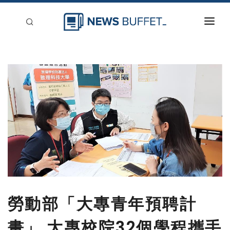
回到首頁
新聞稿分類
登入
刊登
勞動部「大專青年預聘計
畫」 大專校院32個學程攜手