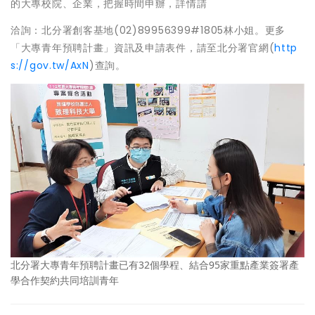
的大專校院、企業，把握時間申辦，詳情請
洽詢：北分署創客基地(02)89956399#1805林小姐。更多
「大專青年預聘計畫」資訊及申請表件，請至北分署官網(
http
s://gov.tw/AxN
)查詢。
北分署大專青年預聘計畫已有32個學程、結合95家重點產業簽署產
學合作契約共同培訓青年